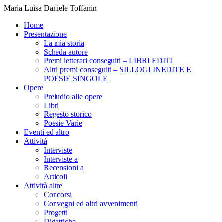
Maria Luisa Daniele Toffanin
Home
Presentazione
La mia storia
Scheda autore
Premi letterari conseguiti – LIBRI EDITI
Altri premi conseguiti – SILLOGI INEDITE E
POESIE SINGOLE
Opere
Preludio alle opere
Libri
Regesto storico
Poesie Varie
Eventi ed altro
Attività
Interviste
Interviste a
Recensioni a
Articoli
Attività altre
Concorsi
Convegni ed altri avvenimenti
Progetti
Didattiche