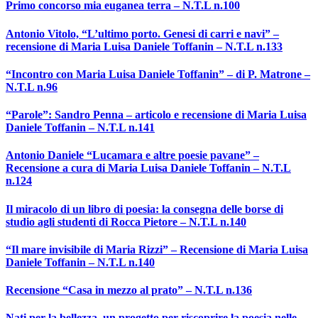
Primo concorso mia euganea terra – N.T.L n.100
Antonio Vitolo, “L’ultimo porto. Genesi di carri e navi” –
recensione di Maria Luisa Daniele Toffanin – N.T.L n.133
“Incontro con Maria Luisa Daniele Toffanin” – di P. Matrone –
N.T.L n.96
“Parole”: Sandro Penna – articolo e recensione di Maria Luisa
Daniele Toffanin – N.T.L n.141
Antonio Daniele “Lucamara e altre poesie pavane” –
Recensione a cura di Maria Luisa Daniele Toffanin – N.T.L
n.124
Il miracolo di un libro di poesia: la consegna delle borse di
studio agli studenti di Rocca Pietore – N.T.L n.140
“Il mare invisibile di Maria Rizzi” – Recensione di Maria Luisa
Daniele Toffanin – N.T.L n.140
Recensione “Casa in mezzo al prato” – N.T.L n.136
Nati per la bellezza, un progetto per riscoprire la poesia nelle