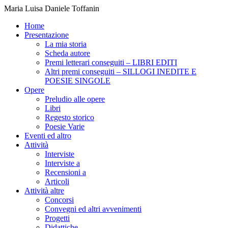
Maria Luisa Daniele Toffanin
Home
Presentazione
La mia storia
Scheda autore
Premi letterari conseguiti – LIBRI EDITI
Altri premi conseguiti – SILLOGI INEDITE E
POESIE SINGOLE
Opere
Preludio alle opere
Libri
Regesto storico
Poesie Varie
Eventi ed altro
Attività
Interviste
Interviste a
Recensioni a
Articoli
Attività altre
Concorsi
Convegni ed altri avvenimenti
Progetti
Didattiche