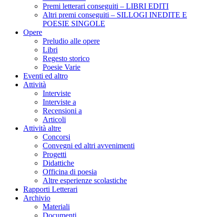
Premi letterari conseguiti – LIBRI EDITI
Altri premi conseguiti – SILLOGI INEDITE E
POESIE SINGOLE
Opere
Preludio alle opere
Libri
Regesto storico
Poesie Varie
Eventi ed altro
Attività
Interviste
Interviste a
Recensioni a
Articoli
Attività altre
Concorsi
Convegni ed altri avvenimenti
Progetti
Didattiche
Officina di poesia
Altre esperienze scolastiche
Rapporti Letterari
Archivio
Materiali
Documenti