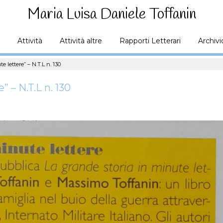
Maria Luisa Daniele Toffanin
Attività
Attività altre
Rapporti Letterari
Archivi
e lettere” – N.T.L n. 130
” – N.T.L n. 130