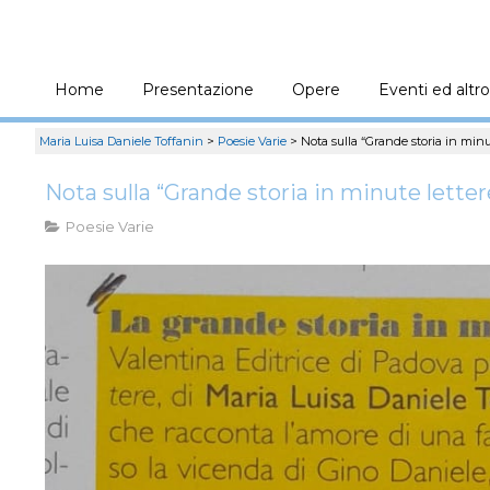
Home
Presentazione
Opere
Eventi ed altro
Maria Luisa Daniele Toffanin
>
Poesie Varie
>
Nota sulla “Grande storia in minut
Nota sulla “Grande storia in minute lettere
Poesie Varie