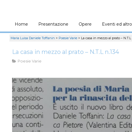
Home
Presentazione
Opere
Eventi ed altro
Maria Luisa Daniele Toffanin
>
Poesie Varie
>
La casa in mezzo al prato – N.T.L
La casa in mezzo al prato – N.T.L n.134
Poesie Varie