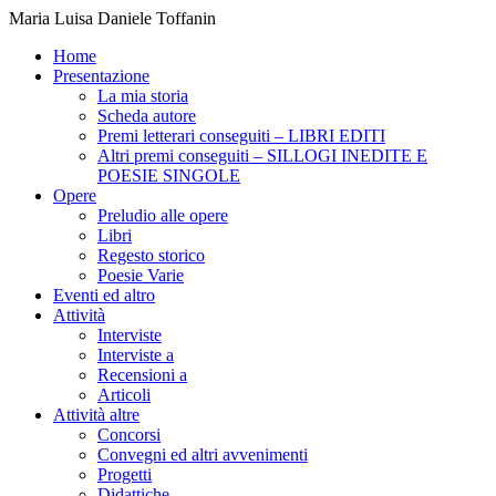
Maria Luisa Daniele Toffanin
Home
Presentazione
La mia storia
Scheda autore
Premi letterari conseguiti – LIBRI EDITI
Altri premi conseguiti – SILLOGI INEDITE E
POESIE SINGOLE
Opere
Preludio alle opere
Libri
Regesto storico
Poesie Varie
Eventi ed altro
Attività
Interviste
Interviste a
Recensioni a
Articoli
Attività altre
Concorsi
Convegni ed altri avvenimenti
Progetti
Didattiche