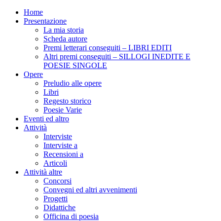
Home
Presentazione
La mia storia
Scheda autore
Premi letterari conseguiti – LIBRI EDITI
Altri premi conseguiti – SILLOGI INEDITE E
POESIE SINGOLE
Opere
Preludio alle opere
Libri
Regesto storico
Poesie Varie
Eventi ed altro
Attività
Interviste
Interviste a
Recensioni a
Articoli
Attività altre
Concorsi
Convegni ed altri avvenimenti
Progetti
Didattiche
Officina di poesia