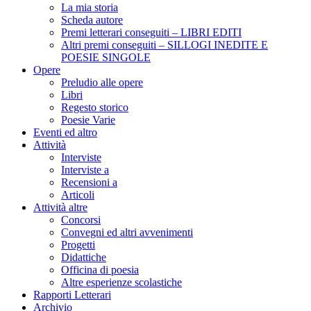
La mia storia
Scheda autore
Premi letterari conseguiti – LIBRI EDITI
Altri premi conseguiti – SILLOGI INEDITE E
POESIE SINGOLE
Opere
Preludio alle opere
Libri
Regesto storico
Poesie Varie
Eventi ed altro
Attività
Interviste
Interviste a
Recensioni a
Articoli
Attività altre
Concorsi
Convegni ed altri avvenimenti
Progetti
Didattiche
Officina di poesia
Altre esperienze scolastiche
Rapporti Letterari
Archivio