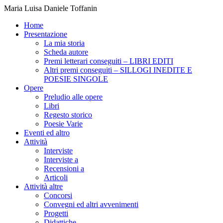
Maria Luisa Daniele Toffanin
Home
Presentazione
La mia storia
Scheda autore
Premi letterari conseguiti – LIBRI EDITI
Altri premi conseguiti – SILLOGI INEDITE E
POESIE SINGOLE
Opere
Preludio alle opere
Libri
Regesto storico
Poesie Varie
Eventi ed altro
Attività
Interviste
Interviste a
Recensioni a
Articoli
Attività altre
Concorsi
Convegni ed altri avvenimenti
Progetti
Didattiche