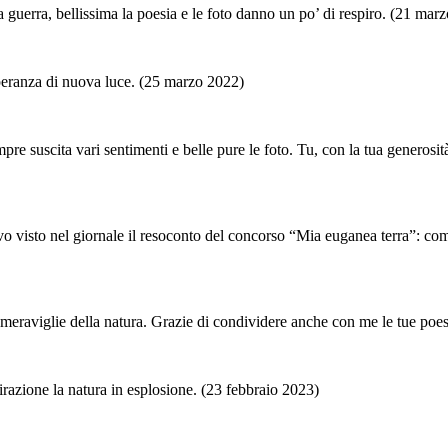
za guerra, bellissima la poesia e le foto danno un po’ di respiro. (21 mar
a speranza di nuova luce. (25 marzo 2022)
e suscita vari sentimenti e belle pure le foto. Tu, con la tua generosità
vo visto nel giornale il resoconto del concorso “Mia euganea terra”: com
lle meraviglie della natura. Grazie di condividere anche con me le tue p
irazione la natura in esplosione. (23 febbraio 2023)