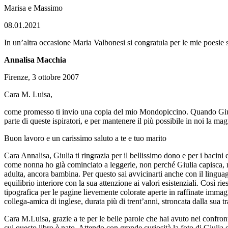
Marisa e Massimo
08.01.2021
In un’altra occasione Maria Valbonesi si congratula per le mie poesie su
Annalisa Macchia
Firenze, 3 ottobre 2007
Cara M. Luisa,
come promesso ti invio una copia del mio Mondopiccino. Quando Giulia s
parte di queste ispiratori, e per mantenere il più possibile in noi la mag
Buon lavoro e un carissimo saluto a te e tuo marito
Cara Annalisa, Giulia ti ringrazia per il bellissimo dono e per i bacin
come nonna ho già cominciato a leggerle, non perché Giulia capisca, ma 
adulta, ancora bambina. Per questo sai avvicinarti anche con il lingua
equilibrio interiore con la sua attenzione ai valori esistenziali. Così r
tipografica per le pagine lievemente colorate aperte in raffinate immagi
collega-amica di inglese, durata più di trent’anni, stroncata dalla sua t
Cara M.Luisa, grazie a te per le belle parole che hai avuto nei confronti
cui questo libro è nato. Attendo con grande curiosità la foto di Giulia 