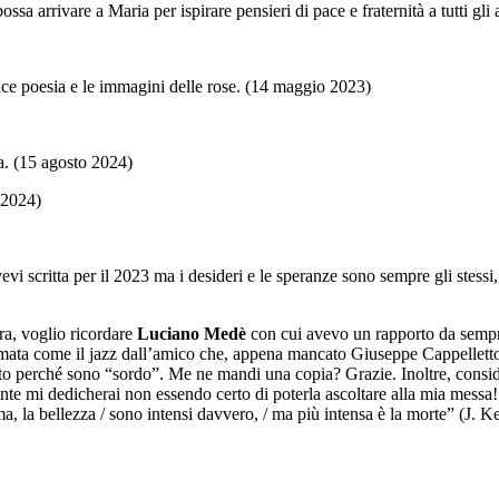
sa arrivare a Maria per ispirare pensieri di pace e fraternità a tutti gli
lce poesia e le immagini delle rose. (14 maggio 2023)
a. (15 agosto 2024)
 2024)
vevi scritta per il 2023 ma i desideri e le speranze sono sempre gli ste
ra, voglio ricordare
Luciano Medè
con cui avevo un rapporto da sempre
ta come il jazz dall’amico che, appena mancato Giuseppe Cappelletto, al
ato perché sono “sordo”. Me ne mandi una copia? Grazie. Inoltre, consi
nte mi dedicherai non essendo certo di poterla ascoltare alla mia messa!
a, la bellezza / sono intensi davvero, / ma più intensa è la morte” (J. K