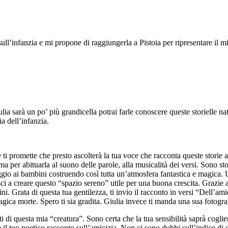
ll’infanzia e mi propone di raggiungerla a Pistoia per ripresentare il mi
arà un po’ più grandicella potrai farle conoscere queste storielle nate
ia dell’infanzia.
i e ti promette che presto ascolterà la tua voce che racconta queste stor
per abituarla al suono delle parole, alla musicalità dei versi. Sono stor
ggio ai bambini costruendo così tutta un’atmosfera fantastica e magica. 
iesci a creare questo “spazio sereno” utile per una buona crescita. Grazie 
ni. Grata di questa tua gentilezza, ti invio il racconto in versi “Dell’am
ragica morte. Spero ti sia gradita. Giulia invece ti manda una sua fotogra
 di questa mia “creatura”. Sono certa che la tua sensibilità saprà cogliere
e il tuo poetico racconto sull’amicizia. Non ci sono dubbi sull’indice di