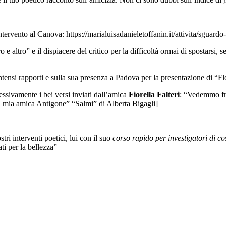
ntervento al Canova: https://marialuisadanieletoffanin.it/attivita/sguard
 e altro” e il dispiacere del critico per la difficoltà ormai di spostarsi, 
tensi rapporti e sulla sua presenza a Padova per la presentazione di “Fl
essivamente i bei versi inviati dall’amica
Fiorella Falteri
: “Vedemmo fre
 mia amica Antigone” “Salmi” di Alberta Bigagli]
tri interventi poetici, lui con il suo
corso rapido per investigatori di co
i per la bellezza”