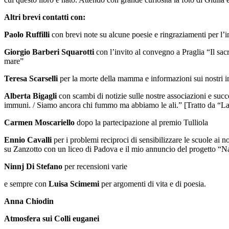
Altri brevi contatti con:
Paolo Ruffilli
con brevi note su alcune poesie e ringraziamenti per l’i
Giorgio Barberi Squarotti
con l’invito al convegno a Praglia “Il sacro
mare”
Teresa Scarselli
per la morte della mamma e informazioni sui nostri in
Alberta Bigagli
con scambi di notizie sulle nostre associazioni e succ
immuni. / Siamo ancora chi fummo ma abbiamo le ali.” [Tratto da “La
Carmen Moscariello
dopo la partecipazione al premio Tulliola
Ennio Cavalli
per i problemi reciproci di sensibilizzare le scuole ai nos
su Zanzotto con un liceo di Padova e il mio annuncio del progetto “Nat
Ninnj Di Stefano
per recensioni varie
e sempre con
Luisa Scimemi
per argomenti di vita e di poesia.
Anna Chiodin
Atmosfera sui Colli euganei