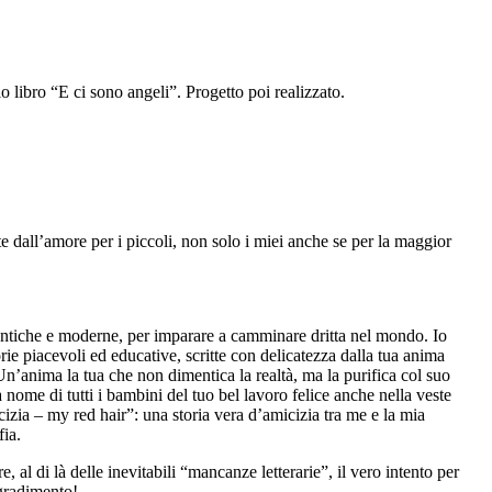
o libro “E ci sono angeli”. Progetto poi realizzato.
 dall’amore per i piccoli, non solo i miei anche se per la maggior
ie antiche e moderne, per imparare a camminare dritta nel mondo. Io
ie piacevoli ed educative, scritte con delicatezza dalla tua anima
Un’anima la tua che non dimentica la realtà, ma la purifica col suo
a nome di tutti i bambini del tuo bel lavoro felice anche nella veste
icizia – my red hair”: una storia vera d’amicizia tra me e la mia
fia.
, al di là delle inevitabili “mancanze letterarie”, il vero intento per
 gradimento!