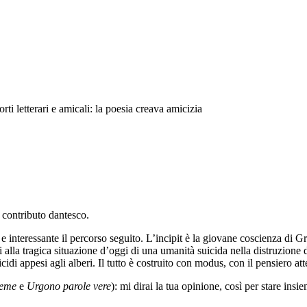
rti letterari e amicali: la poesia creava amicizia
o contributo dantesco.
 e interessante il percorso seguito. L’incipit è la giovane coscienza di 
i alla tragica situazione d’oggi di una umanità suicida nella distruzion
cidi appesi agli alberi. Il tutto è costruito con modus, con il pensiero a
ieme
e
Urgono parole vere
): mi dirai la tua opinione, così per stare insi