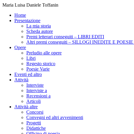
Maria Luisa Daniele Toffanin
Home
Presentazione
La mia storia
Scheda autore
Premi letterari conseguiti – LIBRI EDITI
Altri premi conseguiti – SILLOGI INEDITE E POES
Opere
Preludio alle opere
Libri
Regesto storico
Poesie Varie
Eventi ed altro
Attività
Interviste
Interviste a
Recensioni a
Articoli
Attività altre
Concorsi
Convegni ed altri avvenimenti
Progetti
Didattiche
Officina di poesia