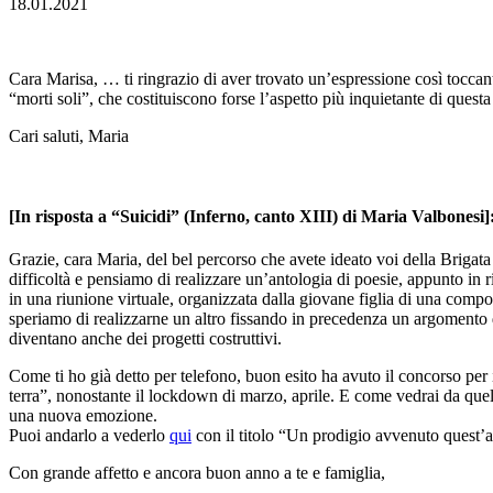
18.01.2021
Cara Marisa, … ti ringrazio di aver trovato un’espressione così toccan
“morti soli”, che costituiscono forse l’aspetto più inquietante di questa
Cari saluti, Maria
[In risposta a “Suicidi” (Inferno, canto XIII) di Maria Valbonesi]
Grazie, cara Maria, del bel percorso che avete ideato voi della Brigata
difficoltà e pensiamo di realizzare un’antologia di poesie, appunto in r
in una riunione virtuale, organizzata dalla giovane figlia di una compo
speriamo di realizzarne un altro fissando in precedenza un argomento da 
diventano anche dei progetti costruttivi.
Come ti ho già detto per telefono, buon esito ha avuto il concorso per
terra”, nonostante il lockdown di marzo, aprile. E come vedrai da quello
una nuova emozione.
Puoi andarlo a vederlo
qui
con il titolo “Un prodigio avvenuto quest’an
Con grande affetto e ancora buon anno a te e famiglia,