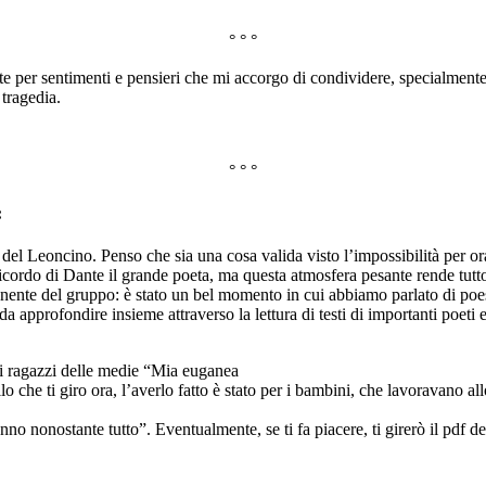
° ° °
te per sentimenti e pensieri che mi accorgo di condividere, specialmente
 tragedia.
° ° °
:
 del Leoncino. Penso che sia una cosa valida visto l’impossibilità per o
icordo di Dante il grande poeta, ma questa atmosfera pesante rende tutto 
nente del gruppo: è stato un bel momento in cui abbiamo parlato di poesi
approfondire insieme attraverso la lettura di testi di importanti poeti e 
 i ragazzi delle medie “Mia euganea
 che ti giro ora, l’averlo fatto è stato per i bambini, che lavoravano all
no nonostante tutto”. Eventualmente, se ti fa piacere, ti girerò il pdf de