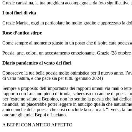
Grazie carissima, la tua preghiera accompagnata da foto significative pos
I tuoi fiori di vita
Grazie Marisa, oggi in particolare ho molto gradito e apprezzato la do
Rose d’antica stirpe
Come sempre al momento giusto in un posto che ti ispira cara poetess
Poesia, arte, colori, un accostamento emozionante. Grazie (28 ottobre
Diario pandemico al vento dei fiori
Conoscevo la tua bella poesia molto ottimistica per il nuovo anno, l’a
di varia natura, e che pace sia per tutti. (gennaio 2024)
Sempre a proposito dell’importanza dei rapporti umani via mail o lette
rapporto con Luciano pieno di ironia, scherzoso ma anche di poesia ama
per ‘estremo saluto a Beppino, non ho sentito la poesia che hai dedic
ne andrà, mi piacerebbe poter leggere in anticipo quella che naturalme
amico anche della poesia che così conclude la sua mail: “I versi, la fam
onorare gli amici Beppi e Luciano.
A BEPPI CON ANTICO AFFETTO