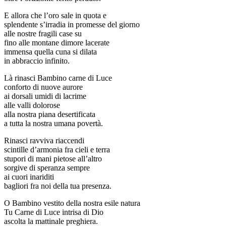
E allora che l’oro sale in quota e
splendente s’irradia in promesse del giorno
alle nostre fragili case su
fino alle montane dimore lacerate
immensa quella cuna si dilata
in abbraccio infinito.
Là rinasci Bambino carne di Luce
conforto di nuove aurore
ai dorsali umidi di lacrime
alle valli dolorose
alla nostra piana desertificata
a tutta la nostra umana povertà.
Rinasci ravviva riaccendi
scintille d’armonia fra cieli e terra
stupori di mani pietose all’altro
sorgive di speranza sempre
ai cuori inariditi
bagliori fra noi della tua presenza.
O Bambino vestito della nostra esile natura
Tu Carne di Luce intrisa di Dio
ascolta la mattinale preghiera.