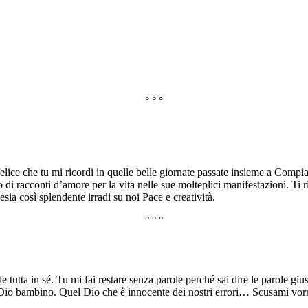
° ° °
 felice che tu mi ricordi in quelle belle giornate passate insieme a Comp
o di racconti d’amore per la vita nelle sue molteplici manifestazioni. Ti 
sia così splendente irradi su noi Pace e creatività.
° ° °
ta in sé. Tu mi fai restare senza parole perché sai dire le parole giust
il Dio bambino. Quel Dio che è innocente dei nostri errori… Scusami vorre