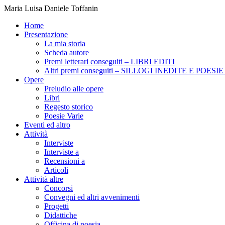
Maria Luisa Daniele Toffanin
Home
Presentazione
La mia storia
Scheda autore
Premi letterari conseguiti – LIBRI EDITI
Altri premi conseguiti – SILLOGI INEDITE E POES
Opere
Preludio alle opere
Libri
Regesto storico
Poesie Varie
Eventi ed altro
Attività
Interviste
Interviste a
Recensioni a
Articoli
Attività altre
Concorsi
Convegni ed altri avvenimenti
Progetti
Didattiche
Officina di poesia