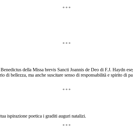
° ° °
° ° °
Benedictus della Missa brevis Sancti Joannis de Deo di F.J. Haydn eseg
rio di bellezza, ma anche suscitare senso di responsabilità e spirito di 
° ° °
 ispirazione poetica i graditi auguri natalizi.
° ° °