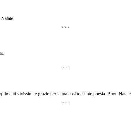
n Natale
° ° °
to.
° ° °
limenti vivissimi e grazie per la tua così toccante poesia. Buon Natale 
° ° °