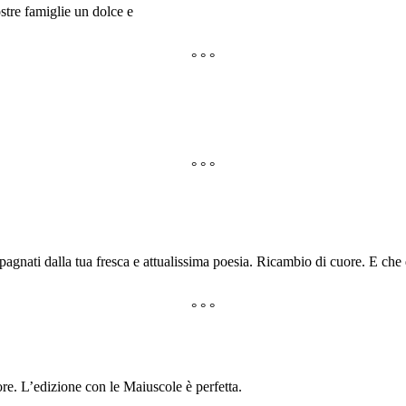
stre famiglie un dolce e
° ° °
° ° °
mpagnati dalla tua fresca e attualissima poesia. Ricambio di cuore. 
° ° °
re. L’edizione con le Maiuscole è perfetta.