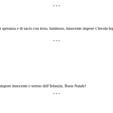
° ° °
i speranza e di sacro con terso, luminoso, innocente stupore s’invola l
° ° °
 stupore innocente e sereno dell’Infanzia. Buon Natale!
° ° °