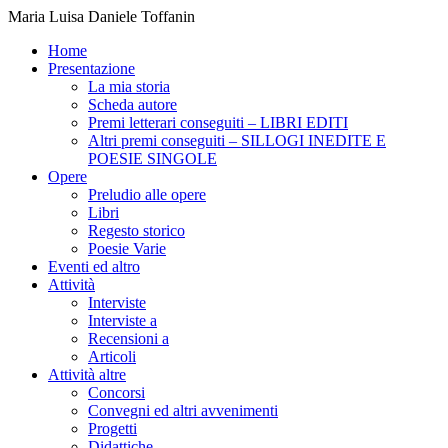
Maria Luisa Daniele Toffanin
Home
Presentazione
La mia storia
Scheda autore
Premi letterari conseguiti – LIBRI EDITI
Altri premi conseguiti – SILLOGI INEDITE E
POESIE SINGOLE
Opere
Preludio alle opere
Libri
Regesto storico
Poesie Varie
Eventi ed altro
Attività
Interviste
Interviste a
Recensioni a
Articoli
Attività altre
Concorsi
Convegni ed altri avvenimenti
Progetti
Didattiche