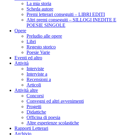
La mia storia
Scheda autore
Premi letterari conseguiti – LIBRI EDITI
Altri premi conseguiti – SILLOGI INEDITE E
POESIE SINGOLE
Opere
Preludio alle opere
Libri
Regesto storico
Poesie Varie
Eventi ed altro
Attività
Interviste
Interviste a
Recensioni a
Articoli
Attività altre
Concorsi
Convegni ed altri avvenimenti
Progetti
Didattiche
Officina di poesia
Altre esperienze scolastiche
Rapporti Letterari
Archivio