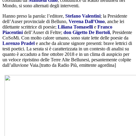
coordinati da
Manuela Gaio
, conduttrice di Radio Bellunesi nel
Mondo, si sono alternati degli interventi.
Hanno preso la parola: l’editore,
Stefano Valentini
; la Presidente
dell’Auser provinciale di Belluno,
Verena Dall’Omo
, anche lei
dilettante scrittrice di poesie;
Liliana Tomaselli
e
Franco
Piacentini
dell’Auser di Feltre;
don Gigetto De Bortoli
, Presidente
CoSoMi. Con molto calore umano, sono state lette delle poesie da
Lorenzo Pradel
e anche da alcune signore presenti: brave lettrici di
testi poetici. La serata si è caratterizzata in un contesto di analisi su
quanto è accaduto a fine ottobre 2018 e in un clima di auspicio per
un veloce ripristino delle Terre Alte Bellunesi, pesantemente colpite
dall’alluvione Vaia.[tratto da Radio Più, emittente agordina]