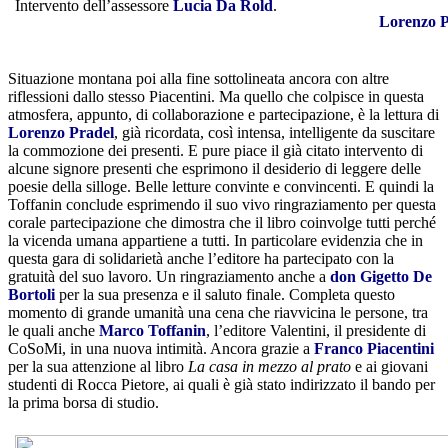
Intervento dell’assessore
Lucia Da Rold
.
Lorenzo P
Situazione montana poi alla fine sottolineata ancora con altre
riflessioni dallo stesso Piacentini. Ma quello che colpisce in questa
atmosfera, appunto, di collaborazione e partecipazione, è la lettura di
Lorenzo Pradel
, già ricordata, così intensa, intelligente da suscitare
la commozione dei presenti. E pure piace il già citato intervento di
alcune signore presenti che esprimono il desiderio di leggere delle
poesie della silloge. Belle letture convinte e convincenti. E quindi la
Toffanin conclude esprimendo il suo vivo ringraziamento per questa
corale partecipazione che dimostra che il libro coinvolge tutti perché
la vicenda umana appartiene a tutti. In particolare evidenzia che in
questa gara di solidarietà anche l’editore ha partecipato con la
gratuità del suo lavoro. Un ringraziamento anche a
don Gigetto De
Bortoli
per la sua presenza e il saluto finale. Completa questo
momento di grande umanità una cena che riavvicina le persone, tra
le quali anche
Marco Toffanin
, l’editore Valentini, il presidente di
CoSoMi, in una nuova intimità. Ancora grazie a
Franco Piacentini
per la sua attenzione al libro
La casa in mezzo al prato
e ai giovani
studenti di Rocca Pietore, ai quali è già stato indirizzato il bando per
la prima borsa di studio.