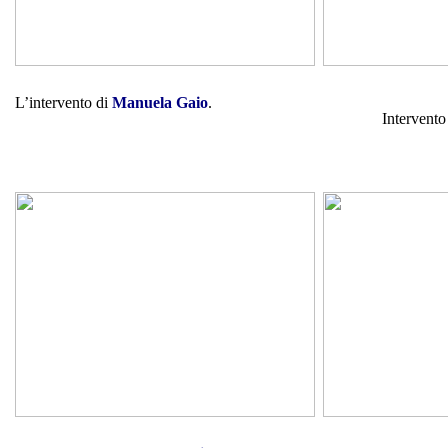
L’intervento di
Manuela Gaio
.
Intervento