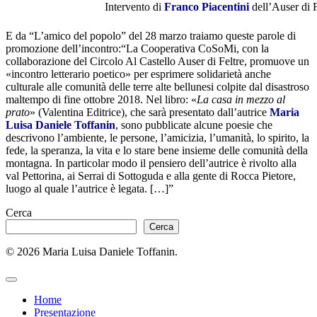
Intervento di
Franco Piacentini
dell’Auser di F
E da “L’amico del popolo” del 28 marzo traiamo queste parole di
promozione dell’incontro:“La Cooperativa CoSoMi, con la
collaborazione del Circolo Al Castello Auser di Feltre, promuove un
«incontro letterario poetico» per esprimere solidarietà anche
culturale alle comunità delle terre alte bellunesi colpite dal disastroso
maltempo di fine ottobre 2018. Nel libro: «
La casa in mezzo al
prato
» (Valentina Editrice), che sarà presentato dall’autrice
Maria
Luisa Daniele Toffanin
, sono pubblicate alcune poesie che
descrivono l’ambiente, le persone, l’amicizia, l’umanità, lo spirito, la
fede, la speranza, la vita e lo stare bene insieme delle comunità della
montagna. In particolar modo il pensiero dell’autrice è rivolto alla
val Pettorina, ai Serrai di Sottoguda e alla gente di Rocca Pietore,
luogo al quale l’autrice è legata. […]”
Cerca
Cerca
© 2026 Maria Luisa Daniele Toffanin.
Home
Presentazione