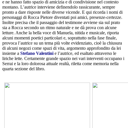
e ne hanno fatto spazio di amicizia e di condivisione nel contesto
montano. L’autrice interviene definendolo rassicurante, sempre
pronto a dare risposte nelle diverse vicende. E qui ricorda i nomi di
personaggi di Rocca Pietore diventati poi amici, presenze-certezze.
Inoltre precisa che il passaggio del testimone avviene sia sul prato
sia a Rocca secondo un ritmo naturale e ne dà prova con alcune
letture. Anche la bella voce di Manuela, nitida e musicale, riporta
alcuni momenti poetici particolari e, soprattutto nella fase finale,
provoca l’autrice su un tema più volte evidenziato, cioè la chiusura
di alcuni negozi come spazi di vita, argomento approfondito da lei
insieme a
Stefano Valentini
e l’autrice, ed esaltato attraverso le
liriche lette. Certamente grande spazio nei vari interventi occupano i
Serrai e la loro dolorosa attuale realtà, riletta come memoria nella
quarta sezione del libro.