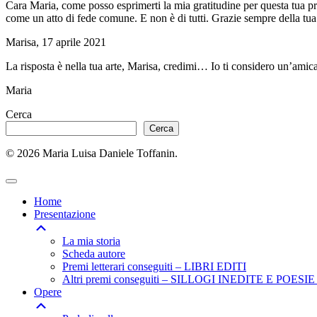
Cara Maria, come posso esprimerti la mia gratitudine per questa tua prem
come un atto di fede comune. E non è di tutti. Grazie sempre del
Marisa, 17 aprile 2021
La risposta è nella tua arte, Marisa, credimi… Io ti considero un’amica
Maria
Cerca
Cerca
© 2026 Maria Luisa Daniele Toffanin.
Home
Presentazione
La mia storia
Scheda autore
Premi letterari conseguiti – LIBRI EDITI
Altri premi conseguiti – SILLOGI INEDITE E POES
Opere