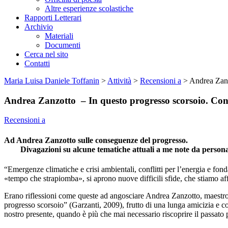
Altre esperienze scolastiche
Rapporti Letterari
Archivio
Materiali
Documenti
Cerca nel sito
Contatti
Maria Luisa Daniele Toffanin
>
Attività
>
Recensioni a
>
Andrea Zanz
Andrea Zanzotto – In questo progresso scorsoio. Co
Recensioni a
Ad Andrea Zanzotto sulle conseguenze del progresso.
Divagazioni su alcune tematiche attuali a me note da personal
“Emergenze climatiche e crisi ambientali, conflitti per l’energia e fon
«tempo che strapiomba», si aprono nuove difficili sfide, che stiamo affr
Erano riflessioni come queste ad angosciare Andrea Zanzotto, maestro d
progresso scorsoio” (Garzanti, 2009), frutto di una lunga amicizia e co
nostro presente, quando è più che mai necessario riscoprire il passato 