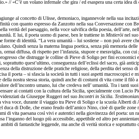
.» // «C’è un volano infernale che gira / ed esaspera una certa idea di 
congiunge al concetto di Ulisse, demoniaco, ingannevole nella sua incitaz
affinità con quanto espresso da Zanzotto nella sua Conversazione con B
ella verità del paesaggio, nella voce salvifica della poesia, dell’arte, ne
nità. E lui, il poeta uomo di paese, ben le trattiene in
Mistieròi
nel suo 
 forme di identità. “La vera umanità – lui sostiene – non può avere che
riulano. Quindi senza la materna lingua poetica, senza più memoria delle 
 ormai diffusa, di rispetto per l’infanzia, stupore e meraviglia, con cui
rogresso che distrugge le colline di Pieve di Soligo per fini economici e
tti, soprattutto quest’ultimo, conseguenza dell’eclissi del sacro, già an
za della distruzione delle pratiche religiose, della perdita del senso d
sa il poeta – si sfascia la società in tutti i suoi aspetti macroscopici e m
lla nostra stessa storia, quindi anche di costumi di vita come il filò a 
valore dell’incontro umano, lui che credeva nell’ umanità. Tra i tanti suo
 pensare ai contatti con la cultura della Sicilia, specialmente con Luci
 evidenziati da Giuseppe Ruggeri nel suo
Incontri in Sicilia. Testimonianz
sua viva voce, durante il viaggio tra Pieve di Soligo e la scuola Alberti
el duca di Dolle, che erano feudo dell’amico Nino, cioè di quelle zone m
umi di vita paesana così vivi e autentici nella giovinezza del poeta: un 
usa l’inganno del luogo più accessibile, appetibile ed altro per annientar
 ambiti di fantastiche leggende, ma anche di verità storica e soprattutto 