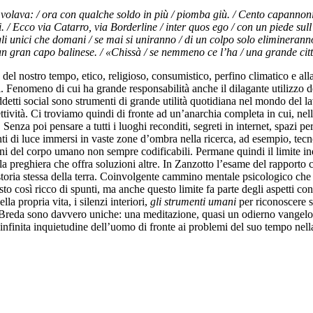
, volava: / ora con qualche soldo in più / piomba giù. / Cento capannoni
ri. / Ecco via Catarro, via Borderline / inter quos ego / con un piede su
i unici che domani / se mai si uniranno / di un colpo solo elimineranno /
ila un gran capo balinese. / «Chissà / se nemmeno ce l’ha / una grande cit
el nostro tempo, etico, religioso, consumistico, perfino climatico e alla 
ri. Fenomeno di cui ha grande responsabilità anche il dilagante utilizzo 
ddetti social sono strumenti di grande utilità quotidiana nel mondo del l
ettività. Ci troviamo quindi di fronte ad un’anarchia completa in cui, nell
. Senza poi pensare a tutti i luoghi reconditi, segreti in internet, spazi p
ti di luce immersi in vaste zone d’ombra nella ricerca, ad esempio, tecn
zioni del corpo umano non sempre codificabili. Permane quindi il limite in
la preghiera che offra soluzioni altre. In Zanzotto l’esame del rapporto 
toria stessa della terra. Coinvolgente cammino mentale psicologico che i
sto così ricco di spunti, ma anche questo limite fa parte degli aspetti c
la propria vita, i silenzi interiori,
gli strumenti umani
per riconoscere s
eda sono davvero uniche: una meditazione, quasi un odierno vangelo l
l’infinita inquietudine dell’uomo di fronte ai problemi del suo tempo nell