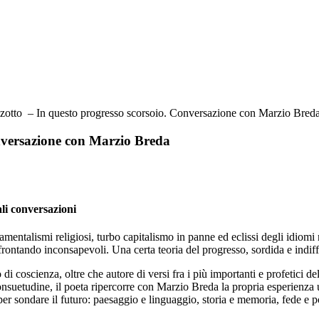
otto – In questo progresso scorsoio. Conversazione con Marzio Bred
nversazione con Marzio Breda
i conversazioni
damentalismi religiosi, turbo capitalismo in panne ed eclissi degli idiom
ontando inconsapevoli. Una certa teoria del progresso, sordida e indiffer
i coscienza, oltre che autore di versi fra i più importanti e profetici 
nsuetudine, il poeta ripercorre con Marzio Breda la propria esperienza um
per sondare il futuro: paesaggio e linguaggio, storia e memoria, fede e p