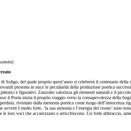
 uomini
)
creato
e di Soligo, del quale proprio quest’anno si celebrerà il centenario dell
i giovanili presenta in nuce le peculiarità della produzione poetica succe
 pittorici e figurativi. Zanzotto valorizza gli elementi naturali e il picco
so il Poeta inizia il proprio viaggio verso la consapevolezza della fragi
perduto, rivisitato dalla memoria poetica come luogo dell’innocenza rigen
che avverti è molto forte, ‘la sua armonia e l’energia del creato’ sono 
ti e le loro voci che accarezzano e arricchiscono. Un forte abbracc