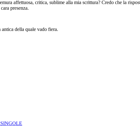
ura affettuosa, critica, sublime alla mia scrittura? Credo che la rispost
la tua cara presenza.
 antica della quale vado fiera.
IE SINGOLE