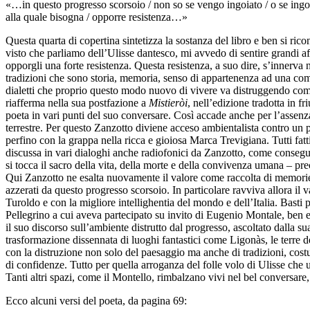
«…in questo progresso scorsoio / non so se vengo ingoiato / o se ingoio
alla quale bisogna / opporre resistenza…»
Questa quarta di copertina sintetizza la sostanza del libro e ben si ri
visto che parliamo dell’Ulisse dantesco, mi avvedo di sentire grandi 
opporgli una forte resistenza. Questa resistenza, a suo dire, s’innerva n
tradizioni che sono storia, memoria, senso di appartenenza ad una comu
dialetti che proprio questo modo nuovo di vivere va distruggendo come
riafferma nella sua postfazione a
Mistieròi
, nell’edizione tradotta in f
poeta in vari punti del suo conversare. Così accade anche per l’assenza,
terrestre. Per questo Zanzotto diviene acceso ambientalista contro un p
perfino con la grappa nella ricca e gioiosa Marca Trevigiana. Tutti fa
discussa in vari dialoghi anche radiofonici da Zanzotto, come conseguen
si tocca il sacro della vita, della morte e della convivenza umana – preci
Qui Zanzotto ne esalta nuovamente il valore come raccolta di memorie de
azzerati da questo progresso scorsoio. In particolare ravviva allora il 
Turoldo e con la migliore intellighentia del mondo e dell’Italia. Basti
Pellegrino a cui aveva partecipato su invito di Eugenio Montale, ben
il suo discorso sull’ambiente distrutto dal progresso, ascoltato dalla 
trasformazione dissennata di luoghi fantastici come Ligonàs, le terre d
con la distruzione non solo del paesaggio ma anche di tradizioni, cost
di confidenze. Tutto per quella arroganza del folle volo di Ulisse che 
Tanti altri spazi, come il Montello, rimbalzano vivi nel bel conversare,
Ecco alcuni versi del poeta, da pagina 69: