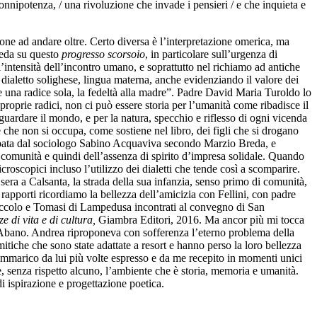
onnipotenza, / una rivoluzione che invade i pensieri / e che inquieta e
ione ad andare oltre. Certo diversa è l’interpretazione omerica, ma
reda su questo
progresso scorsoio
, in particolare sull’urgenza di
ll’intensità dell’incontro umano, e soprattutto nel richiamo ad antiche
dialetto solighese, lingua materna, anche evidenziando il valore dei
 una radice sola, la fedeltà alla madre”. Padre David Maria Turoldo lo
proprie radici, non ci può essere storia per l’umanità come ribadisce il
 guardare il mondo, e per la natura, specchio e riflesso di ogni vicenda
 che non si occupa, come sostiene nel libro, dei figli che si drogano
ticipata dal sociologo Sabino Acquaviva secondo Marzio Breda, e
i comunità e quindi dell’assenza di spirito d’impresa solidale. Quando
icroscopici incluso l’utilizzo dei dialetti che tende così a scomparire.
sera a Calsanta, la strada della sua infanzia, senso primo di comunità,
i rapporti ricordiamo la bellezza dell’amicizia con Fellini, con padre
o Piccolo e Tomasi di Lampedusa incontrati al convegno di San
e di vita e di cultura,
Giambra Editori, 2016. Ma ancor più mi tocca
 di Abano. Andrea riproponeva con sofferenza l’eterno problema della
itiche che sono state adattate a resort e hanno perso la loro bellezza
rammarico da lui più volte espresso e da me recepito in momenti unici
e, senza rispetto alcuno, l’ambiente che è storia, memoria e umanità.
di ispirazione e progettazione poetica.