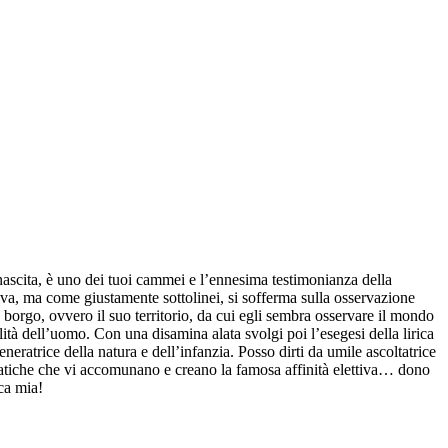
a nascita, è uno dei tuoi cammei e l’ennesima testimonianza della
ssiva, ma come giustamente sottolinei, si sofferma sulla osservazione
lo borgo, ovvero il suo territorio, da cui egli sembra osservare il mondo
lità dell’uomo. Con una disamina alata svolgi poi l’esegesi della lirica
eratrice della natura e dell’infanzia. Posso dirti da umile ascoltatrice
tematiche che vi accomunano e creano la famosa affinità elettiva… dono
io, amica mia!