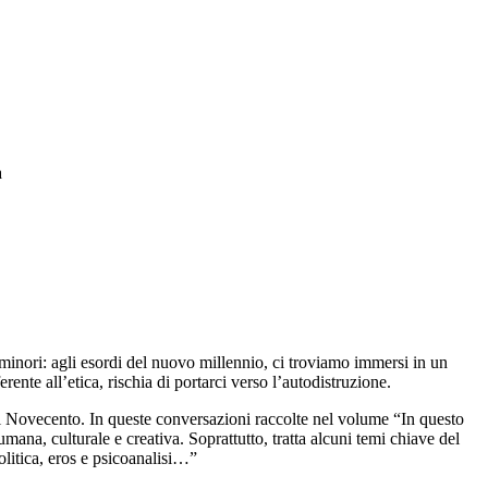
a
i minori: agli esordi del nuovo millennio, ci troviamo immersi in un
ente all’etica, rischia di portarci verso l’autodistruzione.
del Novecento. In queste conversazioni raccolte nel volume “In questo
ana, culturale e creativa. Soprattutto, tratta alcuni temi chiave del
olitica, eros e psicoanalisi…”