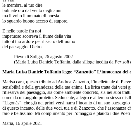
le membra, al tuo dire
bulinate ora dal vento degli anni
ma il volto illuminato di poesia
lo sguardo buono acceso di stupore.
E nelle parole fra noi
impetuoso scorreva il fiume della vita
tutto il tuo ardore per il sacro dell’uomo
del paesaggio. Dietro.
Pieve di Soligo, 26 agosto 2002
(Maria Luisa Daniele Toffanin, dalla silloge inedita da
Per soli
Maria Luisa Daniele Toffanin legge “Zanzotto” L’innocenza del 
Marisa cara, questo tributo ad Andrea Zanzotto, l’intellettuale di Piev
sensibilità e della grandezza della tua anima. La lirica tratta dai vers
riflessiva del paesaggio, sia come ambiente concreto, sia nei suoi tratti
come da un angolo protetto. Seducente, allegro e al tempo stesso disillu
“Ligonàs”, che già nei primi versi narra l’incanto di un suo paesaggio 
di questo incanto, delle due voci, tua e di Zanzotto, che l’assonanza 
raro e bellissimo. Mi complimento per l’omaggio e plaudo i due Poe
Maria, 16 aprile 2021