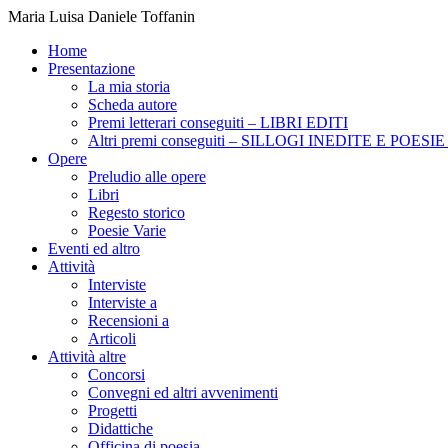
Maria Luisa Daniele Toffanin
Home
Presentazione
La mia storia
Scheda autore
Premi letterari conseguiti – LIBRI EDITI
Altri premi conseguiti – SILLOGI INEDITE E POES
Opere
Preludio alle opere
Libri
Regesto storico
Poesie Varie
Eventi ed altro
Attività
Interviste
Interviste a
Recensioni a
Articoli
Attività altre
Concorsi
Convegni ed altri avvenimenti
Progetti
Didattiche
Officina di poesia