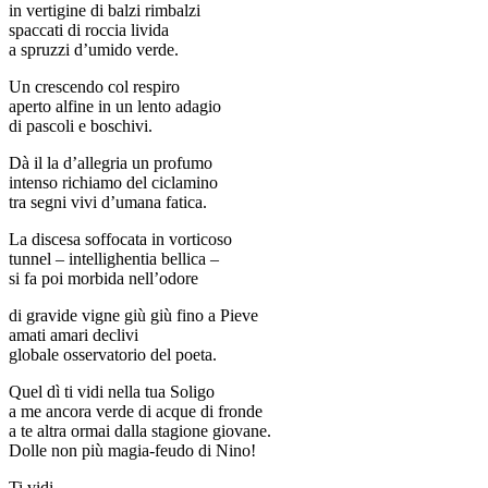
in vertigine di balzi rimbalzi
spaccati di roccia livida
a spruzzi d’umido verde.
Un crescendo col respiro
aperto alfine in un lento adagio
di pascoli e boschivi.
Dà il la d’allegria un profumo
intenso richiamo del ciclamino
tra segni vivi d’umana fatica.
La discesa soffocata in vorticoso
tunnel – intellighentia bellica –
si fa poi morbida nell’odore
di gravide vigne giù giù fino a Pieve
amati amari declivi
globale osservatorio del poeta.
Quel dì ti vidi nella tua Soligo
a me ancora verde di acque di fronde
a te altra ormai dalla stagione giovane.
Dolle non più magia-feudo di Nino!
Ti vidi