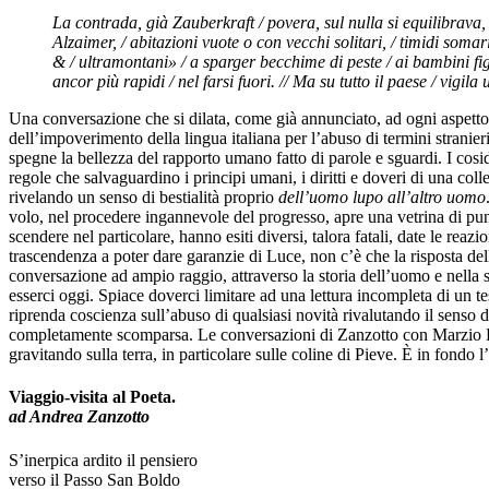
La contrada, già Zauberkraft / povera, sul nulla si equilibrava
Alzaimer, / abitazioni vuote o con vecchi solitari, / timidi soma
& / ultramontani» / a sparger becchime di peste / ai bambini figl
ancor più rapidi / nel farsi fuori. // Ma su tutto il paese / vig
Una conversazione che si dilata, come già annunciato, ad ogni aspetto d
dell’impoverimento della lingua italiana per l’abuso di termini stranie
spegne la bellezza del rapporto umano fatto di parole e sguardi. I cosi
regole che salvaguardino i principi umani, i diritti e doveri di una coll
rivelando un senso di bestialità proprio
dell’uomo lupo all’altro uomo
volo, nel procedere ingannevole del progresso, apre una vetrina di pun
scendere nel particolare, hanno esiti diversi, talora fatali, date le rea
trascendenza a poter dare garanzie di Luce, non c’è che la risposta del
conversazione ad ampio raggio, attraverso la storia dell’uomo e nella s
esserci oggi. Spiace doverci limitare ad una lettura incompleta di un te
riprenda coscienza sull’abuso di qualsiasi novità rivalutando il senso del
completamente scomparsa. Le conversazioni di Zanzotto con Marzio Br
gravitando sulla terra, in particolare sulle coline di Pieve. È in fondo 
Viaggio-visita al Poeta.
ad Andrea Zanzotto
S’inerpica ardito il pensiero
verso il Passo San Boldo