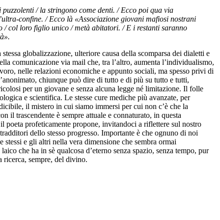
 puzzolenti / la stringono come denti. / Ecco poi qua via
ll’ultra-confine. / Ecco là «Associazione giovani mafiosi nostrani
 col loro figlio unico / metà abitatori. / E i restanti saranno
tà».
stessa globalizzazione, ulteriore causa della scomparsa dei dialetti e
della comunicazione via mail che, tra l’altro, aumenta l’individualismo,
avoro, nelle relazioni economiche e appunto sociali, ma spesso privi di
’anonimato, chiunque può dire di tutto e di più su tutto e tutti,
ericolosi per un giovane e senza alcuna legge né limitazione. Il folle
ologica e scientifica. Le stesse cure mediche più avanzate, per
dicibile, il mistero in cui siamo immersi per cui non c’è che la
con il trascendente è sempre attuale e connaturato, in questa
l poeta profeticamente propone, invitandoci a riflettere sul nostro
ontradditori dello stesso progresso. Importante è che ognuno di noi
e stessi e gli altri nella vera dimensione che sembra ormai
aico che ha in sè qualcosa d’eterno senza spazio, senza tempo, pur
a ricerca, sempre, del divino.