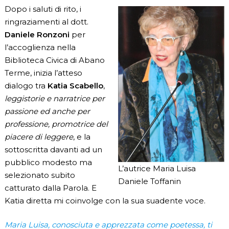
Dopo i saluti di rito, i
ringraziamenti al dott.
Daniele Ronzoni
per
l’accoglienza nella
Biblioteca Civica di Abano
Terme, inizia l’atteso
dialogo tra
Katia Scabello
,
leggistorie e narratrice per
passione ed anche per
professione, promotrice del
piacere di leggere
, e la
sottoscritta davanti ad un
pubblico modesto ma
L’autrice Maria Luisa
selezionato subito
Daniele Toffanin
catturato dalla Parola. E
Katia diretta mi coinvolge con la sua suadente voce.
Maria Luisa, conosciuta e apprezzata come poetessa, ti