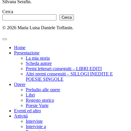
Silvana Serafin.
Cerca
Cerca
© 2026 Maria Luisa Daniele Toffanin.
Home
Presentazione
La mia storia
Scheda autore
Premi letterari conseguiti – LIBRI EDITI
Altri premi conseguiti – SILLOGI INEDITE E
POESIE SINGOLE
Opere
Preludio alle opere
Libri
Regesto storico
Poesie Varie
Eventi ed altro
Attività
Interviste
Interviste a