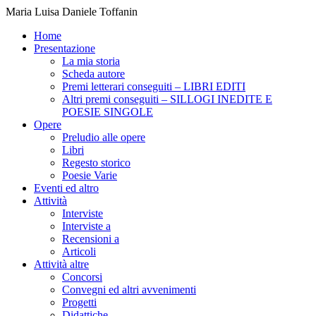
Maria Luisa Daniele Toffanin
Home
Presentazione
La mia storia
Scheda autore
Premi letterari conseguiti – LIBRI EDITI
Altri premi conseguiti – SILLOGI INEDITE E
POESIE SINGOLE
Opere
Preludio alle opere
Libri
Regesto storico
Poesie Varie
Eventi ed altro
Attività
Interviste
Interviste a
Recensioni a
Articoli
Attività altre
Concorsi
Convegni ed altri avvenimenti
Progetti
Didattiche