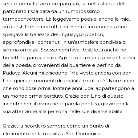
serate prenatalizie o prepasquali, su nella stanza del
patronato riscaldata da un rumorosissimo
termoconvettore. Là leggevamo poesie, anche le mie,
su questi temi a noi tutti cari. E don Lino con passione
spiegava la bellezza del linguaggio poetico,
approfondiva i contenuti, in un’atmosfera condivisa di
serena amicizia. Spesso riportava i testi letti anche nel
bollettino parrocchiale. Agli incontri erano presenti amici
della poesia, provenienti dal quartiere e perfino da
Padova. Alcuni mi chiedono: “Ma vivete ancora con don
Lino quei bei momenti di umanità e cultura?” Non sanno
che sono cose ormai lontane anni luce: appartengono a
un mondo ormai perduto. Grazie don Lino di questo
incontro con il divino nella parola poetica, grazie per la
sua attenzione alla persona nelle sue diverse abilità.
Grazie, la ricorderò sempre come un punto di
riferimento nella mia vita a San Domenico.