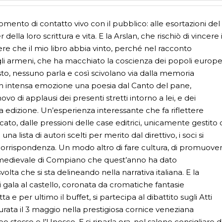
 momento di contatto vivo con il pubblico: alle esortazioni del
 della loro scrittura e vita. E la Arslan, che rischiò di vincere i
cere che il mio libro abbia vinto, perché nel racconto
egli armeni, che ha macchiato la coscienza dei popoli europe
sto, nessuno parla e così scivolano via dalla memoria
e con intensa emozione una poesia dal Canto del pane,
vo di applausi dei presenti stretti intorno a lei, e dei
ima edizione. Un’esperienza interessante che fa riflettere
cato, dalle pressioni delle case editrici, unicamente gestito 
una lista di autori scelti per merito dal direttivo, i soci si
orrispondenza. Un modo altro di fare cultura, di promuove
go medievale di Compiano che quest’anno ha dato
lta che si sta delineando nella narrativa italiana. E la
 gala al castello, coronata da cromatiche fantasie
a e per ultimo il buffet, si partecipa al dibattito sugli Atti
gurata il 3 maggio nella prestigiosa cornice veneziana
 stesso e l’Unesco. E si riparla ora, nel salone consigliare d