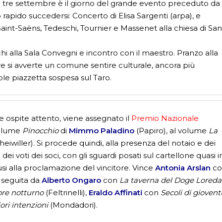
 il tre settembre è il giorno del grande evento preceduto da
 rapido succedersi: Concerto di Elisa Sargenti (arpa), e
aint-Saëns, Tedeschi, Tournier e Massenet alla chiesa di Sa
chi alla Sala Convegni e incontro con il maestro. Pranzo alla
pre si avverte un comune sentire culturale, ancora più
le piazzetta sospesa sul Taro.
e ospite attento, viene assegnato il
Premio Nazionale
 volume
Pinocchio
di
Mimmo Paladino
(Papiro), al volume
La
heiwiller). Si procede quindi, alla presenza del notaio e dei
dei voti dei soci, con gli sguardi posati sul cartellone quasi i
usi alla proclamazione del vincitore. Vince
Antonia Arslan
co
), seguita da
Alberto Ongaro
con
La taverna del Doge Lored
ore notturno
(Feltrinelli),
Eraldo Affinati
con
Secoli di gioven
ori intenzioni
(Mondadori).