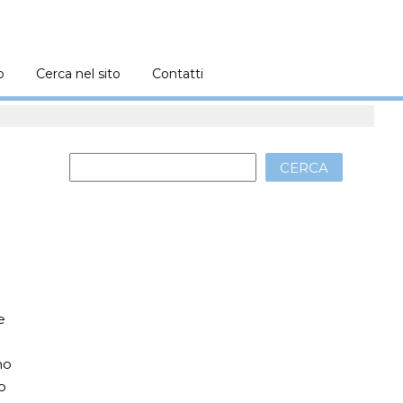
o
Cerca nel sito
Contatti
CERCA
 e
no
no