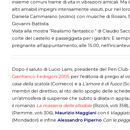
insieme comuni trame di vita in vibrazioni amicali. Ma
altri amabili impegni intensamente vissuti, pur nel loro
Daniela Cammarano (violino) con musiche di Rossini, S
Giovanni Battista.
Visita alla mostra “Realismo fantastico “ di Claudio Sac
corte del castello e passeggiata per i giardini. E sem
pregnante all’appuntamento, alle 15.00, nell’incantevo
Dopo il saluto di Lucio Lami, presidente del Pen Club 
Gianfranco Fedrigoni 2005
per l’editoria di pregio al
casa della scatola
(Comieco) e a
L’amore è di fuoco
(Sc
membri del direttivo, al rito dello spoglio delle schede 
un’atmosfera di suspense che subito si dilata in appla
il romanzo
La masseria delle allodole
(Rizzoli, voti 358
(Piemme, voti 306),
Maurizio Maggiani
con il
Viaggiat
(Mondadori) e infine
Alessandro Piperno
Con le peggi