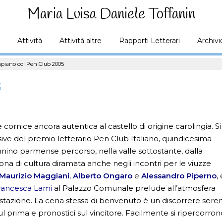
Maria Luisa Daniele Toffanin
Attività
Attività altre
Rapporti Letterari
Archivi
piano col Pen Club 2005
5
rnice ancora autentica al castello di origine carolingia. Si
ive del premio letterario Pen Club Italiano, quindicesima
ennino parmense percorso, nella valle sottostante, dalla
buona di cultura diramata anche negli incontri per le viuzze
Maurizio Maggiani
,
Alberto Ongaro
e
Alessandro Piperno
,
rancesca Lami
al Palazzo Comunale prelude all’atmosfera
azione. La cena stessa di benvenuto è un discorrere sere
i sul prima e pronostici sul vincitore. Facilmente si ripercorro