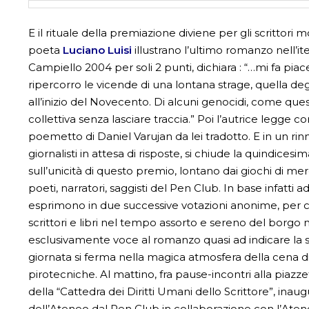
E il rituale della premiazione diviene per gli scrittori
poeta
Luciano Luisi
illustrano l’ultimo romanzo nell’iter
Campiello 2004 per soli 2 punti, dichiara : “…mi fa pia
ripercorro le vicende di una lontana strage, quella d
all’inizio del Novecento. Di alcuni genocidi, come que
collettiva senza lasciare traccia.” Poi l’autrice legg
poemetto di Daniel Varujan da lei tradotto. E in un rinno
giornalisti in attesa di risposte, si chiude la quindices
sull’unicità di questo premio, lontano dai giochi di mer
poeti, narratori, saggisti del Pen Club. In base infatti ad 
esprimono in due successive votazioni anonime, per c
scrittori e libri nel tempo assorto e sereno del bor
esclusivamente voce al romanzo quasi ad indicare la svo
giornata si ferma nella magica atmosfera della cena di
pirotecniche. Al mattino, fra pause-incontri alla piazzett
della “Cattedra dei Diritti Umani dello Scrittore”, inau
dell’Ateneo dal Pen Club in collaborazione con l’Ateneo