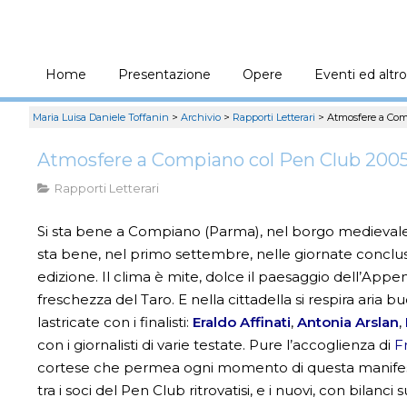
Home
Presentazione
Opere
Eventi ed altro
Maria Luisa Daniele Toffanin
>
Archivio
>
Rapporti Letterari
>
Atmosfere a Com
Atmosfere a Compiano col Pen Club 200
Rapporti Letterari
Si sta bene a Compiano (Parma), nel borgo medievale co
sta bene, nel primo settembre, nelle giornate conclus
edizione. Il clima è mite, dolce il paesaggio dell’App
freschezza del Taro. E nella cittadella si respira aria 
lastricate con i finalisti:
Eraldo Affinati
,
Antonia Arslan
,
con i giornalisti di varie testate. Pure l’accoglienza di
F
cortese che permea ogni momento di questa manifest
tra i soci del Pen Club ritrovatisi, e i nuovi, con bilanc