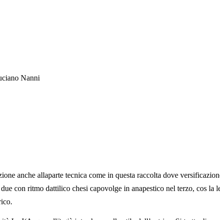
uciano Nanni
one anche allaparte tecnica come in questa raccolta dove versificazion
mi due con ritmo dattilico chesi capovolge in anapestico nel terzo, cos la
rico.