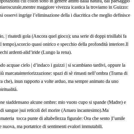
omposizionii cui colori sono in genere attinti dalla natura, dal paesaggio
tà chiaroscurale,mentre maggiore vivezza icastica la troviamo in Guizzo:
i osservi ingrige l’eliminazione della i diacritica che meglio definisce
 | risatedi gola (Ancora quel gioco); una serie di doppi trisillabi fa
il tempo),scorcio quasi onirico e specchio della profondità interiore.Il
chi ardenti-alid’iride (Lungo la rena).
ndo acquae cielo | d’indaco i guizzi | si scambiano tardivi, oppure la
iù marcatainteriorizzazione: spazi di sè rimasti nell’ombra (Trama di
ll’ora che), inun rapporto a volte arduo, ma sempre animato da uno
ritualità.
ione siaddensano alcune ombre: mio vuoto cupo si spande (Madre) e
i di sangue |sui reticoli del morire (Amaro incantesimo).Ma
ateria  tocca punte di altabellezza figurale: Ora che sento |l’umile
nte nuova, ma portatrice di sentimenti evalori immutabili.