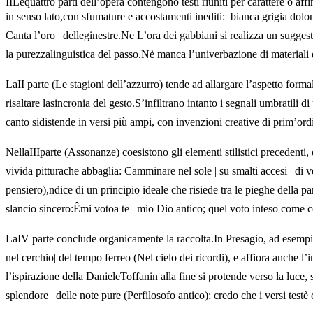
IILequattro parti dell’opera contengono testi riuniti per carattere o affi
in senso lato,con sfumature e accostamenti inediti:  bianca grigia dol
Canta l’oro | delleginestre.Ne L’ora dei gabbiani si realizza un suggest
la purezzalinguistica del passo.Nè manca l’univerbazione di materiali d
LaII parte (Le stagioni dell’azzurro) tende ad allargare l’aspetto formal
risaltare lasincronia del gesto.S’infiltrano intanto i segnali umbratili 
canto sidistende in versi più ampi, con invenzioni creative di prim’ordi
NellaIIIparte (Assonanze) coesistono gli elementi stilistici precedenti, 
vivida pitturache abbaglia: Camminare nel sole | su smalti accesi | di 
pensiero),ndice di un principio ideale che risiede tra le pieghe della 
slancio sincero:Êmi votoa te | mio Dio antico; quel voto inteso come
LaIV parte conclude organicamente la raccolta.In Presagio, ad esempio
nel cerchio| del tempo ferreo (Nel cielo dei ricordi), e affiora anche
l’ispirazione della DanieleToffanin alla fine si protende verso la luce, 
splendore | delle note pure (Perfilosofo antico); credo che i versi test