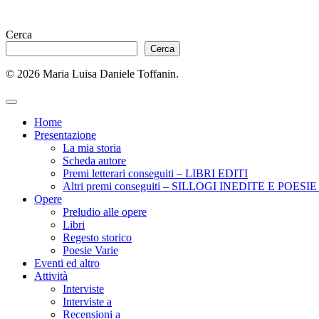
Cerca
Cerca
© 2026 Maria Luisa Daniele Toffanin.
Home
Presentazione
La mia storia
Scheda autore
Premi letterari conseguiti – LIBRI EDITI
Altri premi conseguiti – SILLOGI INEDITE E POES
Opere
Preludio alle opere
Libri
Regesto storico
Poesie Varie
Eventi ed altro
Attività
Interviste
Interviste a
Recensioni a