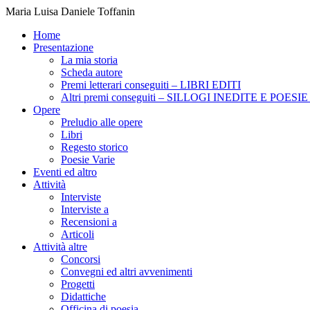
Maria Luisa Daniele Toffanin
Home
Presentazione
La mia storia
Scheda autore
Premi letterari conseguiti – LIBRI EDITI
Altri premi conseguiti – SILLOGI INEDITE E POES
Opere
Preludio alle opere
Libri
Regesto storico
Poesie Varie
Eventi ed altro
Attività
Interviste
Interviste a
Recensioni a
Articoli
Attività altre
Concorsi
Convegni ed altri avvenimenti
Progetti
Didattiche
Officina di poesia