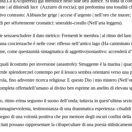
nità.La I(Acquerelli) già introduce nello stile dell’autrice. Si tratta di c
omie | al diluirsidi luce  (Azzurro di roccia); qui predomina una tonali
ivo contrasto: Alibianche grige | accese d’argento | nell’oro che muore; s
i per sèfortemente cromatici: smeraldo-corallo (Nell’aria leggera).
e senzaescludere il dato metrico: Frementi le membra | al ritmo del lancio,
di una coscienzache è nelle cose: riflesso nell’antico lago (Ha camminato 
ne, come questaunità sintagmatica di aggettivo|sostantivo: accenderà d’e
quali ilcostrutto per inversione (anastrofe): Struggente è la marina | qua
verde splendore;nel contempo per il lessico sembra orientarsi verso una p
parola, fino adivenire ricerca religiosa: E questo Dio | mio mistero (Ne
 completa offertadell’umano al divino ben esprime un anelito di elevata spi
, ritmo erima seguono il suono dell’onda; tuttavia in quest’ultima sez
 l’immagineviolenta, testimonianza di una drammatica esperienza: crisalid
segno di una volontà positiva che pur memore degli oscuri confini della m
è citati possano rappresentare la cifrapeculiare di una poesia stilisticame