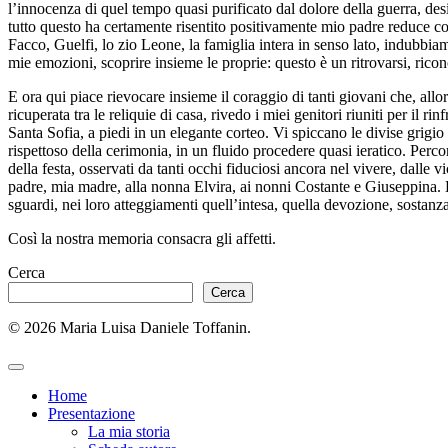
l’innocenza di quel tempo quasi purificato dal dolore della guerra, desi
tutto questo ha certamente risentito positivamente mio padre reduce co
Facco, Guelfi, lo zio Leone, la famiglia intera in senso lato, indubbiam
mie emozioni, scoprire insieme le proprie: questo è un ritrovarsi, riconos
E ora qui piace rievocare insieme il coraggio di tanti giovani che, allo
ricuperata tra le reliquie di casa, rivedo i miei genitori riuniti per il
Santa Sofia, a piedi in un elegante corteo. Vi spiccano le divise grigio v
rispettoso della cerimonia, in un fluido procedere quasi ieratico. Perco
della festa, osservati da tanti occhi fiduciosi ancora nel vivere, dalle v
padre, mia madre, alla nonna Elvira, ai nonni Costante e Giuseppina. Da
sguardi, nei loro atteggiamenti quell’intesa, quella devozione, sostanz
Così la nostra memoria consacra gli affetti.
Cerca
Cerca
© 2026 Maria Luisa Daniele Toffanin.
Home
Presentazione
La mia storia