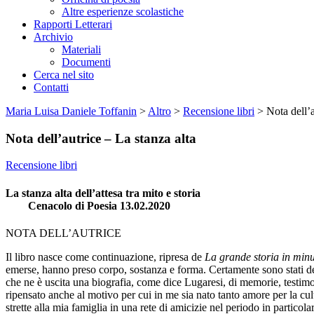
Altre esperienze scolastiche
Rapporti Letterari
Archivio
Materiali
Documenti
Cerca nel sito
Contatti
Maria Luisa Daniele Toffanin
>
Altro
>
Recensione libri
>
Nota dell’a
Nota dell’autrice – La stanza alta
Recensione libri
La stanza alta dell’attesa tra mito e storia
Cenacolo di Poesia 13.02.2020
NOTA DELL’AUTRICE
Il libro nasce come continuazione, ripresa de
La grande storia in minut
emerse, hanno preso corpo, sostanza e forma. Certamente sono stati dete
che ne è uscita una biografia, come dice Lugaresi, di memorie, testimon
ripensato anche al motivo per cui in me sia nato tanto amore per la cu
strette alla mia famiglia in una rete di amicizie nel periodo in particol