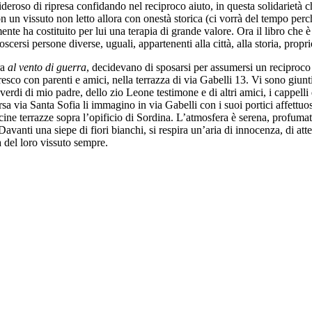
deroso di ripresa confidando nel reciproco aiuto, in questa solidarietà ch
n un vissuto non letto allora con onestà storica (ci vorrà del tempo per
ente ha costituito per lui una terapia di grande valore. Ora il libro che è
cersi persone diverse, uguali, appartenenti alla città, alla storia, propri
ra
al vento di guerra
, decidevano di sposarsi per assumersi un reciproco 
 rinfresco con parenti e amici, nella terrazza di via Gabelli 13. Vi sono 
erdi di mio padre, dello zio Leone testimone e di altri amici, i cappelli d
rsa via Santa Sofia li immagino in via Gabelli con i suoi portici affettuo
icine terrazze sopra l’opificio di Sordina. L’atmosfera è serena, profumata
vanti una siepe di fiori bianchi, si respira un’aria di innocenza, di att
a del loro vissuto sempre.