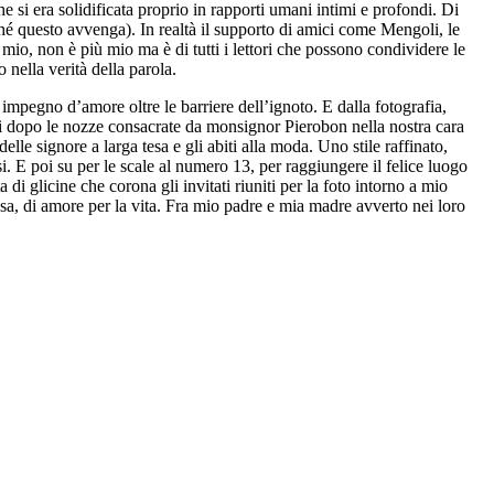
e si era solidificata proprio in rapporti umani intimi e profondi. Di
ché questo avvenga). In realtà il supporto di amici come Mengoli, le
 mio, non è più mio ma è di tutti i lettori che possono condividere le
o nella verità della parola.
impegno d’amore oltre le barriere dell’ignoto. E dalla fotografia,
giunti dopo le nozze consacrate da monsignor Pierobon nella nostra cara
elle signore a larga tesa e gli abiti alla moda. Uno stile raffinato,
si. E poi su per le scale al numero 13, per raggiungere il felice luogo
 di glicine che corona gli invitati riuniti per la foto intorno a mio
esa, di amore per la vita. Fra mio padre e mia madre avverto nei loro