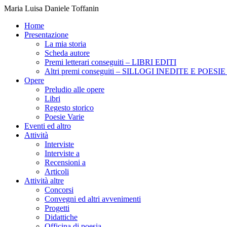
Maria Luisa Daniele Toffanin
Home
Presentazione
La mia storia
Scheda autore
Premi letterari conseguiti – LIBRI EDITI
Altri premi conseguiti – SILLOGI INEDITE E POES
Opere
Preludio alle opere
Libri
Regesto storico
Poesie Varie
Eventi ed altro
Attività
Interviste
Interviste a
Recensioni a
Articoli
Attività altre
Concorsi
Convegni ed altri avvenimenti
Progetti
Didattiche
Officina di poesia