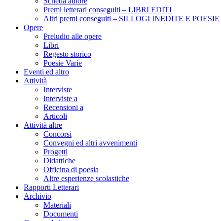
Scheda autore
Premi letterari conseguiti – LIBRI EDITI
Altri premi conseguiti – SILLOGI INEDITE E POES
Opere
Preludio alle opere
Libri
Regesto storico
Poesie Varie
Eventi ed altro
Attività
Interviste
Interviste a
Recensioni a
Articoli
Attività altre
Concorsi
Convegni ed altri avvenimenti
Progetti
Didattiche
Officina di poesia
Altre esperienze scolastiche
Rapporti Letterari
Archivio
Materiali
Documenti