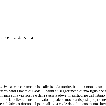
utrice – La stanza alta
e lettere
che certamente ha sollecitato la fuoriuscita di un mondo, strat
rminanti l’invito di Paola Lucarini e i suggerimenti di mio figlio che s
ianze sulla vita nostra e della stessa Padova, in particolare dell’intimo
ltura e la bellezza e ne ho trovato in qualche modo la risposta proprio 
are del faticoso ritorno del padre alla vita civile dopo l’internamento. I