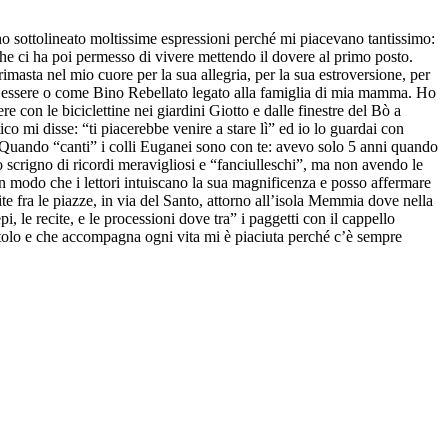
ro ho sottolineato moltissime espressioni perché mi piacevano tantissimo:
he ci ha poi permesso di vivere mettendo il dovere al primo posto.
sta nel mio cuore per la sua allegria, per la sua estroversione, per
suo essere o come Bino Rebellato legato alla famiglia di mia mamma. Ho
 con le biciclettine nei giardini Giotto e dalle finestre del Bò a
co mi disse: “ti piacerebbe venire a stare lì” ed io lo guardai con
”. Quando “canti” i colli Euganei sono con te: avevo solo 5 anni quando
no scrigno di ricordi meravigliosi e “fanciulleschi”, ma non avendo le
 in modo che i lettori intuiscano la sua magnificenza e posso affermare
e fra le piazze, in via del Santo, attorno all’isola Memmia dove nella
, le recite, e le processioni dove tra” i paggetti con il cappello
l titolo e che accompagna ogni vita mi è piaciuta perché c’è sempre