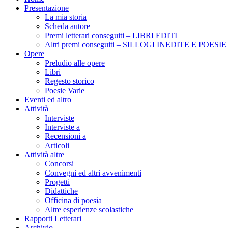
Presentazione
La mia storia
Scheda autore
Premi letterari conseguiti – LIBRI EDITI
Altri premi conseguiti – SILLOGI INEDITE E POES
Opere
Preludio alle opere
Libri
Regesto storico
Poesie Varie
Eventi ed altro
Attività
Interviste
Interviste a
Recensioni a
Articoli
Attività altre
Concorsi
Convegni ed altri avvenimenti
Progetti
Didattiche
Officina di poesia
Altre esperienze scolastiche
Rapporti Letterari
Archivio