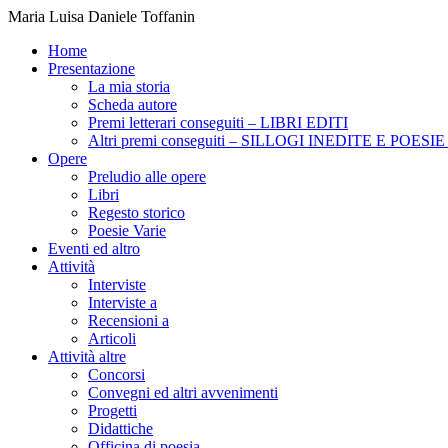
Maria Luisa Daniele Toffanin
Home
Presentazione
La mia storia
Scheda autore
Premi letterari conseguiti – LIBRI EDITI
Altri premi conseguiti – SILLOGI INEDITE E POES
Opere
Preludio alle opere
Libri
Regesto storico
Poesie Varie
Eventi ed altro
Attività
Interviste
Interviste a
Recensioni a
Articoli
Attività altre
Concorsi
Convegni ed altri avvenimenti
Progetti
Didattiche
Officina di poesia