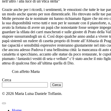
nell’altro / alla luce di un’etica stella”
Grazie anche per i ricordi, i sentimenti, le emozioni che tutte le tue pa
un modo anche questo per non dimenticarle. Ho ritrovato nelle tue par
Molte persone da te nominate mi hanno richiamato figure che mi ero or
la sua disponibilità verso tutti e non per le suonate con il pianofort
avuto la fortuna di avere un papà che nonostante fosse sempre impegnato
guardare la sfilata dei carri mascherati e sulle giostre di Prato della 
stupore sussurrandogli un sì. Così dopo qualche anno andai a vivere tr
papà sistemò un rudere di casetta proprio di fronte all’Abbazia di Pragl
tue capacità e sensibilità espressive resteranno giustamente nel mio cu
che ancora adesso Padova è una bellissima città: la mancanza di auto e
canaletta si specchiano, accanto alle statue da poco restaurate, le cupol
piumato / fantastici vestiti di seta e velluto” c’è stato anche il mio fi
attesa di qualcosa fino all’ultima quella di Dio.
Con affetto Marta
Cerca
Cerca
© 2026 Maria Luisa Daniele Toffanin.
Home