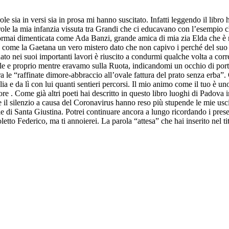
role sia in versi sia in prosa mi hanno suscitato. Infatti leggendo il lib
ole la mia infanzia vissuta tra Grandi che ci educavano con l’esempio c
mai dimenticata come Ada Banzi, grande amica di mia zia Elda che è rima
e, o, come la Gaetana un vero mistero dato che non capivo i perché del 
 nei suoi importanti lavori è riuscito a condurmi qualche volta a correre
Valle e proprio mentre eravamo sulla Ruota, indicandomi un occhio di porti
a le “raffinate dimore-abbraccio all’ovale fattura del prato senza erba
ia e da lì con lui quanti sentieri percorsi. Il mio animo come il tuo è u
ore . Come già altri poeti hai descritto in questo libro luoghi di Padova
 il silenzio a causa del Coronavirus hanno reso più stupende le mie uscit
e di Santa Giustina. Potrei continuare ancora a lungo ricordando i presepi
glioletto Federico, ma ti annoierei. La parola “attesa” che hai inserito ne