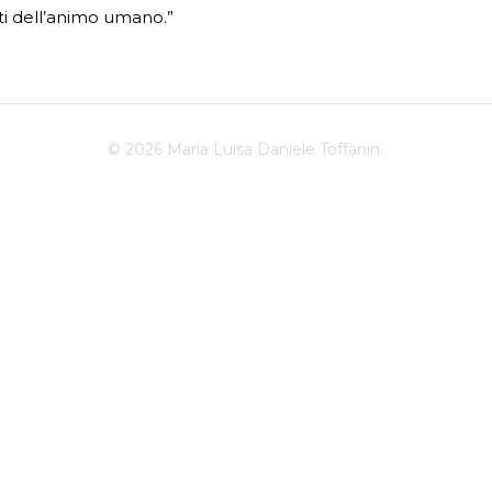
sti dell’animo umano.”
© 2026 Maria Luisa Daniele Toffanin.