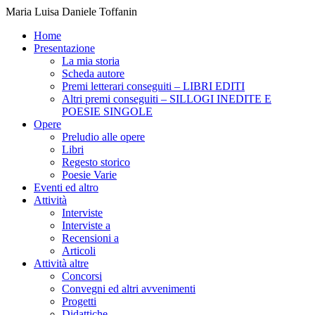
Maria Luisa Daniele Toffanin
Home
Presentazione
La mia storia
Scheda autore
Premi letterari conseguiti – LIBRI EDITI
Altri premi conseguiti – SILLOGI INEDITE E
POESIE SINGOLE
Opere
Preludio alle opere
Libri
Regesto storico
Poesie Varie
Eventi ed altro
Attività
Interviste
Interviste a
Recensioni a
Articoli
Attività altre
Concorsi
Convegni ed altri avvenimenti
Progetti
Didattiche