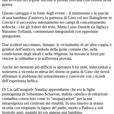
guerra.
Questo carteggio è la fonte degli eventi – il matrimonio e la nascita
di una bambina (l’autrice), la partenza di Gino col suo Battaglione in
Grecia e il successivo internamento nei campi di concentramento
tedeschi – che gli Autori del testo, Maria Luisa Daniele (la figlia) e
Massimo Toffanin, commentano integrandoli con opportune
spiegazioni.
Due scrittori raccontano, dunque, le vicissitudini di un’altra coppia /i
genitori dell’autrice), simbolo della gente comune che, nella
condivisione degli ideali e nella religione, ha trovato la forza per
vincere la solitudine e la sofferenza provata.
Anche nei momenti più difficili la speranza li ha uniti, inducendoli a
sostenersi a vicenda in attesa del ritorno in patria di Gino che dovrà
affrontare il problema del reinserimento e convivere con i ricordi
dell’esperienza bellica.
Di Lia (all’anagrafe Natalia) apprendiamo che era la figlia
primogenita di Sebastiano Schiavon, statista cattolico di estrazione
contadina conosciuto come lo “strapazzasiori” per la sua
intransigenza nei confronti dei notabili. In una missiva la donna
ricorda con rimpianto la figura del padre, morto a Padova a soli
trentotto anni, quando lei era appena una bambina.