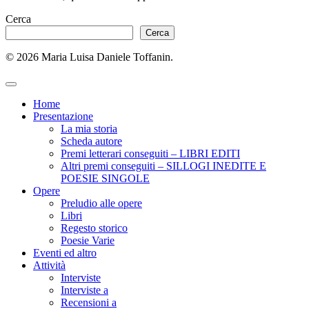
Cerca
Cerca
© 2026 Maria Luisa Daniele Toffanin.
Home
Presentazione
La mia storia
Scheda autore
Premi letterari conseguiti – LIBRI EDITI
Altri premi conseguiti – SILLOGI INEDITE E
POESIE SINGOLE
Opere
Preludio alle opere
Libri
Regesto storico
Poesie Varie
Eventi ed altro
Attività
Interviste
Interviste a
Recensioni a