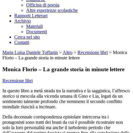
Officina di poesia
Altre esperienze scolastiche
Rapporti Letterari
Archivio
Materiali
Documenti
Cerca nel sito
Contatti
Maria Luisa Daniele Toffanin
>
Altro
>
Recensione libri
>
Monica
Florio – La grande storia in minute lettere
Monica Florio – La grande storia in minute lettere
Recensione libri
In questo libro a metà strada tra la narrativa e la saggistica, l’affresco
storico si mescola alla vicenda umana di Gino e Lia, legati da un
sentimento talmente profondo che nemmeno il secondo conflitto
mondiale riuscirà a incrinare.
Della decennale corrispondenza epistolare intercorsa tra i
protagonisti sono tratti dei brani da cui è possibile ricostruire non
solo la loro personalità ma anche il turbolento periodo che
dall’avvento del regime fascista si protrae fino alla conclusione della