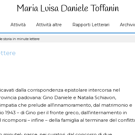
Maria Luisa Daniele Toffanin
Attività
Attività altre
Rapporti Letterari
Archivi
e storia in minute lettere
ettere
ci ricavati dalla corrispondenza epistolare intercorsa nel
provincia padovana: Gino Daniele e Natalia Schiavon,
 simpatia che prelude all’innamoramento, dal matrimonio e
io 1943 – di Gino per il fronte greco, dall’internamento in
 ricomporsi – infine – della famiglia al terminare del conflitt
o minute!- nasce, nei curatori, dal concorso di due