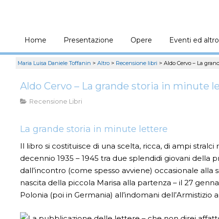
Home
Presentazione
Opere
Eventi ed altro
Maria Luisa Daniele Toffanin
>
Altro
>
Recensione libri
>
Aldo Cervo – La grand
Aldo Cervo – La grande storia in minute l
Recensione Libri
La grande storia in minute lettere
Il libro si costituisce di una scelta, ricca, di ampi stral
decennio 1935 – 1945 tra due splendidi giovani della 
dall’incontro (come spesso avviene) occasionale alla
nascita della piccola Marisa alla partenza – il 27 genna
Polonia (poi in Germania) all’indomani dell’Armistizio al
La pubblicazione delle lettere – che non direi affatt