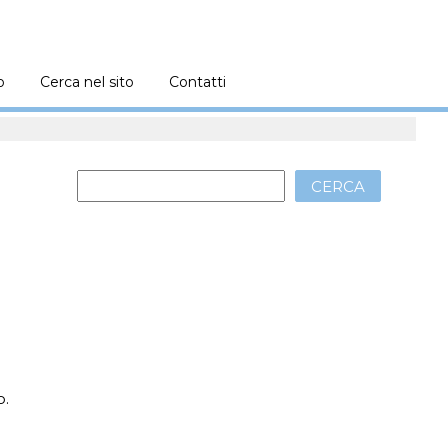
o
Cerca nel sito
Contatti
CERCA
o.