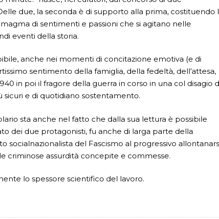
 Delle due, la seconda è di supporto alla prima, costituendo 
uel magma di sentimenti e passioni che si agitano nelle
i eventi della storia.
ibile, anche nei momenti di concitazione emotiva (e di
ssimo sentimento della famiglia, della fedeltà, dell’attesa,
40 in poi il fragore della guerra in corso in una col disagio d
più sicuri e di quotidiano sostentamento.
lario sta anche nel fatto che dalla sua lettura è possibile
to dei due protagonisti, fu anche di larga parte della
o socialnazionalista del Fascismo al progressivo allontanars
 le criminose assurdità concepite e commesse.
mente lo spessore scientifico del lavoro.