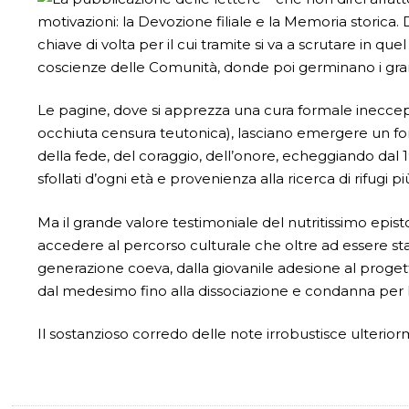
motivazioni: la Devozione filiale e la Memoria storica.
chiave di volta per il cui tramite si va a scrutare in q
coscienze delle Comunità, donde poi germinano i grand
Le pagine, dove si apprezza una cura formale ineccep
occhiuta censura teutonica), lasciano emergere un forti
della fede, del coraggio, dell’onore, echeggiando dal 19
sfollati d’ogni età e provenienza alla ricerca di rifugi 
Ma il grande valore testimoniale del nutritissimo episto
accedere al percorso culturale che oltre ad essere sta
generazione coeva, dalla giovanile adesione al progett
dal medesimo fino alla dissociazione e condanna per
Il sostanzioso corredo delle note irrobustisce ulterior