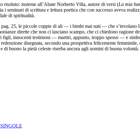
 risoluto: insieme all’Abate Norberto Villa, autore di versi (
La mia bar
ia i seminari di scrittura e lettura poetica che con successo aveva reali
ale di spiritualità.
a pag. 25, le piccole coppie di ali — i bimbi mai nati — che s’involano 
imonianze dirette che non ci lasciano scampo, che ci chiedono ragione del 
tri figli, innocenti testimoni — martiri, appunto, troppo spesso — e simbo
 redenzione disegnata, secondo una prospettiva felicemente femminile, d
o e di buono la pietà celeste riserba ancora agli uomini di buona volontà.
IE SINGOLE