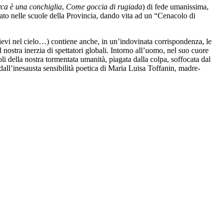
ca è una conchiglia
,
Come goccia di rugiada
) di fede umanissima,
zzato nelle scuole della Provincia, dando vita ad un “Cenacolo di
lievi nel cielo…) contiene anche, in un’indovinata corrispondenza, le
nostra inerzia di spettatori globali. Intorno all’uomo, nel suo cuore
li della nostra tormentata umanità, piagata dalla colpa, soffocata dal
all’inesausta sensibilità poetica di Maria Luisa Toffanin, madre-