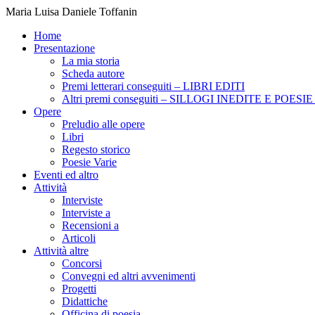
Maria Luisa Daniele Toffanin
Home
Presentazione
La mia storia
Scheda autore
Premi letterari conseguiti – LIBRI EDITI
Altri premi conseguiti – SILLOGI INEDITE E POES
Opere
Preludio alle opere
Libri
Regesto storico
Poesie Varie
Eventi ed altro
Attività
Interviste
Interviste a
Recensioni a
Articoli
Attività altre
Concorsi
Convegni ed altri avvenimenti
Progetti
Didattiche
Officina di poesia