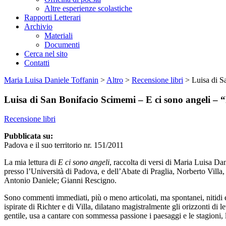
Altre esperienze scolastiche
Rapporti Letterari
Archivio
Materiali
Documenti
Cerca nel sito
Contatti
Maria Luisa Daniele Toffanin
>
Altro
>
Recensione libri
>
Luisa di S
Luisa di San Bonifacio Scimemi – E ci sono angeli – “
Recensione libri
Pubblicata su:
Padova e il suo territorio nr. 151/2011
La mia lettura di
E ci sono angeli
, raccolta di versi di Maria Luisa Da
presso l’Università di Padova, e dell’Abate di Praglia, Norberto Villa, 
Antonio Daniele; Gianni Rescigno.
Sono commenti immediati, più o meno articolati, ma spontanei, nitidi e 
ispirate di Richter e di Villa, dilatano magistralmente gli orizzonti di 
gentile, usa a cantare con sommessa passione i paesaggi e le stagioni, l