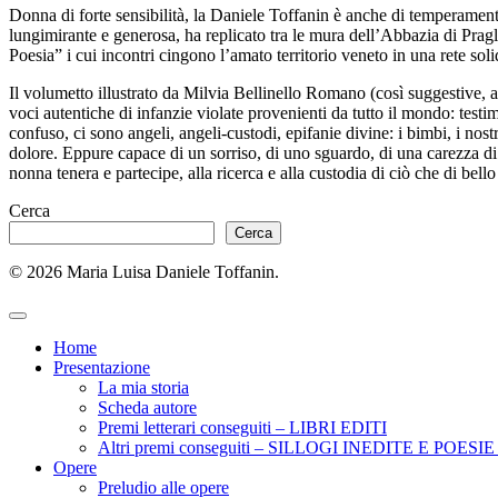
Donna di forte sensibilità, la Daniele Toffanin è anche di temperamento
lungimirante e generosa, ha replicato tra le mura dell’Abbazia di Pragl
Poesia” i cui incontri cingono l’amato territorio veneto in una rete solid
Il volumetto illustrato da Milvia Bellinello Romano (così suggestive, 
voci autentiche di infanzie violate provenienti da tutto il mondo: test
confuso, ci sono angeli, angeli-custodi, epifanie divine: i bimbi, i nos
dolore. Eppure capace di un sorriso, di uno sguardo, di una carezza di
nonna tenera e partecipe, alla ricerca e alla custodia di ciò che di bell
Cerca
Cerca
© 2026 Maria Luisa Daniele Toffanin.
Home
Presentazione
La mia storia
Scheda autore
Premi letterari conseguiti – LIBRI EDITI
Altri premi conseguiti – SILLOGI INEDITE E POES
Opere
Preludio alle opere