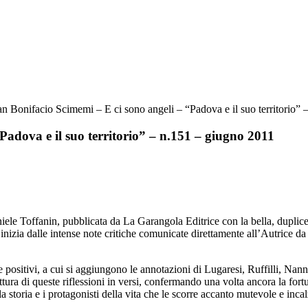
an Bonifacio Scimemi – E ci sono angeli – “Padova e il suo territorio”
Padova e il suo territorio” – n.151 – giugno 2011
niele Toffanin, pubblicata da La Garangola Editrice con la bella, duplice 
inizia dalle intense note critiche comunicate direttamente all’Autrice da 
positivi, a cui si aggiungono le annotazioni di Lugaresi, Ruffilli, Nanni
lettura di queste riflessioni in versi, confermando una volta ancora la for
a storia e i protagonisti della vita che le scorre accanto mutevole e incal