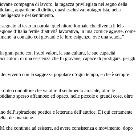
giovane compagna di lavoro, la ragazza privilegiata nel segno della
diana, appartiene di diritto, quasi esclusiva protagonista, nella
ntelligenza e del sentimento.
segnato al testo in parola, quel nitore formale che diventa il leit-
gione d’Italia fertile d’attività lavorativa, in una cornice agreste, come
o umano, a contatto coi giovani e le loro esigenze, ove una scuola”
n gran parte con i suoi valori, la sua cultura, le sue capacità
ci colori, di una esistenza che fu giovane, capace di prodigarsi per gli
ino dei viventi con la saggezza popolare d’ogni tempo, e che è sempre
 filo conduttore che va oltre il sentimento amicale, oltre le
uotidiano spesso affannoso ed opaco, nelle piccole e grandi cose, oltre
ano dell’ispirazione poetica e letteraria dell’autrice. Di qui certamente
celta, destinazione.
ealtà che continua ad esistere, ad avere consistenza e movimento, dopo