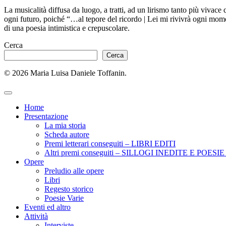
La musicalità diffusa da luogo, a tratti, ad un lirismo tanto più vivace
ogni futuro, poiché “…al tepore del ricordo | Lei mi rivivrà ogni mom
di una poesia intimistica e crepuscolare.
Cerca
Cerca
© 2026 Maria Luisa Daniele Toffanin.
Home
Presentazione
La mia storia
Scheda autore
Premi letterari conseguiti – LIBRI EDITI
Altri premi conseguiti – SILLOGI INEDITE E POES
Opere
Preludio alle opere
Libri
Regesto storico
Poesie Varie
Eventi ed altro
Attività
Interviste