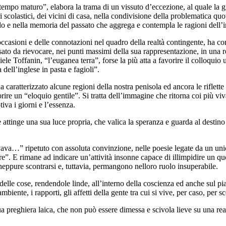
 tempo maturo”, elabora la trama di un vissuto d’eccezione, al quale la 
scolastici, dei vicini di casa, nella condivisione della problematica quoti
ordo e nella memoria del passato che aggrega e contempla le ragioni dell’i
occasioni e delle connotazioni nel quadro della realtà contingente, ha con
sato da rievocare, nei punti massimi della sua rappresentazione, in una re
iele Toffanin, “l’euganea terra”, forse la più atta a favorire il colloqui
 dell’inglese in pasta e fagioli”.
 caratterizzato alcune regioni della nostra penisola ed ancora le riflette i
ire un “eloquio gentile”. Si tratta dell’immagine che ritorna coi più viva
iva i giorni e l’essenza.
ale attinge una sua luce propria, che valica la speranza e guarda al dest
ava…” ripetuto con assoluta convinzione, nelle poesie legate da un unico
ore”. E rimane ad indicare un’attività insonne capace di illimpidire un q
 neppure scontrarsi e, tuttavia, permangono nelloro ruolo insuperabile.
ci delle cose, rendendole linde, all’interno della coscienza ed anche sul pi
ambiente, i rapporti, gli affetti della gente tra cui si vive, per caso, per s
sua preghiera laica, che non può essere dimessa e scivola lieve su una r