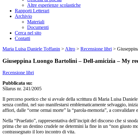
Altre esperienze scolastiche
Rapporti Letterari
Archivio
Materiali
Documenti
Cerca nel sito
Contatti
Maria Luisa Daniele Toffanin
>
Altro
>
Recensione libri
>
Giuseppina
Giuseppina Luongo Bartolini – Dell-amicizia – My re
Recensione libri
Pubblicata su:
Sìlarus nr. 241/2005
Il percorso poetico che si avvale della scrittura di Maria Luisa Daniele 
senza confini, nel suo manifestarsi emblematicamente selvaggio, inizia
affiori, dalle “orme ormai morte” la “parola-memoria”, a convalidare 
Nella “Praefatio”, rappresentativa dell’incipit del discorso che si snoda
prima che un destino crudele ne determini la fine in un “non giusto mori
contrassegnato il loro incontro di vita.