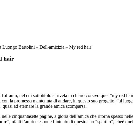
 Luongo Bartolini – Dell-amicizia – My red hair
d hair
Toffanin, nel cui sottotitolo si rivela in chiaro corsivo quel “my red hair”
 con la promessa mantenuta di andare, in questo suo progetto, “al luogo
e. quasi ad eternare la grande amica scomparsa.
 nelle cinquantasette pagine, a gloria dell’amica che ritorna spesso nelle
re”,infatti l’autrice espone l’intento di questo suo “spartito”, cheè que