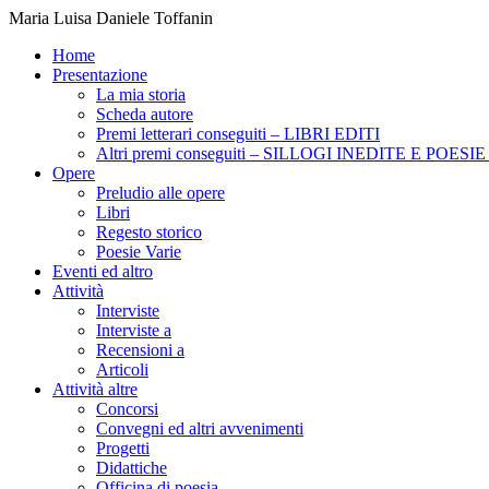
Maria Luisa Daniele Toffanin
Home
Presentazione
La mia storia
Scheda autore
Premi letterari conseguiti – LIBRI EDITI
Altri premi conseguiti – SILLOGI INEDITE E POES
Opere
Preludio alle opere
Libri
Regesto storico
Poesie Varie
Eventi ed altro
Attività
Interviste
Interviste a
Recensioni a
Articoli
Attività altre
Concorsi
Convegni ed altri avvenimenti
Progetti
Didattiche
Officina di poesia