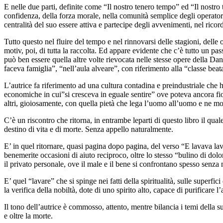
E nelle due parti, definite come “Il nostro tenero tempo” ed “Il nostro
confidenza, della forza morale, nella comunità semplice degli operatori 
centralità del suo essere attiva e partecipe degli avvenimenti, nel ric
Tutto questo nel fluire del tempo e nel rinnovarsi delle stagioni, delle 
motiv, poi, di tutta la raccolta. Ed appare evidente che c’è tutto un pas
può ben essere quella altre volte rievocata nelle stesse opere della Dan
faceva famiglia”, “nell’aula alveare”, con riferimento alla “classe beata
L’autrice fa riferimento ad una cultura contadina e preindustriale che ha
economiche in cui”si cresceva in eguale sentire” ove poteva ancora fior
altri, gioiosamente, con quella pietà che lega l’uomo all’uomo e ne mot
C’è un riscontro che ritorna, in entrambe leparti di questo libro il qu
destino di vita e di morte. Senza appello naturalmente.
E’ in quel ritornare, quasi pagina dopo pagina, del verso “E lavava lav
benemerite occasioni di aiuto reciproco, oltre lo stesso “bulino di dol
il privato personale, ove il male e il bene si confrontano spesso senza
E’ quel “lavare” che si spinge nei fatti della spiritualità, sulle superfi
la verifica della nobiltà, dote di uno spirito alto, capace di purificare l’
Il tono dell’autrice è commosso, attento, mentre bilancia i temi della 
e oltre la morte.