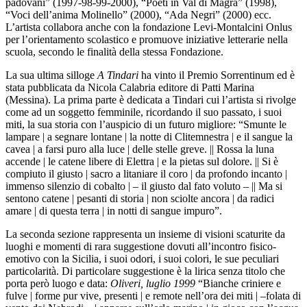
padovani” (1997-98-99-2000), “Poeti in Val di Magra” (1998),
“Voci dell’anima Molinello” (2000), “Ada Negri” (2000) ecc.
L’artista collabora anche con la fondazione Levi-Montalcini Onlus
per l’orientamento scolastico e promuove iniziative letterarie nella
scuola, secondo le finalità della stessa Fondazione.
La sua ultima silloge
A Tindari
ha vinto il Premio Sorrentinum ed è
stata pubblicata da Nicola Calabria editore di Patti Marina
(Messina). La prima parte è dedicata a Tindari cui l’artista si rivolge
come ad un soggetto femminile, ricordando il suo passato, i suoi
miti, la sua storia con l’auspicio di un futuro migliore: “Smunte le
lampare | a segnare lontane | la notte di Clitemnestra | e il sangue la
cavea | a farsi puro alla luce | delle stelle greve. || Rossa la luna
accende | le catene libere di Elettra | e la pietas sul dolore. || Si è
compiuto il giusto | sacro a litaniare il coro | da profondo incanto |
immenso silenzio di cobalto | – il giusto dal fato voluto – || Ma si
sentono catene | pesanti di storia | non sciolte ancora | da radici
amare | di questa terra | in notti di sangue impuro”.
La seconda sezione rappresenta un insieme di visioni scaturite da
luoghi e momenti di rara suggestione dovuti all’incontro fisico-
emotivo con la Sicilia, i suoi odori, i suoi colori, le sue peculiari
particolarità. Di particolare suggestione è la lirica senza titolo che
porta però luogo e data:
Oliveri, luglio 1999
“Bianche criniere e
fulve | forme pur vive, presenti | e remote nell’ora dei miti | –folata di