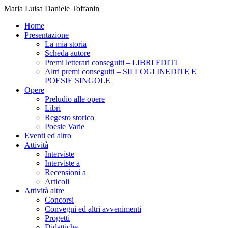
Maria Luisa Daniele Toffanin
Home
Presentazione
La mia storia
Scheda autore
Premi letterari conseguiti – LIBRI EDITI
Altri premi conseguiti – SILLOGI INEDITE E
POESIE SINGOLE
Opere
Preludio alle opere
Libri
Regesto storico
Poesie Varie
Eventi ed altro
Attività
Interviste
Interviste a
Recensioni a
Articoli
Attività altre
Concorsi
Convegni ed altri avvenimenti
Progetti
Didattiche