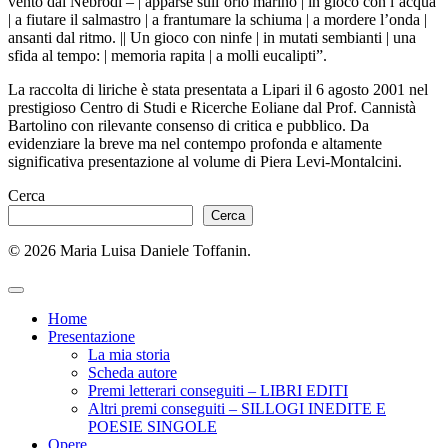
vento dai Nebrodi – | apparse sull’orlo marino | in gioco con l’acqua
| a fiutare il salmastro | a frantumare la schiuma | a mordere l’onda |
ansanti dal ritmo. || Un gioco con ninfe | in mutati sembianti | una
sfida al tempo: | memoria rapita | a molli eucalipti”.
La raccolta di liriche è stata presentata a Lipari il 6 agosto 2001 nel
prestigioso Centro di Studi e Ricerche Eoliane dal Prof. Cannistà
Bartolino con rilevante consenso di critica e pubblico. Da
evidenziare la breve ma nel contempo profonda e altamente
significativa presentazione al volume di Piera Levi-Montalcini.
Cerca
Cerca
© 2026 Maria Luisa Daniele Toffanin.
Home
Presentazione
La mia storia
Scheda autore
Premi letterari conseguiti – LIBRI EDITI
Altri premi conseguiti – SILLOGI INEDITE E
POESIE SINGOLE
Opere