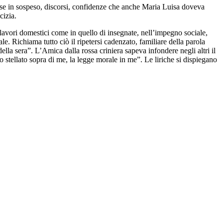
e cose in sospeso, discorsi, confidenze che anche Maria Luisa doveva
cizia.
i lavori domestici come in quello di insegnate, nell’impegno sociale,
ale. Richiama tutto ciò il ripetersi cadenzato, familiare della parola
lla sera”. L’Amica dalla rossa criniera sapeva infondere negli altri il
elo stellato sopra di me, la legge morale in me”. Le liriche si dispiegano