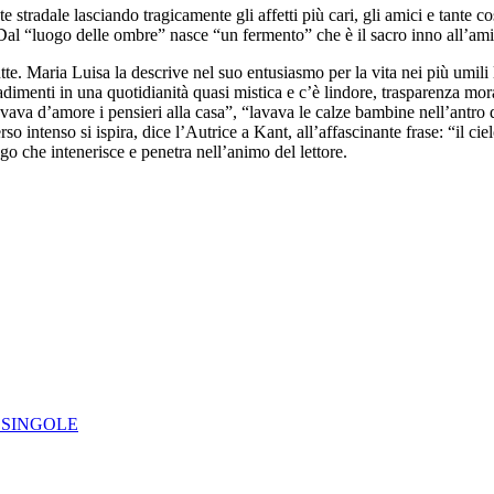
te stradale lasciando tragicamente gli affetti più cari, gli amici e tant
. Dal “luogo delle ombre” nasce “un fermento” che è il sacro inno all’ami
utte. Maria Luisa la descrive nel suo entusiasmo per la vita nei più umil
ccadimenti in una quotidianità quasi mistica e c’è lindore, trasparenza mor
ava d’amore i pensieri alla casa”, “lavava le calze bambine nell’antro de
so intenso si ispira, dice l’Autrice a Kant, all’affascinante frase: “il ci
go che intenerisce e penetra nell’animo del lettore.
IE SINGOLE