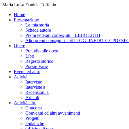
Maria Luisa Daniele Toffanin
Home
Presentazione
La mia storia
Scheda autore
Premi letterari conseguiti – LIBRI EDITI
Altri premi conseguiti – SILLOGI INEDITE E POES
Opere
Preludio alle opere
Libri
Regesto storico
Poesie Varie
Eventi ed altro
Attività
Interviste
Interviste a
Recensioni a
Articoli
Attività altre
Concorsi
Convegni ed altri avvenimenti
Progetti
Didattiche
Officina di poesia