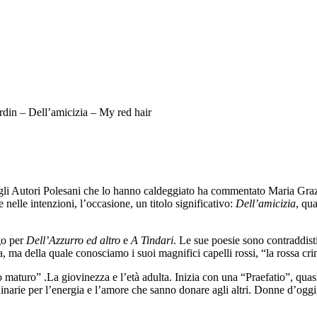
din – Dell’amicizia – My red hair
agli Autori Polesani che lo hanno caldeggiato ha commentato Maria Grazia
elle intenzioni, l’occasione, un titolo significativo:
Dell’amicizia
, qu
go per
Dell’Azzurro ed altro
e
A Tindari
. Le sue poesie sono contraddisti
ma della quale conosciamo i suoi magnifici capelli rossi, “la rossa crin
o maturo” .La giovinezza e l’età adulta. Inizia con una “Praefatio”, quasi
rie per l’energia e l’amore che sanno donare agli altri. Donne d’oggi, gen