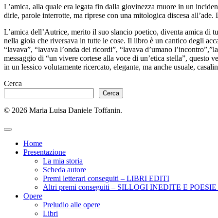
L’amica, alla quale era legata fin dalla giovinezza muore in un inciden
dirle, parole interrotte, ma riprese con una mitologica discesa all’ade
L’amica dell’Autrice, merito il suo slancio poetico, diventa amica di t
nella gioia che riversava in tutte le cose. Il libro è un cantico degli a
“lavava”, “lavava l’onda dei ricordi”, “lavava d’umano l’incontro”,”lav
messaggio di “un vivere cortese alla voce di un’etica stella”, questo ver
in un lessico volutamente ricercato, elegante, ma anche usuale, casalin
Cerca
Cerca
© 2026 Maria Luisa Daniele Toffanin.
Home
Presentazione
La mia storia
Scheda autore
Premi letterari conseguiti – LIBRI EDITI
Altri premi conseguiti – SILLOGI INEDITE E POES
Opere
Preludio alle opere
Libri