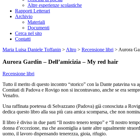
Altre esperienze scolastiche
Rapporti Letterari
Archivio
Materiali
Documenti
Cerca nel sito
Contatti
Maria Luisa Daniele Toffanin
>
Altro
>
Recensione libri
>
Aurora Gar
Aurora Gardin – Dell’amicizia – My red hair
Recensione libri
Tutto il merito di questo incontro “storico” con la Dante patavina va 
Comitati di Padova e Rovigo non si incontravano, anche se era sempre n
Venafro.
Una raffinata poetessa di Selvazzano (Padova) già conosciuta a Rovi
dedica questo libro alla sua più cara amica scomparsa, che non nomina, 
Il libro è diviso in due parti “Il nostro tenero tempo” e “Il nostro temp
donna d’eccezione, ma che assomiglia a tante altre ugualmente straordina
uomo, il lavoro dispensando tenerezza, gioia, rifugio.