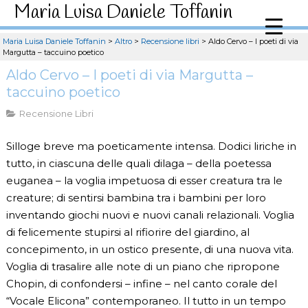
Maria Luisa Daniele Toffanin
Maria Luisa Daniele Toffanin
>
Altro
>
Recensione libri
>
Aldo Cervo – I poeti di via
Margutta – taccuino poetico
Aldo Cervo – I poeti di via Margutta –
taccuino poetico
Recensione Libri
Silloge breve ma poeticamente intensa. Dodici liriche in
tutto, in ciascuna delle quali dilaga – della poetessa
euganea – la voglia impetuosa di esser creatura tra le
creature; di sentirsi bambina tra i bambini per loro
inventando giochi nuovi e nuovi canali relazionali. Voglia
di felicemente stupirsi al rifiorire del giardino, al
concepimento, in un ostico presente, di una nuova vita.
Voglia di trasalire alle note di un piano che ripropone
Chopin, di confondersi – infine – nel canto corale del
“Vocale Elicona” contemporaneo. Il tutto in un tempo