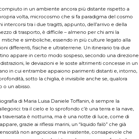
, compiuto in un ambiente ancora più distante rispetto a
 propria volta, microcosmo che si fa paradigma del cosmo
intercorsi tra i due tragitti, appunto, dell’arrivo e della
zzo di trasporto, è difficile – almeno per chi ami la
i mitiche e simboliche, essendo in più culture legato alla
oni differenti, fisiche e ultraterrene. Un itinerario tra due
destino appare in certo modo sospeso, secondo una direzione
strazioni, le deviazioni e le soste altrimenti concesse in un
ano in cui entrambe appaiono parimenti distanti e, intorno,
fondità, sotto la chiglia, è invisibile anche se, qualora
o o un abisso.
liografia di Maria Luisa Daniele Toffanin, è sempre la
llegorici: tra il cielo e lo sprofondo c’è una terra e la nave,
. La traversata è notturna, ma è una notte di luce, come di
ppare, grazie ai riflessi marini, un “liquido falò” che già
 pensosità non angosciosa ma insistente, consapevole che