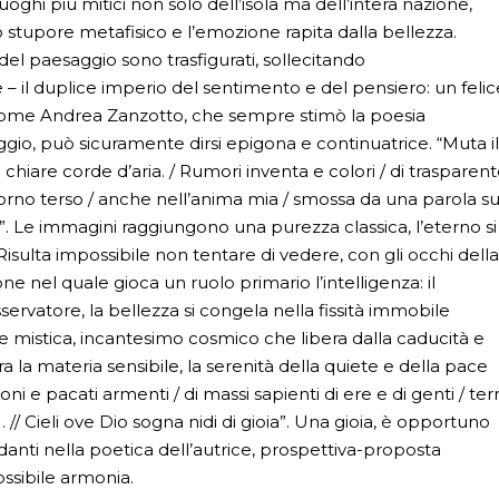
uoghi più mitici non solo dell’isola ma dell’intera nazione,
stupore metafisico e l’emozione rapita dalla bellezza.
 del paesaggio sono trasfigurati, sollecitando
 il duplice imperio del sentimento e del pensiero: un felic
 come Andrea Zanzotto, che sempre stimò la poesia
aggio, può sicuramente dirsi epigona e continuatrice. “Muta i
 chiare corde d’aria. / Rumori inventa e colori / di trasparen
iorno terso / anche nell’anima mia / smossa da una parola s
 Le immagini raggiungono una purezza classica, l’eterno si
Risulta impossibile non tentare di vedere, con gli occhi dell
e nel quale gioca un ruolo primario l’intelligenza: il
servatore, la bellezza si congela nella fissità immobile
sse mistica, incantesimo cosmico che libera dalla caducità e
ra la materia sensibile, la serenità della quiete e della pace
oni e pacati armenti / di massi sapienti di ere e di genti / ter
 … // Cieli ove Dio sogna nidi di gioia”. Una gioia, è opportuno
anti nella poetica dell’autrice, prospettiva-proposta
ssibile armonia.