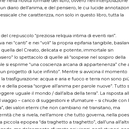
one nella novità formale del libro, ovvero nell’interpolazione
o: un diario dell’anima, e del pensiero, le cui lucide annotazion
essicale che caratterizza, non solo in questo libro, tutta la
del crepuscolo “preziosa reliquia intima di eventi rari”.
ei “canti” e nei “voli” la propria epifania tangibile, basilar
 quella del Creato, delicata e potente, immortale sin
ensiero” lo spettacolo di quelle ali “sospese nel sospiro della
 quale si esprime “una coscienza arcana di appartenenza” che 
 un progetto di luce infinito”. Mentre si avvicina il momento
a trasfigurazione: acqua e aria e fuoco e terra non sono pi
 e della poesia “sorgive all’anima per parole nuove”. Tutto s
ere uguale il mondo / dall’alba della terra”. La risposta al
 viaggio – carico di suggestioni e sfumature – si chiude con 
ita”, dei valori eterni che non cambiano né transitano, ma
ernità che si rivela, nell’amore che tutto governa, nella poes
La piccola epopea “da traghetto a traghetto”, dall’una all’altr