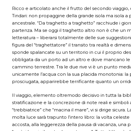
Ricco e articolato anche il frutto del secondo viaggio
Tindari: non propaggine della grande isola ma isola a
ancestrale. “Da traghetto a traghetto” racchiude i giorni 
partenza. Ma se oggi il traghetto altro non è che un me
letteratura – liberarsi totalmente delle sue suggestion
figura del “traghettatore” il transito tra realtà e dimensi
sponde spalancate su un territorio in cui il proprio 
obbligata da un porto ad un altro e dove mancano le di
cammino terrestre. Tra le due rive vi è un punto medi
unicamente l’acqua con la sua placida monotonia: la pro
prosciugata, apparirebbe terrificante quanto un orrid
Il viaggio, elemento oltremodo decisivo in tutta la bib
stratificazione e la concrezione di note reali e simboli a
“trebbiatrice” che “macina il mare”, vi si dirige sicura
molta luce sarà trapunto l’intero libro: la volta celeste a
accosta, alla leggerezza della pausa di vacanza, una