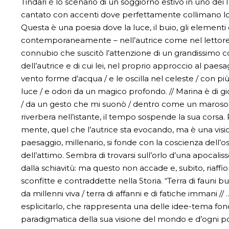
Tindari è lo scenario di un soggiorno estivo in uno dei l
cantato con accenti dove perfettamente collimano lo 
Questa è una poesia dove la luce, il buio, gli elementi
contemporaneamente – nell’autrice come nel lettore –
connubio che suscitò l’attenzione di un grandissimo
dell’autrice e di cui lei, nel proprio approccio al paes
vento forme d’acqua / e le oscilla nel celeste / con più
luce / e odori da un magico profondo. // Marina è di g
/ da un gesto che mi suonò / dentro come un maroso”.
riverbera nell’istante, il tempo sospende la sua corsa. 
mente, quel che l’autrice sta evocando, ma è una vision
paesaggio, millenario, si fonde con la coscienza dell’os
dell’attimo. Sembra di trovarsi sull’orlo d’una apocali
dalla schiavitù: ma questo non accade e, subito, riaffio
sconfitte e contraddette nella Storia. “Terra di fauni bu
da millenni viva / terra di affanni e di fatiche immani //
esplicitarlo, che rappresenta una delle idee-tema fond
paradigmatica della sua visione del mondo e d’ogni po