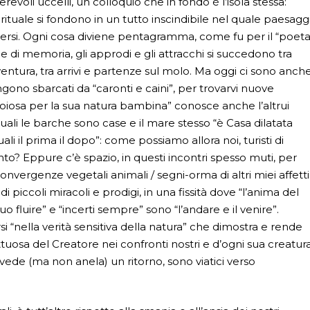
evoli uccelli, un colloquio che in fondo è l’isola stessa:
irituale si fondono in un tutto inscindibile nel quale paesagg
ersi. Ogni cosa diviene pentagramma, come fu per il “poet
di memoria, gli approdi e gli attracchi si succedono tra
entura, tra arrivi e partenze sul molo. Ma oggi ci sono anche
engono sbarcati da “caronti e caini”, per trovarvi nuove
gioiosa per la sua natura bambina” conosce anche l’altrui
i quali le barche sono case e il mare stesso “è Casa dilatata
i il prima il dopo”: come possiamo allora noi, turisti di
to? Eppure c’è spazio, in questi incontri spesso muti, per
onvergenze vegetali animali / segni-orma di altri miei affetti
i piccoli miracoli e prodigi, in una fissità dove “l’anima del
 fluire” e “incerti sempre” sono “l’andare e il venire”.
 “nella verità sensitiva della natura” che dimostra e rende
ttuosa del Creatore nei confronti nostri e d’ogni sua creatura
vede (ma non anela) un ritorno, sono viatici verso