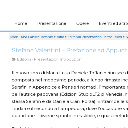
Home
Presentazione
Opere
Eventi ed altro
Maria Luisa Daniele Toffanin
>
Altro
>
Editoriali Presentazioni Introduzioni
>
S
Stefano Valentini – Prefazione ad Appunt
Editoriali Presentazioni Introduzioni
Il nuovo libro di Maria Luisa Daniele Toffanin riunisce du
composta nel medesimo periodo, a lungo rimasta inedita
Serafin in Appendice a Pensieri nomadi, l’importante r
dell’autrice padovana (Edizioni StudioLT2 di Venezia, 
stessa Serafin e da Daniela Ciani Forza). Entrambe le s
Tindari e il secondo a Lampedusa, dove l’occasione 
quotidiane – diviene spunto irresistibile, e quasi inel