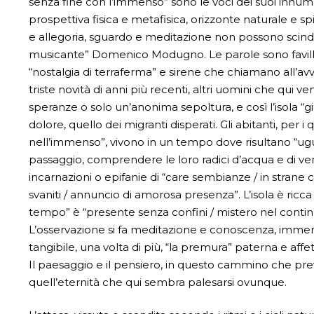
senza fine con l’immenso” sono le voci dei suoi innumer
prospettiva fisica e metafisica, orizzonte naturale e sp
e allegoria, sguardo e meditazione non possono scind
musicante” Domenico Modugno. Le parole sono faville 
“nostalgia di terraferma” e sirene che chiamano all’avv
triste novità di anni più recenti, altri uomini che qui v
speranze o solo un’anonima sepoltura, e così l’isola “
dolore, quello dei migranti disperati. Gli abitanti, per 
nell’immenso”, vivono in un tempo dove risultano “ugual
passaggio, comprendere le loro radici d’acqua e di ven
incarnazioni o epifanie di “care sembianze / in strane c
svaniti / annuncio di amorosa presenza”. L’isola è ricca d
tempo” è “presente senza confini / mistero nel continuo
L’osservazione si fa meditazione e conoscenza, immersi
tangibile, una volta di più, “la premura” paterna e affe
Il paesaggio e il pensiero, in questo cammino che pre
quell’eternità che qui sembra palesarsi ovunque.