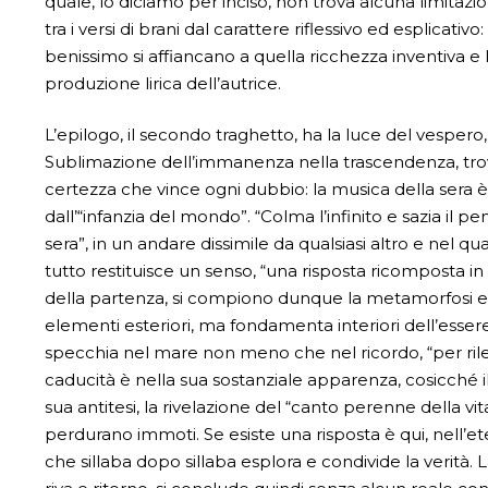
quale, lo diciamo per inciso, non trova alcuna limitazi
tra i versi di brani dal carattere riflessivo ed esplicativ
benissimo si affiancano a quella ricchezza inventiva e l
produzione lirica dell’autrice.
L’epilogo, il secondo traghetto, ha la luce del vespero, 
Sublimazione dell’immanenza nella trascendenza, trova n
certezza che vince ogni dubbio: la musica della sera è
dall’“infanzia del mondo”. “Colma l’infinito e sazia il p
sera”, in un andare dissimile da qualsiasi altro e nel
tutto restituisce un senso, “una risposta ricomposta in
della partenza, si compiono dunque la metamorfosi e l
elementi esteriori, ma fondamenta interiori dell’essere
specchia nel mare non meno che nel ricordo, “per rilegg
caducità è nella sua sostanziale apparenza, cosicché il
sua antitesi, la rivelazione del “canto perenne della v
perdurano immoti. Se esiste una risposta è qui, nell’et
che sillaba dopo sillaba esplora e condivide la verità. 