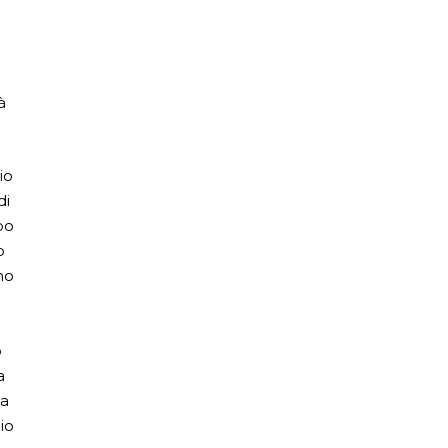
à
io
di
po
o
mo
o
a
sa
io