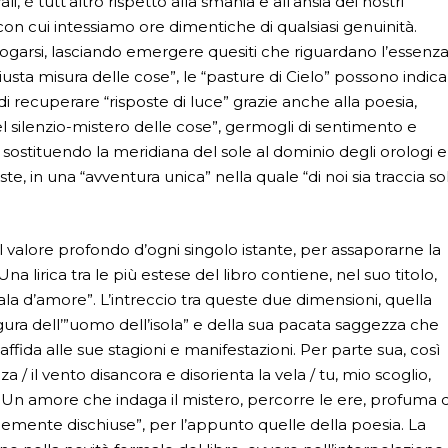
ali, è tutt’altro rispetto alla smania e all’ansia dei nostri
con cui intessiamo ore dimentiche di qualsiasi genuinità.
rrogarsi, lasciando emergere quesiti che riguardano l’essenz
iusta misura delle cose”, le “pasture di Cielo” possono indic
i recuperare “risposte di luce” grazie anche alla poesia,
nel silenzio-mistero delle cose”, germogli di sentimento e
ostituendo la meridiana del sole al dominio degli orologi e
, in una “avventura unica” nella quale “di noi sia traccia so
l valore profondo d’ogni singolo istante, per assaporarne la
 lirica tra le più estese del libro contiene, nel suo titolo,
la d’amore”. L’intreccio tra queste due dimensioni, quella
figura dell’”uomo dell’isola” e della sua pacata saggezza che
fida alle sue stagioni e manifestazioni. Per parte sua, così
a / il vento disancora e disorienta la vela / tu, mio scoglio,
. Un amore che indaga il mistero, percorre le ere, profuma d
cemente dischiuse”, per l’appunto quelle della poesia. La