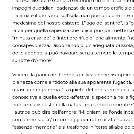
L’attesa, vissuta e scandita secondo i ritmi e i cicli natur
impegni quotidiani, cadenzati da un tempo artificiale 
L’anima e il pensiero, sull’isola, non possono che inte
medesima del nostro esistere. L’“ago del sentire”, la “g
la via per quella sapienza che unica può permetterci d
“minuta crisalide” e “interiore rifugio” che alimenta, “
consapevolezza. Disponendo di un’adeguata bussola, s
delle agende, si può navigare senza temere le tempeste
su rotte d’Amore”.
Vincere la paura del tempo significa anche riscoprire i
pienezza come antidoto alla sua apparente fugacità, Una
quasi un programma: “La quiete del pensiero in una ca
conoscitiva e quella etico-affettiva, si specchia nella 
non cerca risposte nella natura, ma semplicemente s’af
l’autrice può dire dell’amore: “Mi chiami se l’onda incalz
con ferme radici / mi ormeggi per rotte di vita nuova”
“essenze-memorie” e si trasfonde in “terse sillabe dol