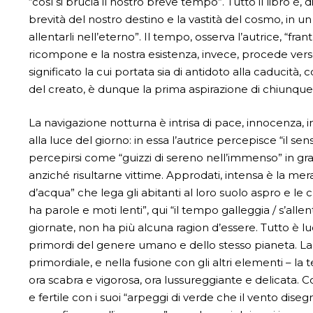
“così si brucia il nostro breve tempo”. Tutto il libro 
brevità del nostro destino e la vastità del cosmo, in un 
allentarli nell’eterno”. Il tempo, osserva l’autrice, “fra
ricompone e la nostra esistenza, invece, procede verso
significato la cui portata sia di antidoto alla caducità
del creato, è dunque la prima aspirazione di chiunque 
La navigazione notturna è intrisa di pace, innocenza, 
alla luce del giorno: in essa l’autrice percepisce “il se
percepirsi come “guizzi di sereno nell’immenso” in gr
anziché risultarne vittime. Approdati, intensa è la mera
d’acqua” che lega gli abitanti al loro suolo aspro e le
ha parole e moti lenti”, qui “il tempo galleggia / s’alle
giornate, non ha più alcuna ragion d’essere. Tutto è lu
primordi del genere umano e dello stesso pianeta. La 
primordiale, e nella fusione con gli altri elementi – la ter
ora scabra e vigorosa, ora lussureggiante e delicata
e fertile con i suoi “arpeggi di verde che il vento dis