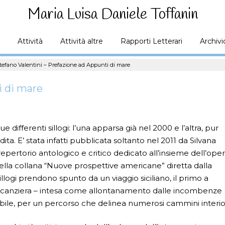
Maria Luisa Daniele Toffanin
Attività
Attività altre
Rapporti Letterari
Archivi
tefano Valentini – Prefazione ad Appunti di mare
i di mare
e differenti sillogi: l’una apparsa già nel 2000 e l’altra, pur
. E’ stata infatti pubblicata soltanto nel 2011 da Silvana
epertorio antologico e critico dedicato all’insieme dell’ope
nella collana “Nuove prospettive americane” diretta dalla
illogi prendono spunto da un viaggio siciliano, il primo a
vacanziera – intesa come allontanamento dalle incombenze
udibile, per un percorso che delinea numerosi cammini interior