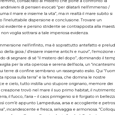
è, diremmo, consacrato al mistero che pone a confronto la
andirivieni di pensieri evocati “per dilatarli nell’immenso /
ntuma il mare e insieme la vita”, ma in realtà il mare subito si
 l’ineluttabile dispersione e conclusione. Trovare un
, così evidente e persino stridente se contrapposta alla maest
non voglia sottrarsi a tale imperiosa evidenza.
immersione nell’infinito, ma è soprattutto antefatto e prelud
nso della gioia / d’essere insieme antichi e nuovi”, l’emozione 
ado di segnare di sé “il mistero del dopo”, dominando il tem
viglia per la vita operosa e serena dell’isola, un “incantesim
 cui terre di confine sembrano un rassegnato esilio. Qui “l’uo
nta riposa sulla terra” e la frenesia, che domina le nostre
ce e cielo, tutto instilla uno stupore originario, memore dei
creazione trovò nel mare il suo primo habitat, il nutriment
ra, il fuoco, l’aria – il caos primigenio si è forgiato in bellezz
. Così com’è appunto Lampedusa, arsa e accogliente e petro
egna”, incandescente e fresca, selvaggia e armoniosa. “Colloqu