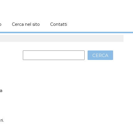
o
Cerca nel sito
Contatti
CERCA
ra
i.