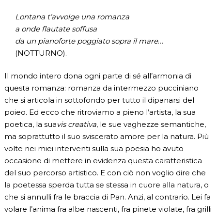
Lontana t’avvolge una romanza
a onde flautate soffusa
da un pianoforte poggiato sopra il mare
…
(NOTTURNO).
Il mondo intero dona ogni parte di sé all’armonia di
questa romanza: romanza da intermezzo pucciniano
che si articola in sottofondo per tutto il dipanarsi del
poieo. Ed ecco che ritroviamo a pieno l’artista, la sua
poetica, la sua
vis creativa
, le sue vaghezze semantiche,
ma soprattutto il suo sviscerato amore per la natura. Più
volte nei miei interventi sulla sua poesia ho avuto
occasione di mettere in evidenza questa caratteristica
del suo percorso artistico. E con ciò non voglio dire che
la poetessa sperda tutta se stessa in cuore alla natura, o
che si annulli fra le braccia di Pan. Anzi, al contrario. Lei fa
volare l’anima fra albe nascenti, fra pinete violate, fra grilli