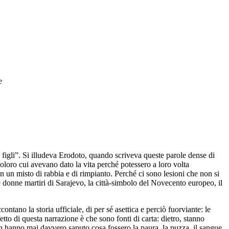
e
 i figli”. Si illudeva Erodoto, quando scriveva queste parole dense di
oloro cui avevano dato la vita perché potessero a loro volta
in un misto di rabbia e di rimpianto. Perché ci sono lesioni che non si
e donne martiri di Sarajevo, la città-simbolo del Novecento europeo, il
ontano la storia ufficiale, di per sé asettica e perciò fuorviante: le
fetto di questa narrazione è che sono fonti di carta: dietro, stanno
Non hanno mai davvero saputo cosa fossero la paura, la puzza, il sangue,