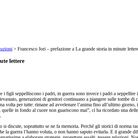
duzioni
>
Francesco Jori – prefazione a La grande storia in minute letter
te lettere
e i figli seppelliscono i padri, in guerra sono invece i padri a seppellire
vastato, generazioni di genitori continuano a piangere sulle tombe di c
na volta per tutte: rimane ad avvelenare l’anima fino all’ultimo giorno, 
, quelle in fondo al cuore non guariscono mai”, ci ha ricordato una dell
.
 si discute, soprattutto se ne fa memoria. Perché gli storici di norma racc
i che la guerra l’hanno voluta, o non hanno saputo evitarla. E il grande di
gnatissime a elaborare strategie, progettare assalti, tessere relazioni. 