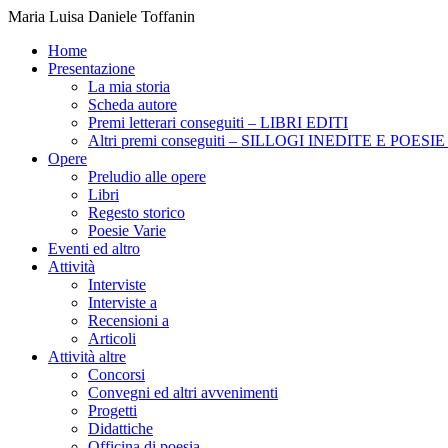
Maria Luisa Daniele Toffanin
Home
Presentazione
La mia storia
Scheda autore
Premi letterari conseguiti – LIBRI EDITI
Altri premi conseguiti – SILLOGI INEDITE E POES
Opere
Preludio alle opere
Libri
Regesto storico
Poesie Varie
Eventi ed altro
Attività
Interviste
Interviste a
Recensioni a
Articoli
Attività altre
Concorsi
Convegni ed altri avvenimenti
Progetti
Didattiche
Officina di poesia