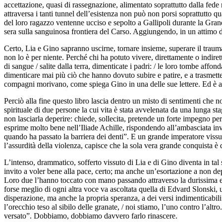
accettazione, quasi di rassegnazione, alimentato soprattutto dalla fede
attraversa i tanti tunnel dell’esistenza non può non porsi soprattutto q
del loro ragazzo ventenne ucciso e sepolto a Gallipoli durante la Gran
sera sulla sanguinosa frontiera del Carso. Aggiungendo, in un attimo
Certo, Lia e Gino sapranno uscirne, tornare insieme, superare il trauma 
non lo è per niente. Perché chi ha potuto vivere, direttamente o indire
di sangue / salite dalla terra, dimenticate i padri: / le loro tombe affo
dimenticare mai più ciò che hanno dovuto subire e patire, e a trasmetter
compagni morivano, come spiega Gino in una delle sue lettere. Ed è anc
Perciò alla fine questo libro lascia dentro un misto di sentimenti che no
spirituale di due persone la cui vita è stata avvelenata da una lunga st
non lasciarla deperire: chiede, sollecita, pretende un forte impegno pe
esprime molto bene nell’Iliade Achille, rispondendo all’ambasciata inv
quando ha passato la barriera dei denti”. E un grande imperatore viss
l’assurdità della violenza, capisce che la sola vera grande conquista è qu
L’intenso, drammatico, sofferto vissuto di Lia e di Gino diventa in tal 
invito a voler bene alla pace, certo; ma anche un’esortazione a non de
Loro due l’hanno toccato con mano passando attraverso la durissima esp
forse meglio di ogni altra voce va ascoltata quella di Edvard Slonski, 
disperazione, ma anche la propria speranza, a dei versi indimenticabili: “
l’orecchio teso al sibilo delle granate, / noi stiamo, l’uno contro l’a
versato”. Dobbiamo, dobbiamo davvero farlo rinascere.