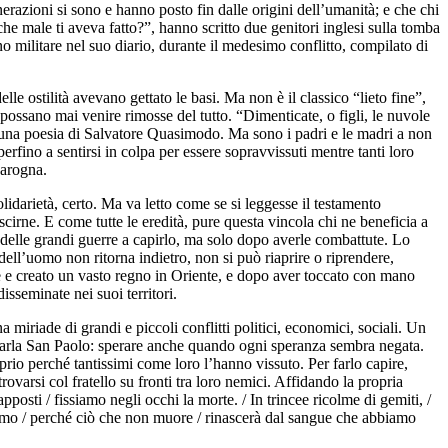
erazioni si sono e hanno posto fin dalle origini dell’umanità; e che chi
che male ti aveva fatto?”, hanno scritto due genitori inglesi sulla tomba
 militare nel suo diario, durante il medesimo conflitto, compilato di
le ostilità avevano gettato le basi. Ma non è il classico “lieto fine”,
possano mai venire rimosse del tutto. “Dimenticate, o figli, le nuvole
dice una poesia di Salvatore Quasimodo. Ma sono i padri e le madri a non
erfino a sentirsi in colpa per essere sopravvissuti mentre tanti loro
Carogna.
olidarietà, certo. Ma va letto come se si leggesse il testamento
scirne. E come tutte le eredità, pure questa vincola chi ne beneficia a
i delle grandi guerre a capirlo, ma solo dopo averle combattute. Lo
ll’uomo non ritorna indietro, non si può riaprire o riprendere,
e e creato un vasto regno in Oriente, e dopo aver toccato con mano
isseminate nei suoi territori.
 miriade di grandi e piccoli conflitti politici, economici, sociali. Un
i parla San Paolo: sperare anche quando ogni speranza sembra negata.
rio perché tantissimi come loro l’hanno vissuto. Per farlo capire,
varsi col fratello su fronti tra loro nemici. Affidando la propria
pposti / fissiamo negli occhi la morte. / In trincee ricolme di gemiti, /
riremo / perché ciò che non muore / rinascerà dal sangue che abbiamo