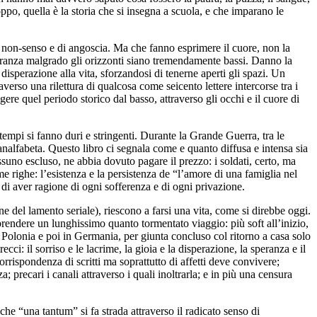
ppo, quella è la storia che si insegna a scuola, e che imparano le
di non-senso e di angoscia. Ma che fanno esprimere il cuore, non la
eranza malgrado gli orizzonti siano tremendamente bassi. Danno la
isperazione alla vita, sforzandosi di tenerne aperti gli spazi. Un
so una rilettura di qualcosa come seicento lettere intercorse tra i
re quel periodo storico dal basso, attraverso gli occhi e il cuore di
 tempi si fanno duri e stringenti. Durante la Grande Guerra, tra le
ianalfabeta. Questo libro ci segnala come e quanto diffusa e intensa sia
suno escluso, ne abbia dovuto pagare il prezzo: i soldati, certo, ma
e righe: l’esistenza e la persistenza de “l’amore di una famiglia nel
 di aver ragione di ogni sofferenza e di ogni privazione.
ne del lamento seriale), riescono a farsi una vita, come si direbbe oggi.
aprendere un lunghissimo quanto tormentato viaggio: più soft all’inizio,
Polonia e poi in Germania, per giunta concluso col ritorno a casa solo
cci: il sorriso e le lacrime, la gioia e la disperazione, la speranza e il
rrispondenza di scritti ma soprattutto di affetti deve convivere;
 precari i canali attraverso i quali inoltrarla; e in più una censura
che “una tantum” si fa strada attraverso il radicato senso di