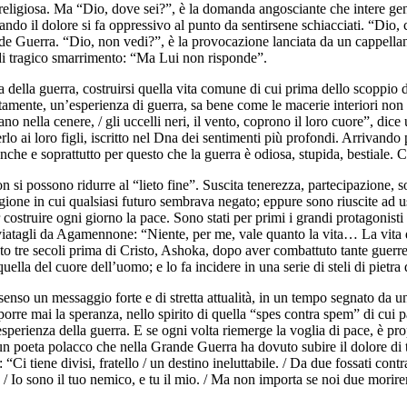
 religiosa. Ma “Dio, dove sei?”, è la domanda angosciante che intere gen
uando il dolore si fa oppressivo al punto da sentirsene schiacciati. “Dio, 
de Guerra. “Dio, non vedi?”, è la provocazione lanciata da un cappellano
 di tragico smarrimento: “Ma Lui non risponde”.
della guerra, costruirsi quella vita comune di cui prima dello scoppio del
ttamente, un’esperienza di guerra, sa bene come le macerie interiori non 
ndano nella cenere, / gli uccelli neri, il vento, coprono il loro cuore”, 
lo ai loro figli, iscritto nel Dna dei sentimenti più profondi. Arrivando p
he e soprattutto per questo che la guerra è odiosa, stupida, bestiale. 
n si possono ridurre al “lieto fine”. Suscita tenerezza, partecipazione, s
agione in cui qualsiasi futuro sembrava negato; eppure sono riuscite ad u
r costruire ogni giorno la pace. Sono stati per primi i grandi protagonist
iatagli da Agamennone: “Niente, per me, vale quanto la vita… La vita de
uto tre secoli prima di Cristo, Ashoka, dopo aver combattuto tante guerr
ella del cuore dell’uomo; e lo fa incidere in una serie di steli di pietra d
senso un messaggio forte e di stretta attualità, in un tempo segnato da una
porre mai la speranza, nello spirito di quella “spes contra spem” di cu
erienza della guerra. E se ogni volta riemerge la voglia di pace, è prop
un poeta polacco che nella Grande Guerra ha dovuto subire il dolore di tro
Ci tiene divisi, fratello / un destino ineluttabile. / Da due fossati contra
ltro. / Io sono il tuo nemico, e tu il mio. / Ma non importa se noi due mo