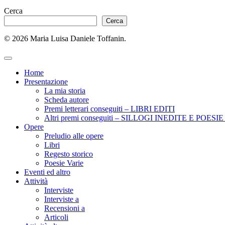
Cerca
Cerca
© 2026 Maria Luisa Daniele Toffanin.
Home
Presentazione
La mia storia
Scheda autore
Premi letterari conseguiti – LIBRI EDITI
Altri premi conseguiti – SILLOGI INEDITE E POES
Opere
Preludio alle opere
Libri
Regesto storico
Poesie Varie
Eventi ed altro
Attività
Interviste
Interviste a
Recensioni a
Articoli