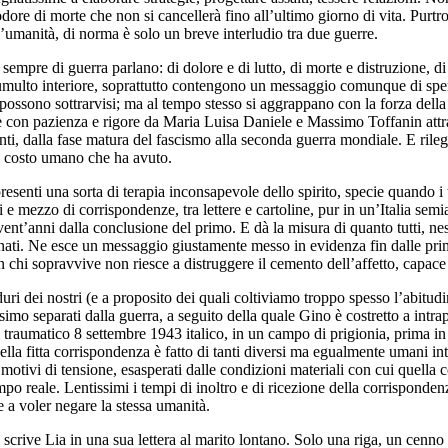
ore di morte che non si cancellerà fino all’ultimo giorno di vita. Purtro
’umanità, di norma è solo un breve interludio tra due guerre.
 sempre di guerra parlano: di dolore e di lutto, di morte e distruzione, 
tumulto interiore, soprattutto contengono un messaggio comunque di sp
ossono sottrarvisi; ma al tempo stesso si aggrappano con la forza della d
con pazienza e rigore da Maria Luisa Daniele e Massimo Toffanin attraver
i, dalla fase matura del fascismo alla seconda guerra mondiale. E rilegge
il costo umano che ha avuto.
resenti una sorta di terapia inconsapevole dello spirito, specie quando i
i e mezzo di corrispondenze, tra lettere e cartoline, pur in un’Italia sem
ent’anni dalla conclusione del primo. E dà la misura di quanto tutti, nes
na nati. Ne esce un messaggio giustamente messo in evidenza fin dalle prim
in chi sopravvive non riesce a distruggere il cemento dell’affetto, capace
ri dei nostri (e a proposito dei quali coltiviamo troppo spesso l’abitudi
simo separati dalla guerra, a seguito della quale Gino è costretto a intr
traumatico 8 settembre 1943 italico, in un campo di prigionia, prima in 
ella fitta corrispondenza è fatto di tanti diversi ma egualmente umani intre
tivi di tensione, esasperati dalle condizioni materiali con cui quella co
 reale. Lentissimi i tempi di inoltro e di ricezione della corrispondenza;
 a voler negare la stessa umanità.
scrive Lia in una sua lettera al marito lontano. Solo una riga, un cenno 