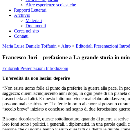
Altre esperienze scolastiche
Rapporti Letterari
Archivio
Materiali
Documenti
Cerca nel sito
Contatti
Maria Luisa Daniele Toffanin
>
Altro
>
Editoriali Presentazioni Intro
Francesco Jori – prefazione a La grande storia in minu
Editoriali Presentazioni Introduzioni
Un’eredità da non lasciar deperire
“Non esiste uomo folle al punto da preferire la guerra alla pace. In pac
saggezza: duemilacinquecento anni dopo, in ogni parte di un pianeta de
trasmetterla ad altri. E questo lutto non viene mai elaborato davvero, u
possono mai cicatrizzare: “Le ferite intorno al cuore si possono curare
“secolo breve” iniziato e concluso nel segno di due ferocissime guerre
Bisogna ricordarsele, queste sottolineature, quando di guerra si scrive o
loro fonti sono i politici, i generali, i diplomatici, in una parola quell
persone che di norma hanno vissuto quei fatti da dietro le quinte, impe