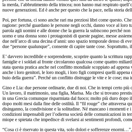
la merda, l’abbrutimento della trincea; non hanno mai respirato quell’od
nuove generazioni. Ed è anche per questo che la pace, nella storia dell
Poi, per fortuna, ci sono anche rari ma preziosi libri come questo. Che
ragione: perché guardano le persone negli occhi, danno voce al loro 
parola agli uomini e alle donne che la guerra la subiscono perché non p
uomo e una donna sono i protagonisti di queste pagine, messe assieme 
due nell’arco di una decina d’anni: uno spazio temporale denso di event
due “persone qualunque”, consente di capire tante cose. Soprattutto, 
E’ davvero incredibile e sorprendente, scoprire quanto la scrittura rapp
famiglie e i soldati al fronte circolarono qualcosa come quattro miliard
stata questa pratica anche nel conflitto mondiale scoppiato ad appena v
anche i loro genitori, le loro mogli, i loro figli compresi quelli appe
buio della guerra”. Perché un conflitto distrugge le vite e le cose; ma 
Gino e Lia: due persone ordinarie, due di noi. Che in tempi certo più du
Un lavoro, il matrimonio, una figlia, Marisa. Ma che si trovano prestis
in una Grecia comunque risparmiata dal fuoco; molto più duro dopo il 
dopo molti mesi dalla fine delle ostilità. Il “fil rouge” che attraversa qu
disinganno, la condivisione e la solitudine. Né mancano i momenti e i mo
condizioni impensabili per l’odierna società delle comunicazioni in tempo
miope e spietata che impedisce di svelarsi ai sentimenti profondi, come
“Cosa ci è riservato in questa vita, solo dolori e sofferenze enormi…”, 