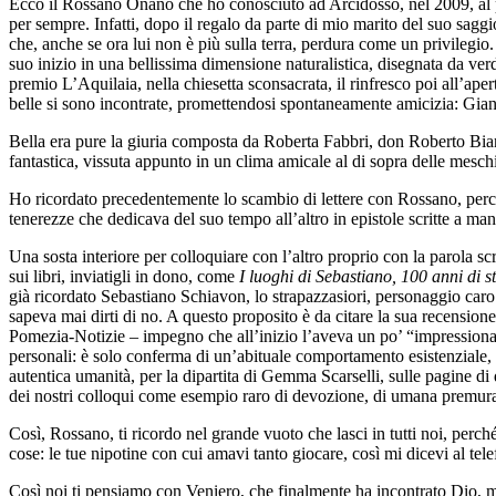
Ecco il Rossano Onano che ho conosciuto ad Arcidosso, nel 2009, al p
per sempre. Infatti, dopo il regalo da parte di mio marito del suo sagg
che, anche se ora lui non è più sulla terra, perdura come un privilegio. 
suo inizio in una bellissima dimensione naturalistica, disegnata da verd
premio L’Aquilaia, nella chiesetta sconsacrata, il rinfresco poi all’ape
belle si sono incontrate, promettendosi spontaneamente amicizia: Gian
Bella era pure la giuria composta da Roberta Fabbri, don Roberto Bi
fantastica, vissuta appunto in un clima amicale al di sopra delle meschin
Ho ricordato precedentemente lo scambio di lettere con Rossano, perché
tenerezze che dedicava del suo tempo all’altro in epistole scritte a mano
Una sosta interiore per colloquiare con l’altro proprio con la parola sc
sui libri, inviatigli in dono, come
I luoghi di Sebastiano, 100 anni di st
già ricordato Sebastiano Schiavon, lo strapazzasiori, personaggio caro
sapeva mai dirti di no. A questo proposito è da citare la sua recensione
Pomezia-Notizie – impegno che all’inizio l’aveva un po’ “impressionat
personali: è solo conferma di un’abituale comportamento esistenziale, 
autentica umanità, per la dipartita di Gemma Scarselli, sulle pagine d
dei nostri colloqui come esempio raro di devozione, di umana premura 
Così, Rossano, ti ricordo nel grande vuoto che lasci in tutti noi, perch
cose: le tue nipotine con cui amavi tanto giocare, così mi dicevi al tel
Così noi ti pensiamo con Veniero, che finalmente ha incontrato Dio, ma