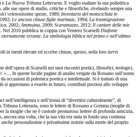
a
e
La Nuova Tribuna Letteraria
. E voglio esaltare la sua poliedrica
alle sue opere di studio, critiche e filosofiche, rivelando sempre una
lci velenosissime spezie
, 1989;
Inventario del motociclista in
 1992;
Le ancora chiuse figlie marinaie
, 1994;
La trasmigrazione
mica
, 2002;
Ammuina
, 2009;
Scaramazzo
, 2012;
Il cantare delle mie
e
. Nel 2010 pubblica in coppia con Veniero Scarselli
Diafonie
 eternamente errante
.
La simbologia biblica nel primo e nell’ultimo
i in menti elevate ed eccelse chiuse, spesso, nella loro
turris
ell’opera di Scarselli nei suoi riscontri poetici, filosofici, teologici,
ne: «… In queste lucide pagine di analisi vergate da Rossano sull’uomo
da occasioni di polemica poetica e intellettuale. Si è trattato di una
ù si apprestano a esserlo in futuro, contributi preziosi allo sviluppo
ci nell’intelligenza e nell’ironia di “divertirsi culturalmente”, di
 Tribuna Letteraria, sono le lettere di Rossano a Gemma (moglie di
 per la moglie che ne è custode premurosa: lettere di profonda amicizia,
 ancora una volta, che la sua vita era stata in fondo una continua
o anche personalissime e privatissime notizie sulla morte del proprio