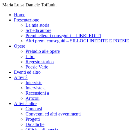
Maria Luisa Daniele Toffanin
Home
Presentazione
La mia storia
Scheda autore
Premi letterari conseguiti – LIBRI EDITI
Altri premi conseguiti – SILLOGI INEDITE E POES
Opere
Preludio alle opere
Libri
Regesto storico
Poesie Varie
Eventi ed altro
Attività
Interviste
Interviste a
Recensioni a
Articoli
Attività altre
Concorsi
Convegni ed altri avvenimenti
Progetti
Didattiche
Officina di poesia