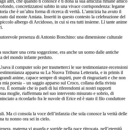
i altri, che quando ti conosce e ti dona la sua amicizia rimane amico
profondo, concretizzatosi subito in una vivace corrispondenza: legame
oria che è un’altra forma di ricerca di verità. L’amicizia ha avuto il
minato dal monte Amiata. Inseriti in questo contesto la celebrazione del
piccolo albergo di Arcidosso, in cui si era tutti insieme. Lì tante anime
i.
’autorevole presenza di Antonio Bonchino: una dimensione culturale
da suscitare una certa soggezione, era anche un uomo dalle antiche
erca del mondo infante perduto.
. Usava il computer solo per trasmetterci le sue testimonianze-recensioni
 testimonianza apparsa su La Nuova Tribuna Letteraria, e in primis il
randi anime, capace sempre di stupirti, pure di ringraziarti e che non
la mia poesia – un saggio apparso sul Croco, collana della rivista
era
. È normale che io parli di lui riferendomi ai nostri rapporti
ua moglie, riaffermata nel suo intervento misurato e sobrio, di
iato a ricordarlo fra le nuvole di Erice ed è stato il filo conduttore
ali. Ma ci consola la voce dell’infanzia che sola conosce la verità delle
ma tu nonno ora sei in cielo.
era, materna vi guarda e sorride nella pace ritrovata, nell’eternità