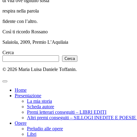
di vita ove ognuno sosta
respira nella parola
fidente con l’altro.
Così ti ricordo Rossano
Salaiola, 2009, Premio L’Aquilaia
Cerca
Cerca
© 2026 Maria Luisa Daniele Toffanin.
Home
Presentazione
La mia storia
Scheda autore
Premi letterari conseguiti – LIBRI EDITI
Altri premi conseguiti – SILLOGI INEDITE E POES
Opere
Preludio alle opere
Libri