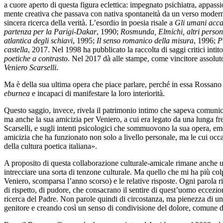
a cuore aperto di questa figura eclettica: impegnato psichiatra, appassi
mente creativa che passava con nativa spontaneità da un verso moderno,
sincera ricerca della verità. L’esordio in poesia risale a
Gli umani acc
partenza per la Parigi-Dakar
, 1990;
Rosmunda, Elmichi, altri perso
atlantica degli schiavi
, 1995;
Il senso romanico della misura
, 1996;
P
castella
, 2017. Nel 1998 ha pubblicato la raccolta di saggi critici intit
poetiche a contrasto
. Nel 2017 dà alle stampe, come vincitore assoluto
Veniero Scarselli
.
Ma è della sua ultima opera che piace parlare, perché in essa Rossano
eburnea
e incapaci di manifestare la loro interiorità.
Questo saggio, invece, rivela il patrimonio intimo che sapeva comunicare 
ma anche la sua amicizia per Veniero, a cui era legato da una lunga f
Scarselli, e sugli intenti psicologici che sommuovono la sua opera, emerg
amicizia che ha funzionato non solo a livello personale, ma le cui occas
della cultura poetica italiana».
A proposito di questa collaborazione culturale-amicale rimane anche u
intrecciare una sorta di tenzone culturale. Ma quello che mi ha più co
Veniero, scomparsa l’anno scorso) e le relative risposte. Ogni parola ri
di rispetto, di pudore, che consacrano il sentire di quest’uomo eccezi
ricerca del Padre. Non parole quindi di circostanza, ma pienezza di un’
genitore e creando così un senso di condivisione del dolore, comune d