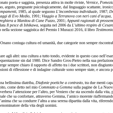
onato poeta e saggista, presenza attiva in molte riviste,
Vernice
,
Pomezi
 arguto, pregnante psicologicamente, dal linguaggio scattante, ironico, 
ampamenti
, 1985, al quale seguono
L’incombenza individuale
, 1987;
Do
naggi di Evo Medio
, 1991;
Viaggio a Terranova con neri cani d’acqua
,
reghiera a Manitou di Cane Pazzo
, 2001;
Appunti ragionati di prosse
olata
Il pesce di Ishikawa
, seguita nel 2006 da
L’ultimo respiro di Cesar
 nella sezione saggistica del Premio I Murazzi 2016, il libro
Testimonio
 Onano coniuga cultura ed umanità, due categorie non sempre riscontrabil
agli altri: una cultura a tutto tondo, evidente in questo caso nell’esame d
requentazione sin dal 1980. Dice Sandro Gros-Pietro nella sua prefazio
e sempre chiaro il rapporto di affetto tra i due scrittori, non disgiunto 
ioni di riflessione e di indagine culturale sono sempre state, e ancora pi
na bellissima diatriba,
Diafonie poetiche a contrasto
, tra due menti capa
lpito, come detto nel mio
Commiato a Gemma
sulla pagine de La Nuova
verbera l’attenzione per l’altro, per Veniero che sta uscendo dalla vita,
onale che sa confortare, attraverso Gemma, l’amico morente riaffermando,
anima che sa condurre l’altra a una serena dipartita dalla vita, riferend
enominatore della vita degli uomini.