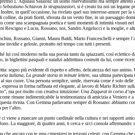
remio L’Aquilaia Salaiola: un uomo riservatissimo ma sempre attento agl
io
Sebastiano Schiavon lo strapazzasiori
, si è creato tra noi un legame 
Inoltre, in quell’occasione, ha rivelato quel suo interesse-amore per la st
i colline, da prati fioriti, sfiorata da un vento fine, in un paesaggio do
rto come una scampagnata poetica e tanti momenti di intimità vissuti nel 
ni Rescigno e Lucia, Rossano, noi, Sandro Angelucci e la moglie, e altr
anchini, Rossano, Gianni, Maura Baldi, Mario Franceschelli e sempre l
e invidie e gelosie, protratto nel tempo con tutti i presenti.
 lui così moderno nella sua poesia tanto da spiazzarti, così eclettico 
, in bigliettini pasquali e natalizi addirittura costruiti da lui, come ric
ritta: segno più evidente di rispetto e affetto, delicatezza del suo animo
oria italiana
,
La grande storia in minute lettere
, sua ultima partecipata
 al suo cuore. Una persona semplice, umile, riservata come è solo delle g
, espressa in forma raffinata ed elegante, al lavoro di Mario Richter sul
o”, ma poi risolto con creativa intuizione:
Una Ziqqurat in corso d’op
come rimane indimenticabile la testimonianza di amicizia a Veniero e a s
i questa rivista. Con Gemma parlavamo sempre di Rossano: abbiamo cominc
per l’altro.
é ci viene a mancare un punto cardinale nella cultura e nei rapporti amic
efono. La maggiore, di quattro anni, ti cerca e si/ci consola affermando: 
 che ancora con te ama cimentarsi in tenzoni celesti, con Gemma che ten