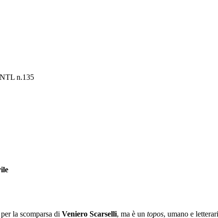
– NTL n.135
ile
per la scomparsa di
Veniero Scarselli
, ma è un
topos
, umano e lettera