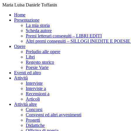
Maria Luisa Daniele Toffanin
Home
Presentazione
La mia storia
Scheda autore
Premi letterari conseguiti – LIBRI EDITI
Altri premi conseguiti – SILLOGI INEDITE E POES
Opere
Preludio alle opere
Libri
Regesto storico
Poesie Varie
Eventi ed altro
Attività
Interviste
Interviste a
Recensioni a
Articoli
Attività altre
Concorsi
Convegni ed altri avvenimenti
Progetti
Didattiche
Officina di poesia