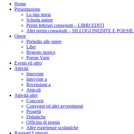
Home
Presentazione
La mia storia
Scheda autore
Premi letterari conseguiti – LIBRI EDITI
Altri premi conseguiti – SILLOGI INEDITE E POES
Opere
Preludio alle opere
Libri
Regesto storico
Poesie Varie
Eventi ed altro
Attività
Interviste
Interviste a
Recensioni a
Articoli
Attività altre
Concorsi
Convegni ed altri avvenimenti
Progetti
Didattiche
Officina di poesia
Altre esperienze scolastiche
Rapporti Letterari