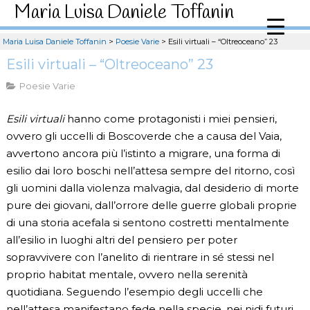
Maria Luisa Daniele Toffanin
Maria Luisa Daniele Toffanin
>
Poesie Varie
>
Esili virtuali – “Oltreoceano” 23
Esili virtuali – “Oltreoceano” 23
Poesie Varie
Esili virtuali
hanno come protagonisti i miei pensieri,
ovvero gli uccelli di Boscoverde che a causa del Vaia,
avvertono ancora più l’istinto a migrare, una forma di
esilio dai loro boschi nell’attesa sempre del ritorno, così
gli uomini dalla violenza malvagia, dal desiderio di morte
pure dei giovani, dall’orrore delle guerre globali proprie
di una storia acefala si sentono costretti mentalmente
all’esilio in luoghi altri del pensiero per poter
sopravvivere con l’anelito di rientrare in sé stessi nel
proprio habitat mentale, ovvero nella serenità
quotidiana. Seguendo l’esempio degli uccelli che
nell’attesa manifestano fede nella specie, nei nidi futuri,