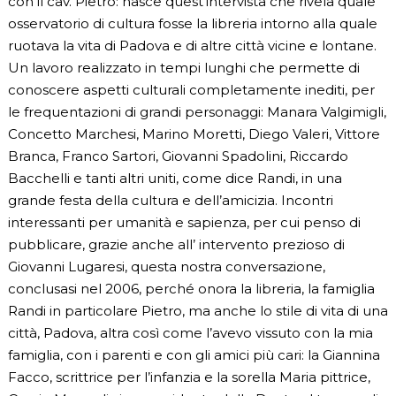
con il cav. Pietro: nasce quest’intervista che rivela quale
osservatorio di cultura fosse la libreria intorno alla quale
ruotava la vita di Padova e di altre città vicine e lontane.
Un lavoro realizzato in tempi lunghi che permette di
conoscere aspetti culturali completamente inediti, per
le frequentazioni di grandi personaggi: Manara Valgimigli,
Concetto Marchesi, Marino Moretti, Diego Valeri, Vittore
Branca, Franco Sartori, Giovanni Spadolini, Riccardo
Bacchelli e tanti altri uniti, come dice Randi, in una
grande festa della cultura e dell’amicizia. Incontri
interessanti per umanità e sapienza, per cui penso di
pubblicare, grazie anche all’ intervento prezioso di
Giovanni Lugaresi, questa nostra conversazione,
conclusasi nel 2006, perché onora la libreria, la famiglia
Randi in particolare Pietro, ma anche lo stile di vita di una
città, Padova, altra così come l’avevo vissuto con la mia
famiglia, con i parenti e con gli amici più cari: la Giannina
Facco, scrittrice per l’infanzia e la sorella Maria pittrice,