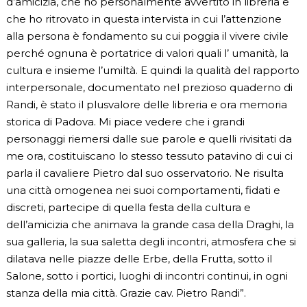
d’amicizia, che ho personalmente avvertito in libreria e
che ho ritrovato in questa intervista in cui l’attenzione
alla persona è fondamento su cui poggia il vivere civile
perché ognuna è portatrice di valori quali l’ umanità, la
cultura e insieme l’umiltà. E quindi la qualità del rapporto
interpersonale, documentato nel prezioso quaderno di
Randi, è stato il plusvalore delle libreria e ora memoria
storica di Padova. Mi piace vedere che i grandi
personaggi riemersi dalle sue parole e quelli rivisitati da
me ora, costituiscano lo stesso tessuto patavino di cui ci
parla il cavaliere Pietro dal suo osservatorio. Ne risulta
una città omogenea nei suoi comportamenti, fidati e
discreti, partecipe di quella festa della cultura e
dell’amicizia che animava la grande casa della Draghi, la
sua galleria, la sua saletta degli incontri, atmosfera che si
dilatava nelle piazze delle Erbe, della Frutta, sotto il
Salone, sotto i portici, luoghi di incontri continui, in ogni
stanza della mia città. Grazie cav. Pietro Randi”.