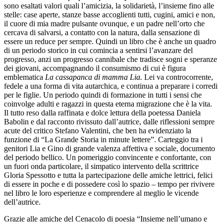
sono esaltati valori quali l’amicizia, la solidarietà, l’insieme fino alle
stelle: case aperte, stanze basse accoglienti tutti, cugini, amici e non,
il cuore di mia madre pulsante ovunque, e un padre nell’orto che
cercava di salvarsi, a contatto con la natura, dalla sensazione di
essere un reduce per sempre. Quindi un libro che è anche un quadro
di un periodo storico in cui comincia a sentirsi l’avanzare del
progresso, anzi un progresso cannibale che tradisce sogni e speranze
dei giovani, accompagnando il consumismo di cui è figura
emblematica
La cassapanca di mamma Lia.
Lei va controcorrente,
fedele a una forma di vita autarchica, e continua a preparare i corredi
per le figlie. Un periodo quindi di formazione in tutti i sensi che
coinvolge adulti e ragazzi in questa eterna migrazione che è la vita.
Il tutto reso dalla raffinata e dolce lettura della poetessa Daniela
Babolin e dal racconto rivissuto dall’autrice, dalle riflessioni sempre
acute del critico Stefano Valentini, che ben ha evidenziato la
funzione di “La Grande Storia in minute lettere”. Carteggio tra i
genitori Lia e Gino di grande valenza affettiva e sociale, documento
del periodo bellico. Un pomeriggio convincente e confortante, con
un fuori onda particolare, il simpatico intervento della scrittrice
Gloria Spessotto e tutta la partecipazione delle amiche lettrici, felici
di essere in poche e di possedere così lo spazio – tempo per rivivere
nel libro le loro esperienze e comprendere al meglio le vicende
dell’autrice.
Grazie alle amiche del Cenacolo di poesia “Insieme nell’umano e