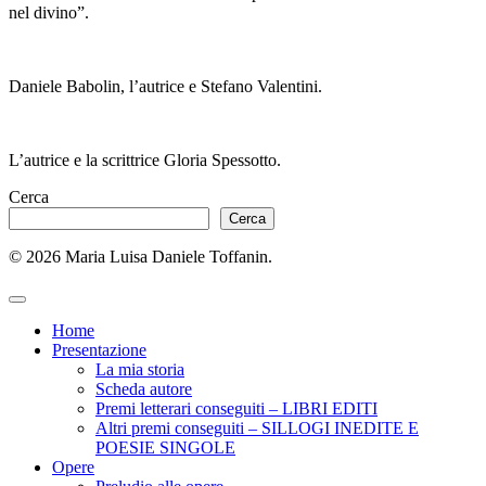
nel divino”.
Daniele Babolin, l’autrice e Stefano Valentini.
L’autrice e la scrittrice Gloria Spessotto.
Cerca
Cerca
© 2026 Maria Luisa Daniele Toffanin.
Home
Presentazione
La mia storia
Scheda autore
Premi letterari conseguiti – LIBRI EDITI
Altri premi conseguiti – SILLOGI INEDITE E
POESIE SINGOLE
Opere