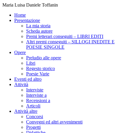
Maria Luisa Daniele Toffanin
Home
Presentazione
La mia storia
Scheda autore
Premi letterari conseguiti – LIBRI EDITI
Altri premi conseguiti – SILLOGI INEDITE E
POESIE SINGOLE
Opere
Preludio alle opere
Libri
Regesto storico
Poesie Varie
Eventi ed altro
Attività
Interviste
Interviste a
Recensioni a
Articoli
Attività altre
Concorsi
Convegni ed altri avvenimenti
Progetti
Didattiche