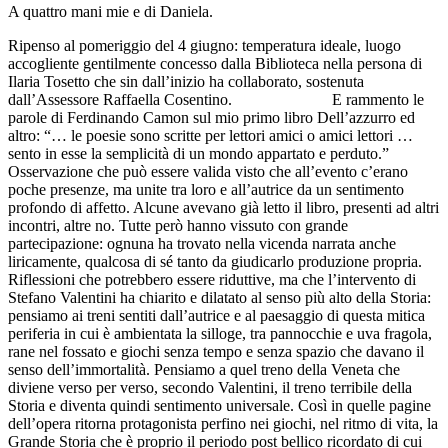
A quattro mani mie e di Daniela.
Ripenso al pomeriggio del 4 giugno: temperatura ideale, luogo
accogliente gentilmente concesso dalla Biblioteca nella persona di
Ilaria Tosetto che sin dall’inizio ha collaborato, sostenuta
dall’Assessore Raffaella Cosentino. E rammento le
parole di Ferdinando Camon sul mio primo libro Dell’azzurro ed
altro: “… le poesie sono scritte per lettori amici o amici lettori …
sento in esse la semplicità di un mondo appartato e perduto.”
Osservazione che può essere valida visto che all’evento c’erano
poche presenze, ma unite tra loro e all’autrice da un sentimento
profondo di affetto. Alcune avevano già letto il libro, presenti ad altri
incontri, altre no. Tutte però hanno vissuto con grande
partecipazione: ognuna ha trovato nella vicenda narrata anche
liricamente, qualcosa di sé tanto da giudicarlo produzione propria.
Riflessioni che potrebbero essere riduttive, ma che l’intervento di
Stefano Valentini ha chiarito e dilatato al senso più alto della Storia:
pensiamo ai treni sentiti dall’autrice e al paesaggio di questa mitica
periferia in cui è ambientata la silloge, tra pannocchie e uva fragola,
rane nel fossato e giochi senza tempo e senza spazio che davano il
senso dell’immortalità. Pensiamo a quel treno della Veneta che
diviene verso per verso, secondo Valentini, il treno terribile della
Storia e diventa quindi sentimento universale. Così in quelle pagine
dell’opera ritorna protagonista perfino nei giochi, nel ritmo di vita, la
Grande Storia che è proprio il periodo post bellico ricordato di cui