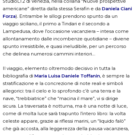
StudioLT2 di Venezia, nella collana “Nuove prospettive
americane” diretta dalla stessa Serafin e da
Daniela Ciani
Forza
). Entrambe le sillogi prendono spunto da un
viaggio siciliano, il primo a Tindari e il secondo a
Lampedusa, dove l’occasione vacanziera – intesa come
allontanamento dalle incombenze quotidiane – diviene
spunto irresistibile, e quasi ineludibile, per un percorso
che delinea numerosi cammini interiori…
Il viaggio, elemento oltremodo decisivo in tutta la
bibliografia di
Maria Luisa Daniele Toffanin
, è sempre la
stratificazione e la concrezione di note reali e simboli
allegorici: tra il cielo e lo sprofondo c’è una terra e la
nave, “trebbiatrice” che “macina il mare”, vi si dirige
sicura. La traversata è notturna, ma è una notte di luce,
come di molta luce sarà trapunto l’intero libro: la volta
celeste appare, grazie ai riflessi marini, un “liquido falò”
che già accosta, alla leggerezza della pausa vacanziera,