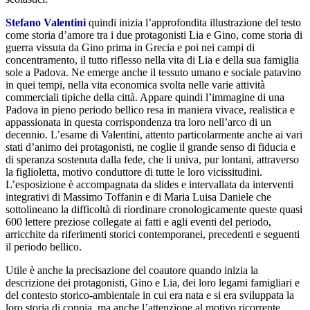
Stefano Valentini
quindi inizia l’approfondita illustrazione del testo
come storia d’amore tra i due protagonisti Lia e Gino, come storia di
guerra vissuta da Gino prima in Grecia e poi nei campi di
concentramento, il tutto riflesso nella vita di Lia e della sua famiglia
sole a Padova. Ne emerge anche il tessuto umano e sociale patavino
in quei tempi, nella vita economica svolta nelle varie attività
commerciali tipiche della città. Appare quindi l’immagine di una
Padova in pieno periodo bellico resa in maniera vivace, realistica e
appassionata in questa corrispondenza tra loro nell’arco di un
decennio. L’esame di Valentini, attento particolarmente anche ai vari
stati d’animo dei protagonisti, ne coglie il grande senso di fiducia e
di speranza sostenuta dalla fede, che li univa, pur lontani, attraverso
la figlioletta, motivo conduttore di tutte le loro vicissitudini.
L’esposizione è accompagnata da slides e intervallata da interventi
integrativi di Massimo Toffanin e di Maria Luisa Daniele che
sottolineano la difficoltà di riordinare cronologicamente queste quasi
600 lettere preziose collegate ai fatti e agli eventi del periodo,
arricchite da riferimenti storici contemporanei, precedenti e seguenti
il periodo bellico.
Utile è anche la precisazione del coautore quando inizia la
descrizione dei protagonisti, Gino e Lia, dei loro legami famigliari e
del contesto storico-ambientale in cui era nata e si era sviluppata la
loro storia di coppia, ma anche l’attenzione al motivo ricorrente