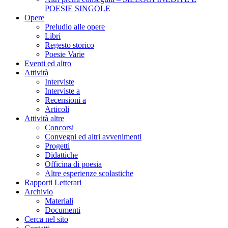
POESIE SINGOLE
Opere
Preludio alle opere
Libri
Regesto storico
Poesie Varie
Eventi ed altro
Attività
Interviste
Interviste a
Recensioni a
Articoli
Attività altre
Concorsi
Convegni ed altri avvenimenti
Progetti
Didattiche
Officina di poesia
Altre esperienze scolastiche
Rapporti Letterari
Archivio
Materiali
Documenti
Cerca nel sito