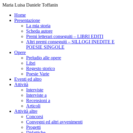
Maria Luisa Daniele Toffanin
Home
Presentazione
La mia storia
Scheda autore
Premi letterari conseguiti – LIBRI EDITI
Altri premi conseguiti – SILLOGI INEDITE E
POESIE SINGOLE
Opere
Preludio alle opere
Libri
Regesto storico
Poesie Varie
Eventi ed altro
Attività
Interviste
Interviste a
Recensioni a
Articoli
Attività altre
Concorsi
Convegni ed altri avvenimenti
Progetti
Didattiche