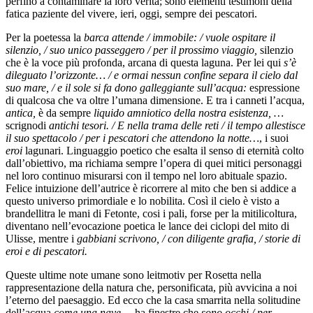
perfino a contaminare la loro verità; sono elementi testimoni della
fatica paziente del vivere, ieri, oggi, sempre dei pescatori.
Per la poetessa la
barca attende / immobile: / vuole ospitare il
silenzio, / suo unico passeggero / per il prossimo viaggio,
silenzio
che è la voce più profonda, arcana di questa laguna. Per lei qui
s’è
dileguato l’orizzonte… / e ormai nessun confine separa il cielo dal
suo mare, / e il sole si fa dono galleggiante sull’acqua:
espressione
di qualcosa che va oltre l’umana dimensione. E tra i canneti l’acqua,
antica,
è da sempre
liquido amniotico della nostra esistenza, …
scrignodi
antichi tesori. / E nella trama delle reti / il tempo allestisce
il suo spettacolo / per i pescatori che attendono la notte…
, i suoi
eroi
lagunari. Linguaggio poetico che esalta il senso di eternità colto
dall’obiettivo, ma richiama sempre l’opera di quei mitici personaggi
nel loro continuo misurarsi con il tempo nel loro abituale spazio.
Felice intuizione dell’autrice è ricorrere al mito che ben si addice a
questo universo primordiale e lo nobilita. Così il cielo è visto a
brandellitra le mani di Fetonte, cosi i pali, forse per la mitilicoltura,
diventano nell’evocazione poetica le lance dei ciclopi del mito di
Ulisse, mentre i
gabbiani scrivono, / con diligente grafia, / storie di
eroi e di pescatori.
Queste ultime note umane sono leitmotiv per Rosetta nella
rappresentazione della natura che, personificata, più avvicina a noi
l’eterno del paesaggio. Ed ecco che la casa smarrita nella solitudine
dell’acqua
come una nave
… ha finestre che
sono occhi / per