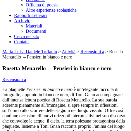
Officina di poesia
Altre esperienze scolastiche
Rapporti Letterari
Archivio
Materiali
Documenti
Cerca nel sito
Contatti
Maria Luisa Daniele Toffanin
>
Attività
>
Recensioni a
>
Rosetta
Menarello – Pensieri in bianco e nero
Rosetta Menarello – Pensieri in bianco e nero
Recensioni a
La plaquette
Pensieri in bianco e nero
è un’elegante raccolta di
fotografie, appunto in bianco e nero, di Toni Gnan accompagnate
dall’intensa lettura poetica di Rosetta Menarello. La sua parola
aderente pienamente all’immagine, si apre sempre in riflessioni
sull’uomo allo scorrere delle stagioni nel luogo vissuto. Offre così
continue occasioni di nuovi orizzonti interpretativi nel suo discorso
che coinvolge le acque, il cielo, la terra polesana protagonista della
plaquette. Insieme a Toni Gnan racconta proprio l’anima del luogo