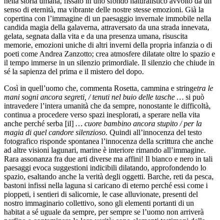
nella storia umana, fissato in uno sfondo naturalistico avvolto da un
senso di eternità, ma vibrante delle nostre stesse emozioni. Già la
copertina con l’immagine di un paesaggio invernale immobile nella
candida magia della galaverna, attraversato da una strada innevata,
gelata, segnata dalla vita e da una presenza umana, risuscita
memorie, emozioni uniche di altri inverni della propria infanzia o di
poeti come Andrea Zanzotto; crea atmosfere dilatate oltre lo spazio e
il tempo immerse in un silenzio primordiale. Il silenzio che chiude in
sé la sapienza del prima e il mistero del dopo.
Così in quell’uomo che, commenta Rosetta, cammina e stringe
tra le
mani sogni ancora segreti, / tenuti nel buio delle tasche …
si può
intravedere l’intera umanità che da sempre, nonostante le difficoltà,
continua a procedere verso spazi inesplorati, a sperare nella vita
anche perché serba [il]
… cuore bambino ancora stupito / per la
magia di quel candore silenzioso.
Quindi all’innocenza del testo
fotografico risponde spontanea l’innocenza della scrittura che anche
ad altre visioni lagunari, marine è interiore rimando all’immagine.
Rara assonanza fra due arti diverse ma affini! Il bianco e nero in tali
paesaggi evoca suggestioni indicibili dilatando, approfondendo lo
spazio, esaltando anche la verità degli oggetti. Barche, reti da pesca,
bastoni infissi nella laguna si caricano di eterno perché essi come i
pioppeti, i sentieri di salicornie, le case alluvionate, presenti del
nostro immaginario collettivo, sono gli elementi portanti di un
habitat a sé uguale da sempre, per sempre se l’uomo non arriverà