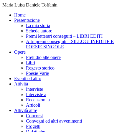
Maria Luisa Daniele Toffanin
Home
Presentazione
La mia storia
Scheda autore
Premi letterari conseguiti – LIBRI EDITI
Altri premi conseguiti – SILLOGI INEDITE E
POESIE SINGOLE
Opere
Preludio alle opere
Libri
Regesto storico
Poesie Varie
Eventi ed altro
Attività
Interviste
Interviste a
Recensioni a
Articoli
Attività altre
Concorsi
Convegni ed altri avvenimenti
Progetti
Didattiche