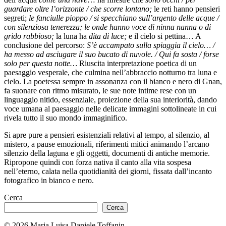
guardare oltre l’orizzonte / che scorre lontano;
le reti hanno pensieri
segreti;
le fanciulle pioppo / si specchiano sull’argento delle acque /
con silenziosa tenerezza; le onde hanno voce di ninna nanna o di
grido rabbioso;
la luna ha
dita di luce;
e il cielo si pettina… A
conclusione del percorso:
S’è accampato sulla spiaggia il cielo… /
ha messo ad asciugare il suo bucato di nuvole. / Qui fa sosta / forse
solo per questa notte…
Riuscita interpretazione poetica di un
paesaggio vesperale, che culmina nell’abbraccio notturno tra luna e
cielo. La poetessa sempre in assonanza con il bianco e nero di Gnan,
fa suonare con ritmo misurato, le sue note intime rese con un
linguaggio nitido, essenziale, proiezione della sua interiorità, dando
voce umana al paesaggio nelle delicate immagini sottolineate in cui
rivela tutto il suo mondo immaginifico.
Si apre pure a pensieri esistenziali relativi al tempo, al silenzio, al
mistero, a pause emozionali, riferimenti mitici animando l’arcano
silenzio della laguna e gli oggetti, documenti di antiche memorie.
Ripropone quindi con forza nativa il canto alla vita sospesa
nell’eterno, calata nella quotidianità dei giorni, fissata dall’incanto
fotografico in bianco e nero.
Cerca
Cerca
© 2026 Maria Luisa Daniele Toffanin.