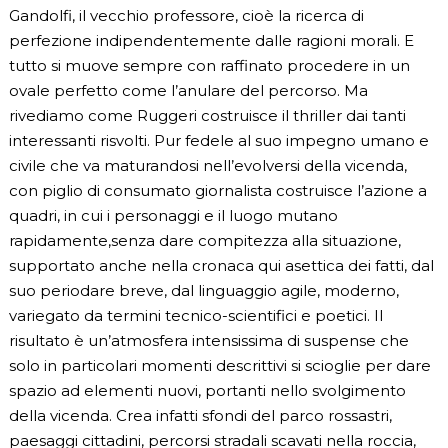
Gandolfi, il vecchio professore, cioè la ricerca di
perfezione indipendentemente dalle ragioni morali. E
tutto si muove sempre con raffinato procedere in un
ovale perfetto come l’anulare del percorso. Ma
rivediamo come Ruggeri costruisce il thriller dai tanti
interessanti risvolti. Pur fedele al suo impegno umano e
civile che va maturandosi nell’evolversi della vicenda,
con piglio di consumato giornalista costruisce l’azione a
quadri, in cui i personaggi e il luogo mutano
rapidamente,senza dare compitezza alla situazione,
supportato anche nella cronaca qui asettica dei fatti, dal
suo periodare breve, dal linguaggio agile, moderno,
variegato da termini tecnico-scientifici e poetici. Il
risultato è un’atmosfera intensissima di suspense che
solo in particolari momenti descrittivi si scioglie per dare
spazio ad elementi nuovi, portanti nello svolgimento
della vicenda. Crea infatti sfondi del parco rossastri,
paesaggi cittadini, percorsi stradali scavati nella roccia,