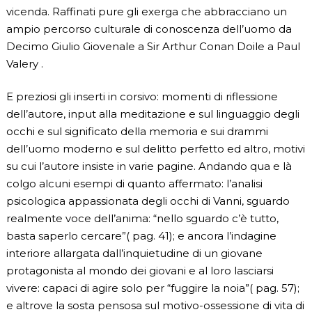
vicenda. Raffinati pure gli exerga che abbracciano un
ampio percorso culturale di conoscenza dell’uomo da
Decimo Giulio Giovenale a Sir Arthur Conan Doile a Paul
Valery .
E preziosi gli inserti in corsivo: momenti di riflessione
dell’autore, input alla meditazione e sul linguaggio degli
occhi e sul significato della memoria e sui drammi
dell’uomo moderno e sul delitto perfetto ed altro, motivi
su cui l’autore insiste in varie pagine. Andando qua e là
colgo alcuni esempi di quanto affermato: l’analisi
psicologica appassionata degli occhi di Vanni, sguardo
realmente voce dell’anima: “nello sguardo c’è tutto,
basta saperlo cercare”( pag. 41); e ancora l’indagine
interiore allargata dall’inquietudine di un giovane
protagonista al mondo dei giovani e al loro lasciarsi
vivere: capaci di agire solo per “fuggire la noia”( pag. 57);
e altrove la sosta pensosa sul motivo-ossessione di vita di