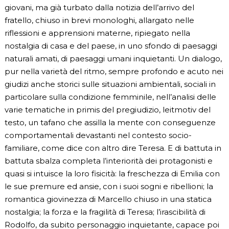
giovani, ma già turbato dalla notizia dell’arrivo del
fratello, chiuso in brevi monologhi, allargato nelle
riflessioni e apprensioni materne, ripiegato nella
nostalgia di casa e del paese, in uno sfondo di paesaggi
naturali amati, di paesaggi umani inquietanti. Un dialogo,
pur nella varietà del ritmo, sempre profondo e acuto nei
giudizi anche storici sulle situazioni ambientali, sociali in
particolare sulla condizione femminile, nell’analisi delle
varie tematiche in primis del pregiudizio, leitmotiv del
testo, un tafano che assilla la mente con conseguenze
comportamentali devastanti nel contesto socio-
familiare, come dice con altro dire Teresa. E di battuta in
battuta sbalza completa l’interiorità dei protagonisti e
quasi si intuisce la loro fisicità: la freschezza di Emilia con
le sue premure ed ansie, con i suoi sogni e ribellioni; la
romantica giovinezza di Marcello chiuso in una statica
nostalgia; la forza e la fragilità di Teresa; l’irascibilità di
Rodolfo, da subito personaggio inquietante, capace poi