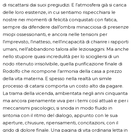
di riscattarsi dai suoi pregiudizi. E l’atmosfera già si carica
delle loro esistenze, in cui sentiamo rispecchiarsi le
nostre nei momenti di felicità conquistati con fatica,
sempre da difendere dall’ombra minacciosa di presenze
miopi ossessionanti, e ancora nelle tensioni per
l’imprevisto, l’inatteso, nell’incapacità di chiarire i rapporti
umani, nell’abbandono talora alle leziosaggini. Ma anche
nello stupore quasi incredulità per lo sciogliersi di un
nodo ritenuto irrisolvibile, quella purificazione finale di
Rodolfo che ricompone l’armonia della casa a prezzo
della vita materna. E spesso nella realtà un simile
processo di catarsi comporta un costo alto da pagare.
La trama della vicenda, ambientata negli anni cinquanta
ma ancora pienamente viva per i temi così attuali e per i
meccanismi psicologici, si snoda in modo fluido in
sintonia con il ritmo del dialogo, appunto con le sua
aperture, chiusure, ripensamenti, concitazioni, con il
grido di dolore finale. Una pagina di vita ordinaria letta in