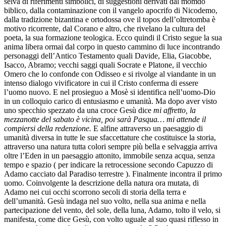
selva di riferimenti simbolici, di suggestioni derivati dal momdo
biblico, dalla contaminazione con il vangelo apocrifo di Nicodemo,
dalla tradizione bizantina e ortodossa ove il topos dell’oltretomba è
motivo ricorrente, dal Corano e altro, che rivelano la cultura del
poeta, la sua formazione teologica. Ecco quindi il Cristo segue la sua
anima libera ormai dal corpo in questo cammino di luce incontrando
personaggi dell’Antico Testamento quali Davide, Elia, Giacobbe,
Isacco, Abramo; vecchi saggi quali Socrate e Platone, il vecchio
Omero che lo confonde con Odisseo e si rivolge al viandante in un
intenso dialogo vivificatore in cui il Cristo conferma di essere
l’uomo nuovo. E nel prosieguo a Mosè si identifica nell’uomo-Dio
in un colloquio carico di entusiasmo e umanità. Ma dopo aver visto
uno specchio spezzato da una croce Gesù dice
mi affretto, la
mezzanotte del sabato è vicina, poi sarà Pasqua… mi attende il
compiersi della redenzione.
E alfine attraverso un paesaggio di
umanità diversa in tutte le sue sfaccettature che costituisce la storia,
attraverso una natura tutta colori sempre più bella e selvaggia arriva
oltre l’Eden in un paesaggio attonito, immobile senza acqua, senza
tempo e spazio ( per indicare la retrocessione secondo Capuzzo di
Adamo cacciato dal Paradiso terrestre ). Finalmente incontra il primo
uomo. Coinvolgente la descrizione della natura ora mutata, di
Adamo nei cui occhi scorrono secoli di storia della terra e
dell’umanità. Gesù indaga nel suo volto, nella sua anima e nella
partecipazione del vento, del sole, della luna, Adamo, tolto il velo, si
manifesta, come dice Gesù, con volto uguale al suo quasi riflesso in