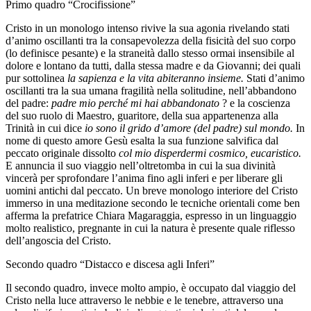
Primo quadro “Crocifissione”
Cristo in un monologo intenso rivive la sua agonia rivelando stati
d’animo oscillanti tra la consapevolezza della fisicità del suo corpo
(lo definisce pesante) e la straneità dallo stesso ormai insensibile al
dolore e lontano da tutti, dalla stessa madre e da Giovanni; dei quali
pur sottolinea
la sapienza e la vita abiteranno insieme.
Stati d’animo
oscillanti tra la sua umana fragilità nella solitudine, nell’abbandono
del padre:
padre mio perché mi hai abbandonato
? e la coscienza
del suo ruolo di Maestro, guaritore, della sua appartenenza alla
Trinità in cui dice
io sono il grido d’amore (del padre) sul mondo.
In
nome di questo amore Gesù esalta la sua funzione salvifica dal
peccato originale dissolto
col mio disperdermi cosmico, eucaristico.
E annuncia il suo viaggio nell’oltretomba in cui la sua divinità
vincerà per sprofondare l’anima fino agli inferi e per liberare gli
uomini antichi dal peccato. Un breve monologo interiore del Cristo
immerso in una meditazione secondo le tecniche orientali come ben
afferma la prefatrice Chiara Magaraggia, espresso in un linguaggio
molto realistico, pregnante in cui la natura è presente quale riflesso
dell’angoscia del Cristo.
Secondo quadro “Distacco e discesa agli Inferi”
Il secondo quadro, invece molto ampio, è occupato dal viaggio del
Cristo nella luce attraverso le nebbie e le tenebre, attraverso una