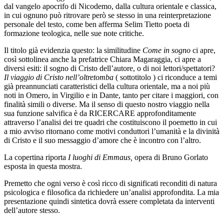
dal vangelo apocrifo di Nicodemo, dalla cultura orientale e classica,
in cui ognuno può ritrovare però se stesso in una reinterpretazione
personale del testo, come ben afferma Selim Tietto poeta di
formazione teologica, nelle sue note critiche.
Il titolo già evidenzia questo: la similitudine
Come in sogno
ci apre,
così sottolinea anche la prefatrice Chiara Magaraggia, ci apre a
diversi esiti: il sogno di Cristo dell’autore, o di noi lettori/spettatori?
Il viaggio di Cristo nell’oltretomba
( sottotitolo ) ci riconduce a temi
già preannunciati caratteristici della cultura orientale, ma a noi più
noti in Omero, in Virgilio e in Dante, tanto per citare i maggiori, con
finalità simili o diverse. Ma il senso di questo nostro viaggio nella
sua funzione salvifica è da RICERCARE approfonditamente
attraverso l’analisi dei tre quadri che costituiscono il poemetto in cui
a mio avviso ritornano come motivi conduttori l’umanità e la divinità
di Cristo e il suo messaggio d’amore che è incontro con l’altro.
La copertina riporta
I luoghi di Emmaus,
opera di Bruno Gorlato
esposta in questa mostra.
Premetto che ogni verso è così ricco di significati reconditi di natura
psicologica e filosofica da richiedere un’analisi approfondita. La mia
presentazione quindi sintetica dovrà essere completata da interventi
dell’autore stesso.