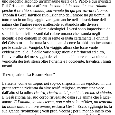
uno specchio secondo un’immagine usata da S.Paolo e qui rivisitata.
E il Cristo entusiasta afferma
io sono lui, io sono il nuovo Adamo
perché il cerchio si chiuda, son venuto fin qui per salvare l’uomo.
Trionfa il Gesù salvifico rivoluzionario dell’amore tra gli uomini. Il
tutto reso in un linguaggio variegato anche nella descrizione della
natura che l’autore rende malleabile adattandola alle diverse
situazioni con risvolti talora psicologici. I versi sono impreziositi da
slanci lirici e rivitalizzanti dal calore umano che esonda negli
incontri e nei dialoghi in cui si sente esaltata certamente la divinità
del Cristo ma anche tutta la sua umanità come la abbiamo incontrata
per le strade del Vangelo. Un viaggio allora che forse vuole
evidenziare, al di là delle varie suggestioni e riferimenti ed altro,
l’universalità del messaggio del viandante: l’amore che va oltre la
veridicità dei testi stessi oltre l’oriente e l’occidente, travalica i limiti
umani.
Terzo quadro “La Resurrezione”
La scena, come un
sogno nel sogno
, si sposta in un sepolcro, in una
grotta terrena rivisitata da altre realtà religiose, mentre una voce
dall’alto si fa udire:
rientra, rientra in lui perché il cerchio si chiuda
.
E Gesù ritorna nel suo corpo risvegliato dalla sua anima che è luce-
amore.
E l’anima, la vita eterna, non è più solo un’idea, un teorema
ha nome amore amore amore,
esclama Gesù.
.
Ecco, aggiungo io, la
sua grande rivoluzione ( vedi prof. Vecchi ) per il mondo intero con