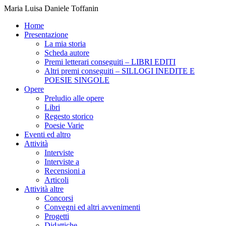
Maria Luisa Daniele Toffanin
Home
Presentazione
La mia storia
Scheda autore
Premi letterari conseguiti – LIBRI EDITI
Altri premi conseguiti – SILLOGI INEDITE E
POESIE SINGOLE
Opere
Preludio alle opere
Libri
Regesto storico
Poesie Varie
Eventi ed altro
Attività
Interviste
Interviste a
Recensioni a
Articoli
Attività altre
Concorsi
Convegni ed altri avvenimenti
Progetti
Didattiche