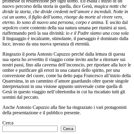
promesse di resurrezione per ogni uomo. Ed esalta l’inizio di un
nuovo percorso della storia in quella, dice Gesù,
magica notte che
divide la storia, che divide credenti nell’amore e increduli. Notte in
cui un uomo, il figlio dell’uomo, risorge da morte al vivere vero,
eterno. Io sono di nuovo una persona, corpo e anima.
E uscito dal
sepolcro corre contento della sua natura umana per riunirsi ai suoi,
riaffermando però la sua divinità:
io e il Padre siamo una cosa sola
Il linguaggio è incalzante, stimolante, il paesaggio è dominato dalla
luce, invaso da una nuova speranza di eternità.
Ringrazio il poeta Antonio Capuzzo perché dalla lettura di questa
sua opera ho avvertito il viaggio come invito anche a ritornare sui
nostri passi, fino alla caverna dell’inconscio, per riportare alla luce le
ombre e purificare gli errori in una catarsi dello spirito, per una
conversione del cuore, come ha detto papa Francesco all’inizio della
Quaresima, in un cammino d’amore guardando oltre queste singole
interpretazioni in una visione appunto universale come quella di
Gesù in questo viaggio nell’oltretomba in cui ha riscattato tutti gli
uomini dal peccato.
Anche Antonio Capuzzo alla fine ha ringraziato i vari protagonisti
della presentazione e il pubblico presente.
Cerca
Cerca