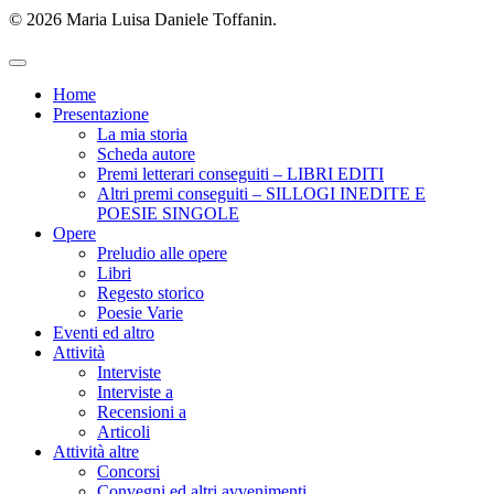
© 2026 Maria Luisa Daniele Toffanin.
Home
Presentazione
La mia storia
Scheda autore
Premi letterari conseguiti – LIBRI EDITI
Altri premi conseguiti – SILLOGI INEDITE E
POESIE SINGOLE
Opere
Preludio alle opere
Libri
Regesto storico
Poesie Varie
Eventi ed altro
Attività
Interviste
Interviste a
Recensioni a
Articoli
Attività altre
Concorsi
Convegni ed altri avvenimenti