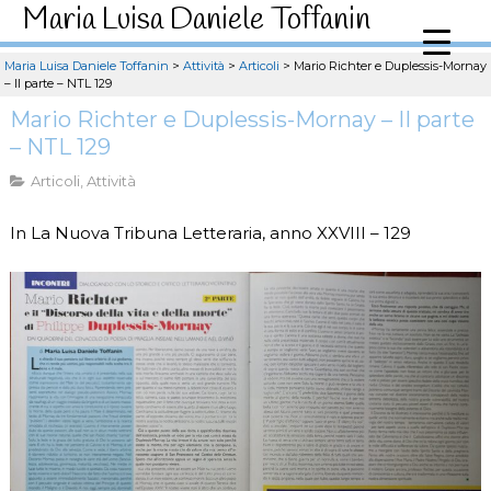
Maria Luisa Daniele Toffanin
Maria Luisa Daniele Toffanin
>
Attività
>
Articoli
>
Mario Richter e Duplessis-Mornay
– II parte – NTL 129
Mario Richter e Duplessis-Mornay – II parte
– NTL 129
Articoli
,
Attività
In La Nuova Tribuna Letteraria, anno XXVIII – 129