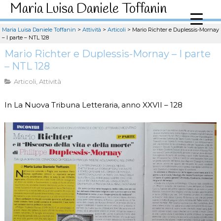
Maria Luisa Daniele Toffanin
Maria Luisa Daniele Toffanin
>
Attività
>
Articoli
>
Mario Richter e Duplessis-Mornay
– I parte – NTL 128
Mario Richter e Duplessis-Mornay – I parte
– NTL 128
Articoli
,
Attività
In La Nuova Tribuna Letteraria, anno XXVII – 128