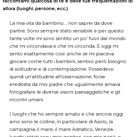
raccontami qualcosa di te e delle tue frequentazioni di
allora (luoghi, persone, ecc.)
La mia vita da bambino… non saprei da dove
partire. Sono sempre stato sensibile e per questo
tante volte mi sono sentito un po’ fuori dal mondo
che mi circondava e che mi circonda. E oggi mi
sento esattamente così: anche se mi piaceva
giocare come tutti i bambini, sentivo però bisogno
di solitudine e di contemplazione. Possedevo
quindi un’attitudine all’osservazione, forse
ereditata da mio padre che ugualmente amava
fotografare le diverse visioni paesaggistiche e gli
incontri umani.
I luoghi che ho sempre amato e che ancora oggi
amo sono le colline, in particolare di Asolo, la
campagna, il mare, il mare Adriatico, Venezia…
luoghi visitati con i miei genitori, con mio papà, e