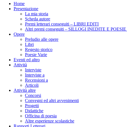
Home
Presentazione
La mia storia
Scheda autore
Premi letterari conseguiti – LIBRI EDITI
Altri premi conseguiti – SILLOGI INEDITE E POES
Opere
Preludio alle opere
Libri
Regesto storico
Poesie Varie
Eventi ed altro
Attività
Interviste
Interviste a
Recensioni a
Articoli
Attività altre
Concorsi
Convegni ed altri avvenimenti
Progetti
Didattiche
Officina di poesia
Altre esperienze scolastiche
Rapporti Letterari