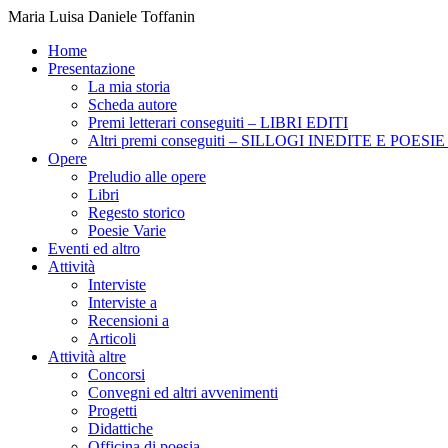
Maria Luisa Daniele Toffanin
Home
Presentazione
La mia storia
Scheda autore
Premi letterari conseguiti – LIBRI EDITI
Altri premi conseguiti – SILLOGI INEDITE E POES
Opere
Preludio alle opere
Libri
Regesto storico
Poesie Varie
Eventi ed altro
Attività
Interviste
Interviste a
Recensioni a
Articoli
Attività altre
Concorsi
Convegni ed altri avvenimenti
Progetti
Didattiche
Officina di poesia