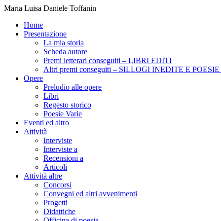
Maria Luisa Daniele Toffanin
Home
Presentazione
La mia storia
Scheda autore
Premi letterari conseguiti – LIBRI EDITI
Altri premi conseguiti – SILLOGI INEDITE E POES
Opere
Preludio alle opere
Libri
Regesto storico
Poesie Varie
Eventi ed altro
Attività
Interviste
Interviste a
Recensioni a
Articoli
Attività altre
Concorsi
Convegni ed altri avvenimenti
Progetti
Didattiche
Officina di poesia