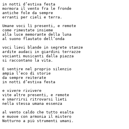
in notti d’estiva festa

mormora il vento fra le fronde

antiche fole da sempre

erranti per cieli e terra.

Umane voci lì presenti, e remote

come rimestate insieme

alla luce memorante della luna

al suono flautato dell’onda

voci lievi blande in segrete stanze

ardite audaci in giardini terrazze

vocianti musicanti dalla piazza

si raccontano la vita.

E sentire nel proprio silenzio

ampia l’eco di storie

da sempre reiterate

in notti d’estiva festa

e vivere rivivere

vite altre presenti, e remote

e smarrirsi ritrovarsi lieti

nella stessa umana essenza

al vento caldo che tutto esalta

e muove con armonia il mistero

Notturno a più strumenti umani.
