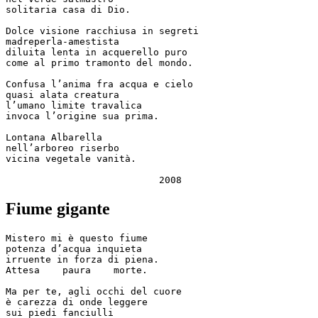
solitaria casa di Dio.

Dolce visione racchiusa in segreti 

madreperla-amestista

diluita lenta in acquerello puro 

come al primo tramonto del mondo.

Confusa l’anima fra acqua e cielo

quasi alata creatura 

l’umano limite travalica

invoca l’origine sua prima.

Lontana Albarella 

nell’arboreo riserbo 

vicina vegetale vanità.

Fiume gigante
Mistero mi è questo fiume 

potenza d’acqua inquieta 

irruente in forza di piena.

Attesa    paura    morte.

Ma per te, agli occhi del cuore

è carezza di onde leggere

sui piedi fanciulli
