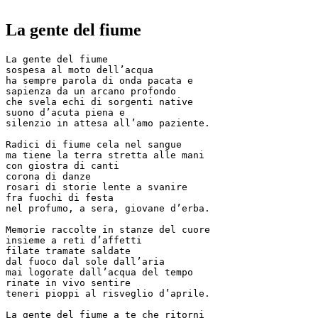
La gente del fiume
La gente del fiume

sospesa al moto dell’acqua

ha sempre parola di onda pacata e

sapienza da un arcano profondo

che svela echi di sorgenti native

suono d’acuta piena e

silenzio in attesa all’amo paziente.

Radici di fiume cela nel sangue

ma tiene la terra stretta alle mani

con giostra di canti

corona di danze

rosari di storie lente a svanire

fra fuochi di festa

nel profumo, a sera, giovane d’erba.

Memorie raccolte in stanze del cuore

insieme a reti d’affetti

filate tramate saldate

dal fuoco dal sole dall’aria

mai logorate dall’acqua del tempo

rinate in vivo sentire

teneri pioppi al risveglio d’aprile.

La gente del fiume a te che ritorni
