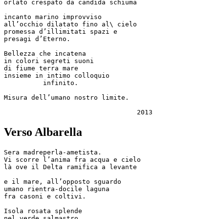
orlato crespato da candida schiuma

incanto marino improvviso

all’occhio dilatato fino al\ cielo

promessa d’illimitati spazi e

presagi d’Eterno.

Bellezza che incatena

in colori segreti suoni

di fiume terra mare

insieme in intimo colloquio

          infinito.

Misura dell’umano nostro limite.

Verso Albarella
Sera madreperla-ametista. 

Vi scorre l’anima fra acqua e cielo

là ove il Delta ramifica a levante

e il mare, all’opposto sguardo

umano rientra-docile laguna

fra casoni e coltivi.

Isola rosata splende

nel verde salmastro
