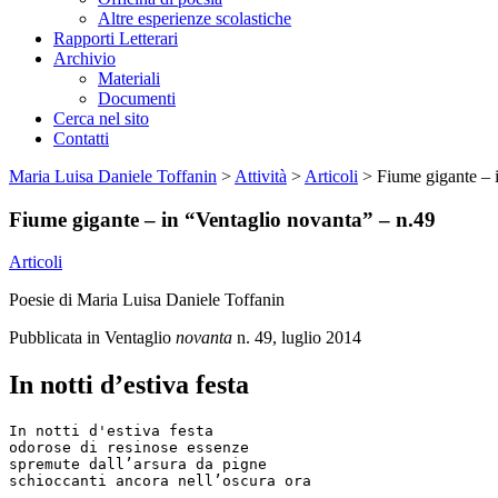
Altre esperienze scolastiche
Rapporti Letterari
Archivio
Materiali
Documenti
Cerca nel sito
Contatti
Maria Luisa Daniele Toffanin
>
Attività
>
Articoli
>
Fiume gigante – 
Fiume gigante – in “Ventaglio novanta” – n.49
Articoli
Poesie di Maria Luisa Daniele Toffanin
Pubblicata in Ventaglio
novanta
n. 49, luglio 2014
In notti d’estiva festa
In notti d'estiva festa

odorose di resinose essenze

spremute dall’arsura da pigne

schioccanti ancora nell’oscura ora
