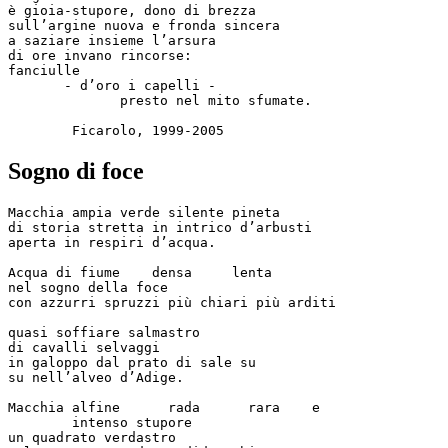
è gioia-stupore, dono di brezza 

sull’argine nuova e fronda sincera

a saziare insieme l’arsura

di ore invano rincorse: 

fanciulle

       - d’oro i capelli -

              presto nel mito sfumate.

Sogno di foce
Macchia ampia verde silente pineta

di storia stretta in intrico d’arbusti

aperta in respiri d’acqua.

Acqua di fiume    densa     lenta

nel sogno della foce

con azzurri spruzzi più chiari più arditi

quasi soffiare salmastro 

di cavalli selvaggi

in galoppo dal prato di sale su

su nell’alveo d’Adige.

Macchia alfine      rada      rara    e

        intenso stupore

un quadrato verdastro
