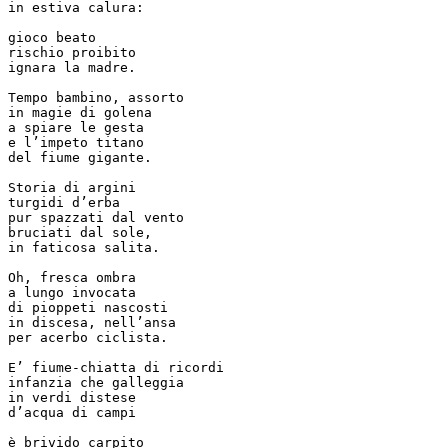
in estiva calura:

gioco beato 

rischio proibito

ignara la madre.

Tempo bambino, assorto

in magie di golena

a spiare le gesta

e l’impeto titano

del fiume gigante.

Storia di argini

turgidi d’erba

pur spazzati dal vento

bruciati dal sole,

in faticosa salita.

Oh, fresca ombra

a lungo invocata

di pioppeti nascosti 

in discesa, nell’ansa

per acerbo ciclista.

E’ fiume-chiatta di ricordi

infanzia che galleggia

in verdi distese

d’acqua di campi

è brivido carpito
