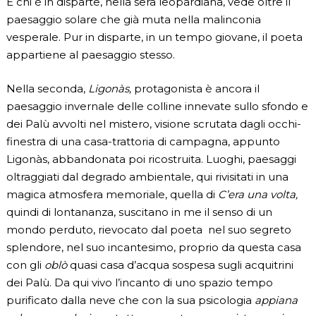
E chi è in disparte, nella sera leopardiana, vede oltre il
paesaggio solare che già muta nella malinconia
vesperale. Pur in disparte, in un tempo giovane, il poeta
appartiene al paesaggio stesso.
Nella seconda,
Ligonàs,
protagonista è ancora il
paesaggio invernale delle colline innevate sullo sfondo e
dei Palù avvolti nel mistero, visione scrutata dagli occhi-
finestra di una casa-trattoria di campagna, appunto
Ligonàs, abbandonata poi ricostruita. Luoghi, paesaggi
oltraggiati dal degrado ambientale, qui rivisitati in una
magica atmosfera memoriale, quella di
C’era una volta,
quindi di lontananza, suscitano in me il senso di un
mondo perduto, rievocato dal poeta nel suo segreto
splendore, nel suo incantesimo, proprio da questa casa
con gli
oblò
quasi casa d’acqua sospesa sugli acquitrini
dei Palù. Da qui vivo l’incanto di uno spazio tempo
purificato dalla neve che con la sua psicologia
appiana