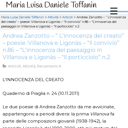
Maria Luisa Daniele Toffanin
Maria Luisa Daniele Toffanin
>
Attività
>
Articoli
>
Andrea Zanzotto – ” L’innocenza
del creato” – poesie :Villanova e Ligonàs – “Il convivio” n.86 – “L’innocenza del
paesaggio in Villanova e Ligonàs – “Il porticciolo” n.2
Andrea Zanzotto – ” L’innocenza del creato”
– poesie :Villanova e Ligonàs – “Il convivio”
n.86 – “L’innocenza del paesaggio in
Villanova e Ligonàs – “Il porticciolo” n.2
Articoli
,
Attività
,
Recensioni A
L’INNOCENZA DEL CREATO
Quaderno di Praglia n. 24 (10.11.2011)
Le due poesie di Andrea Zanzotto da me avvicinate,
appartengono a periodi diversi: la prima
Villanova
fa
parte delle composizioni giovanili (1938-1942), la