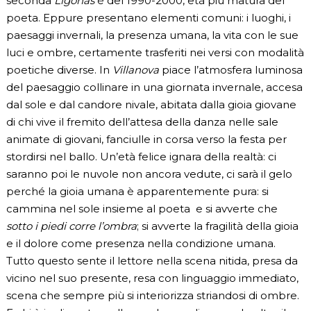
seconda
Ligonàs
è del 1990-2000, età più matura del
poeta. Eppure presentano elementi comuni: i luoghi, i
paesaggi invernali, la presenza umana, la vita con le sue
luci e ombre, certamente trasferiti nei versi con modalità
poetiche diverse. In
Villanova
piace l’atmosfera luminosa
del paesaggio collinare in una giornata invernale, accesa
dal sole e dal candore nivale, abitata dalla gioia giovane
di chi vive il fremito dell’attesa della danza nelle sale
animate di giovani, fanciulle in corsa verso la festa per
stordirsi nel ballo. Un’età felice ignara della realtà: ci
saranno poi le nuvole non ancora vedute, ci sarà il gelo
perché la gioia umana è apparentemente pura: si
cammina nel sole insieme al poeta e si avverte che
sotto i piedi corre l’ombra
; si avverte la fragilità della gioia
e il dolore come presenza nella condizione umana.
Tutto questo sente il lettore nella scena nitida, presa da
vicino nel suo presente, resa con linguaggio immediato,
scena che sempre più si interiorizza striandosi di ombre.