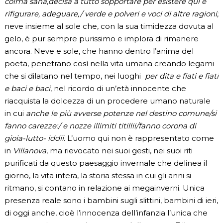
colma sana,decisa a tutto sopportare per esistere qui e
rifigurare, adeguare,/ verde e polveri e voci di altre ragioni;
neve insieme al sole che, con la sua timidezza dovuta al
gelo, è pur sempre purissimo e implora di rimanere
ancora. Neve e sole, che hanno dentro l’anima del
poeta, penetrano così nella vita umana creando legami
che si dilatano nel tempo, nei luoghi
per dita e fiati e fiati
e baci e baci
, nel ricordo di un’età innocente che
riacquista la dolcezza di un procedere umano naturale
in cui
anche le più avverse potenze nel destino comune/si
fanno carezze:/ e nozze illimiti titillii/fanno corona di
gioia-lutto- iddii.
L’uomo qui non è rappresentato come
in
Villanova
, ma rievocato nei suoi gesti, nei suoi riti
purificati da questo paesaggio invernale che delinea il
giorno, la vita intera, la storia stessa in cui gli anni si
ritmano, si contano in relazione ai megainverni. Unica
presenza reale sono i bambini sugli slittini, bambini di ieri,
di oggi anche, cioè l’innocenza dell’infanzia l’unica che