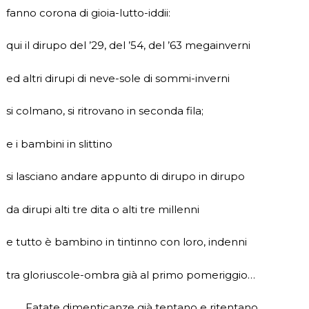
fanno corona di gioia-lutto-iddii:
qui il dirupo del ’29, del ’54, del ’63 megainverni
ed altri dirupi di neve-sole di sommi-inverni
si colmano, si ritrovano in seconda fila;
e i bambini in slittino
si lasciano andare appunto di dirupo in dirupo
da dirupi alti tre dita o alti tre millenni
e tutto è bambino in tintinno con loro, indenni
tra gloriuscole-ombra già al primo pomeriggio…
Fatate dimenticanze già tentano e ritentano,