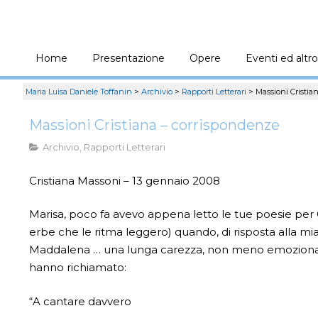
Home
Presentazione
Opere
Eventi ed altro
Maria Luisa Daniele Toffanin
>
Archivio
>
Rapporti Letterari
>
Massioni Cristia
Massioni Cristiana – corrispondenze
Archivio
,
Rapporti Letterari
Cristiana Massoni – 13 gennaio 2008
Marisa, poco fa avevo appena letto le tue poesie per G
erbe che le ritma leggero) quando, di risposta alla mia c
Maddalena … una lunga carezza, non meno emozionante
hanno richiamato:
“A cantare davvero