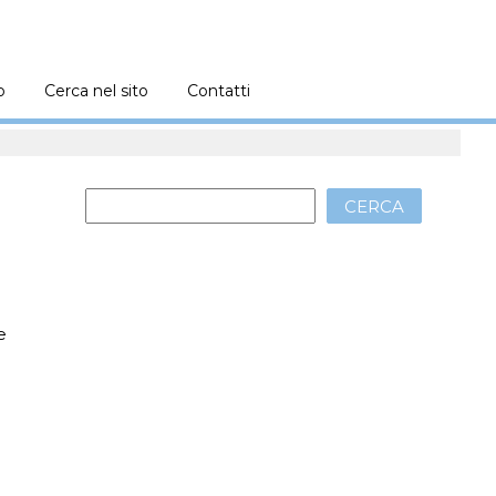
o
Cerca nel sito
Contatti
CERCA
e