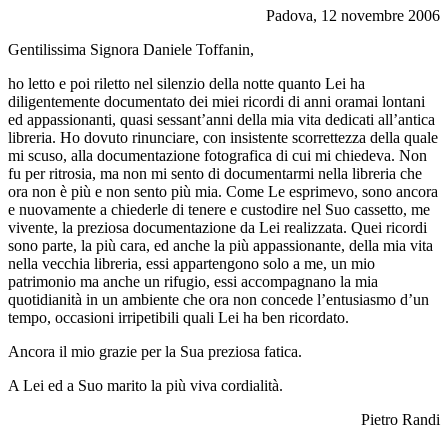
Padova, 12 novembre 2006
Gentilissima Signora Daniele Toffanin,
ho letto e poi riletto nel silenzio della notte quanto Lei ha
diligentemente documentato dei miei ricordi di anni oramai lontani
ed appassionanti, quasi sessant’anni della mia vita dedicati all’antica
libreria. Ho dovuto rinunciare, con insistente scorrettezza della quale
mi scuso, alla documentazione fotografica di cui mi chiedeva. Non
fu per ritrosia, ma non mi sento di documentarmi nella libreria che
ora non è più e non sento più mia. Come Le esprimevo, sono ancora
e nuovamente a chiederle di tenere e custodire nel Suo cassetto, me
vivente, la preziosa documentazione da Lei realizzata. Quei ricordi
sono parte, la più cara, ed anche la più appassionante, della mia vita
nella vecchia libreria, essi appartengono solo a me, un mio
patrimonio ma anche un rifugio, essi accompagnano la mia
quotidianità in un ambiente che ora non concede l’entusiasmo d’un
tempo, occasioni irripetibili quali Lei ha ben ricordato.
Ancora il mio grazie per la Sua preziosa fatica.
A Lei ed a Suo marito la più viva cordialità.
Pietro Randi