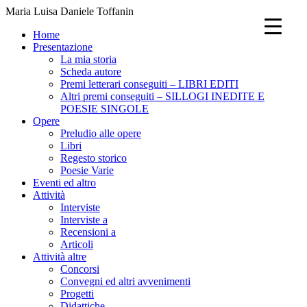
Maria Luisa Daniele Toffanin
Home
Presentazione
La mia storia
Scheda autore
Premi letterari conseguiti – LIBRI EDITI
Altri premi conseguiti – SILLOGI INEDITE E
POESIE SINGOLE
Opere
Preludio alle opere
Libri
Regesto storico
Poesie Varie
Eventi ed altro
Attività
Interviste
Interviste a
Recensioni a
Articoli
Attività altre
Concorsi
Convegni ed altri avvenimenti
Progetti
Didattiche