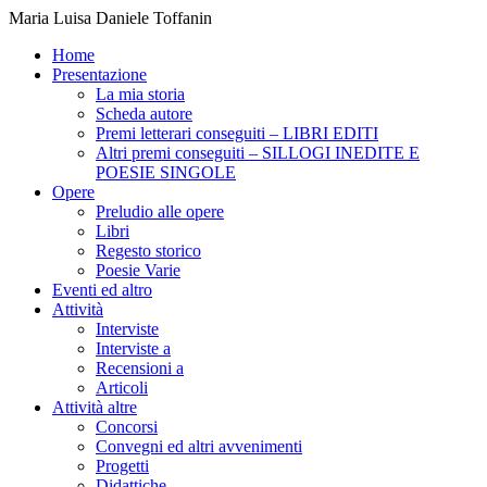
Maria Luisa Daniele Toffanin
Home
Presentazione
La mia storia
Scheda autore
Premi letterari conseguiti – LIBRI EDITI
Altri premi conseguiti – SILLOGI INEDITE E
POESIE SINGOLE
Opere
Preludio alle opere
Libri
Regesto storico
Poesie Varie
Eventi ed altro
Attività
Interviste
Interviste a
Recensioni a
Articoli
Attività altre
Concorsi
Convegni ed altri avvenimenti
Progetti
Didattiche