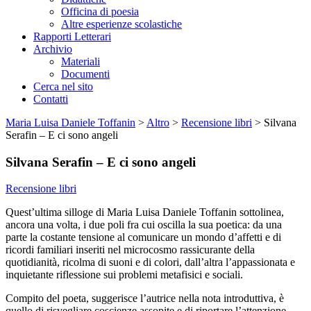
Officina di poesia
Altre esperienze scolastiche
Rapporti Letterari
Archivio
Materiali
Documenti
Cerca nel sito
Contatti
Maria Luisa Daniele Toffanin
>
Altro
>
Recensione libri
>
Silvana
Serafin – E ci sono angeli
Silvana Serafin – E ci sono angeli
Recensione libri
Quest’ultima silloge di Maria Luisa Daniele Toffanin sottolinea,
ancora una volta, i due poli fra cui oscilla la sua poetica: da una
parte la costante tensione al comunicare un mondo d’affetti e di
ricordi familiari inseriti nel microcosmo rassicurante della
quotidianità, ricolma di suoni e di colori, dall’altra l’appassionata e
inquietante riflessione sui problemi metafisici e sociali.
Compito del poeta, suggerisce l’autrice nella nota introduttiva, è
quello di risvegliare coscienze assopite e di riportare l’attenzione