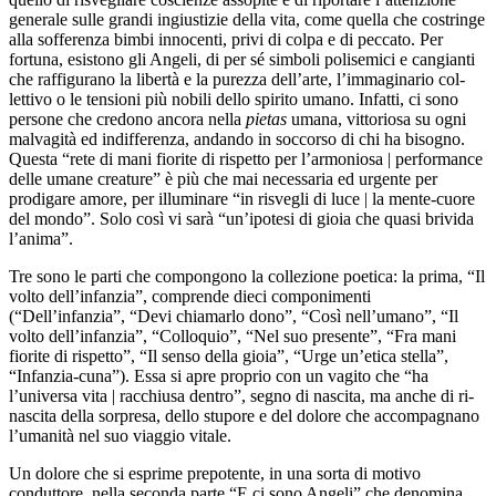
generale sulle grandi ingiustizie della vita, come quella che costringe
alla sofferenza bimbi innocenti, privi di colpa e di peccato. Per
fortuna, esistono gli Angeli, di per sé simboli polisemici e cangianti
che raffigurano la libertà e la purezza dell’arte, l’immaginario col­
lettivo o le tensioni più nobili dello spirito umano. Infatti, ci sono
persone che credono ancora nella
pietas
umana, vittoriosa su ogni
malvagità ed indifferenza, andando in soccorso di chi ha bisogno.
Questa “rete di mani fiorite di rispetto per l’armoniosa | performance
delle umane creature” è più che mai necessaria ed urgente per
prodigare amore, per illuminare “in risvegli di luce | la mente-cuore
del mondo”. Solo così vi sarà “un’ipotesi di gioia che quasi brivida
l’anima”.
Tre sono le parti che compongono la collezione poetica: la prima, “Il
volto dell’infanzia”, comprende dieci componimenti
(“Dell’infanzia”, “Devi chiamarlo dono”, “Così nell’umano”, “Il
volto dell’infanzia”, “Colloquio”, “Nel suo presente”, “Fra mani
fiorite di rispetto”, “Il senso della gioia”, “Urge un’etica stella”,
“Infanzia-cuna”). Essa si apre proprio con un vagito che “ha
l’universa vita | racchiusa dentro”, segno di nascita, ma anche di ri-
nascita della sorpresa, dello stupore e del dolore che accompagnano
l’umanità nel suo viaggio vitale.
Un dolore che si esprime prepotente, in una sorta di motivo
conduttore, nella seconda parte “E ci sono Angeli” che denomina