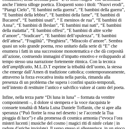
anche l’intera silloge poetica. Eloquenti sono i titoli: “Nuovi erodi”,
“Piangi Cielo”, “E bambini nella guerra”, “E bambini della guerra”,
“E bambini della lebbra”, “E bambini della fame”, “E bambini di
Bucarest”, “E bambini usati”, “ E meninos de rua”, “E bambini di
Anna”, “E bambini di Beslan”, “E bambini mai nati”, “E bambini
della malattia”, “E bambini offesi”, “E bambini di altre scelte
d’amore”, “Sradicare”, “E bambini dell’opulenza”, “E bambini
dell’attesa”, “Fragilità”, “Preghiera”, “Miracolo d’amore”. Sembra
quasi un solo grande poema, reso unitario dalla serie di “E” che
enumera i fatti in una successione monotematica e che dà corposità
all’azione, costruendo immagini d’impatto emotivo e sviluppando al
tempo stesso una narrazione fortemente ritmica. Con la tecnica
dell’
amplificatio
, M.L.D.T esprime la tribalità dell’uomo, la stessa
che emerge dall’Amen di tradizione cattolica; contemporaneamente,
attraverso la forza evocativa insita nella parola, rimanda alla
presenza di un problema che supera i confini spazio-temporali,
nell’intento di restituire l’antico e salvifico valore al canto del poeta.
Infine, nella terza parte “Di luna in luna” – formata da ventitre
componimenti –, il dolore si stempera e la voce riacquista le
consuete tonalità di Maria Luisa Daniele Toffanin, che si apre alla
speranza (“Può fiorire la rosa nel deserto | se l’accende la Tua
pioggia di luce”) e alla promessa di cosmica armonia (“evoca l’ora
misteri lucenti | musiche del cosmo | magici riti di ninfe celate | in
radure d’eriche inviolate). Il verso stesso si alleggerisce, in un gioco