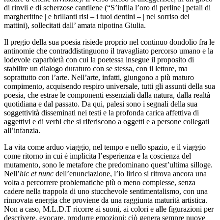
di rinvii e di scherzose cantilene (“S’infila l’oro di perline | petali di
margheritine | e brillanti risi – i tuoi dentini – | nel sorriso dei
mattini), sollecitati dall’ amata nipotina Giulia.
Il pregio della sua poesia risiede proprio nel continuo dondolio fra le
antinomie che contraddistinguono il travagliato percorso umano e la
lodevole caparbietà con cui la poetessa insegue il proposito di
stabilire un dialogo duraturo con se stessa, con il lettore, ma
soprattutto con l’arte. Nell’arte, infatti, giungono a più maturo
compimento, acquisendo respiro universale, tutti gli assunti della sua
poesia, che estrae le componenti essenziali dalla natura, dalla realtà
quotidiana e dal passato. Da qui, palesi sono i segnali della sua
soggettività disseminati nei testi e la profonda carica affettiva di
aggettivi e di verbi che si riferiscono a oggetti e a persone collegati
all’infanzia.
La vita come arduo viaggio, nel tempo e nello spazio, e il viaggio
come ritorno in cui è implicita l’esperienza e la coscienza del
mutamento, sono le metafore che predominano quest’ultima silloge.
Nell’
hic et nunc
dell’enunciazione, l’io lirico si ritrova ancora una
volta a percorrere problematiche più o meno complesse, senza
cadere nella trappola di uno stucchevole sentimentalismo, con una
rinnovata energia che proviene da una raggiunta maturità artistica.
Non a caso, M.L.D.T ricorre ai suoni, ai colori e alle figurazioni per
descrivere, evocare, produrre emozioni; ciò genera sempre nuove