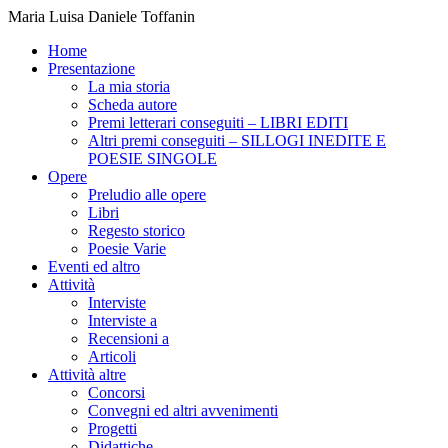
Maria Luisa Daniele Toffanin
Home
Presentazione
La mia storia
Scheda autore
Premi letterari conseguiti – LIBRI EDITI
Altri premi conseguiti – SILLOGI INEDITE E
POESIE SINGOLE
Opere
Preludio alle opere
Libri
Regesto storico
Poesie Varie
Eventi ed altro
Attività
Interviste
Interviste a
Recensioni a
Articoli
Attività altre
Concorsi
Convegni ed altri avvenimenti
Progetti
Didattiche