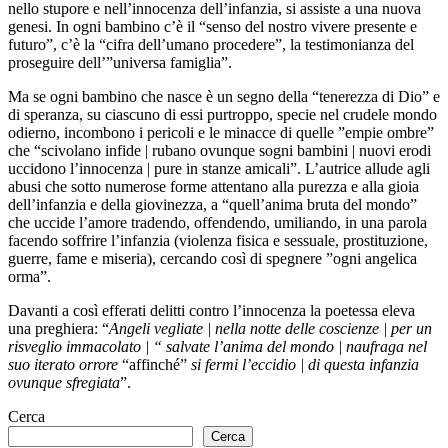
nello stupore e nell’innocenza dell’infanzia, si assiste a una nuova
genesi. In ogni bambino c’è il “senso del nostro vivere presente e
futuro”, c’è la “cifra dell’umano procedere”, la testimonianza del
proseguire dell’”universa famiglia”.
Ma se ogni bambino che nasce è un segno della “tenerezza di Dio” e
di speranza, su ciascuno di essi purtroppo, specie nel crudele mondo
odierno, incombono i pericoli e le minacce di quelle ”empie ombre”
che “scivolano infide | rubano ovunque sogni bambini | nuovi erodi
uccidono l’innocenza | pure in stanze amicali”. L’autrice allude agli
abusi che sotto numerose forme attentano alla purezza e alla gioia
dell’infanzia e della giovinezza, a “quell’anima bruta del mondo”
che uccide l’amore tradendo, offendendo, umiliando, in una parola
facendo soffrire l’infanzia (violenza fisica e sessuale, prostituzione,
guerre, fame e miseria), cercando così di spegnere ”ogni angelica
orma”.
Davanti a così efferati delitti contro l’innocenza la poetessa eleva
una preghiera: “
Angeli vegliate | nella notte delle coscienze | per un
risveglio immacolato | “ salvate l’anima del mondo | naufraga nel
suo iterato orrore
“affinché”
si fermi l’eccidio | di questa infanzia
ovunque sfregiata
”.
Cerca
Cerca