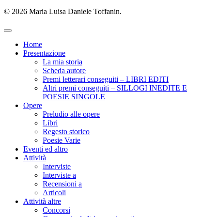
© 2026 Maria Luisa Daniele Toffanin.
Home
Presentazione
La mia storia
Scheda autore
Premi letterari conseguiti – LIBRI EDITI
Altri premi conseguiti – SILLOGI INEDITE E
POESIE SINGOLE
Opere
Preludio alle opere
Libri
Regesto storico
Poesie Varie
Eventi ed altro
Attività
Interviste
Interviste a
Recensioni a
Articoli
Attività altre
Concorsi