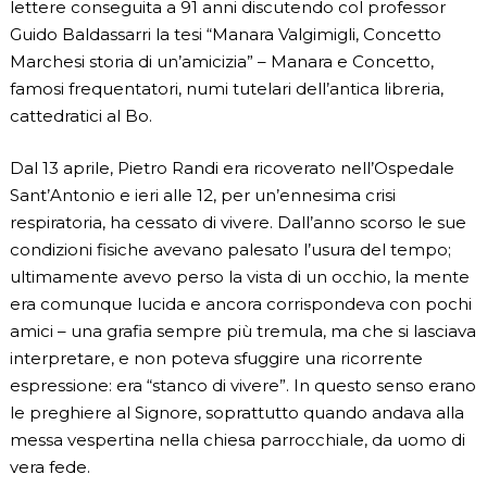
lettere conseguita a 91 anni discutendo col professor
Guido Baldassarri la tesi “Manara Valgimigli, Concetto
Marchesi storia di un’amicizia” – Manara e Concetto,
famosi frequentatori, numi tutelari dell’antica libreria,
cattedratici al Bo.
Dal 13 aprile, Pietro Randi era ricoverato nell’Ospedale
Sant’Antonio e ieri alle 12, per un’ennesima crisi
respiratoria, ha cessato di vivere. Dall’anno scorso le sue
condizioni fisiche avevano palesato l’usura del tempo;
ultimamente avevo perso la vista di un occhio, la mente
era comunque lucida e ancora corrispondeva con pochi
amici – una grafia sempre più tremula, ma che si lasciava
interpretare, e non poteva sfuggire una ricorrente
espressione: era “stanco di vivere”. In questo senso erano
le preghiere al Signore, soprattutto quando andava alla
messa vespertina nella chiesa parrocchiale, da uomo di
vera fede.